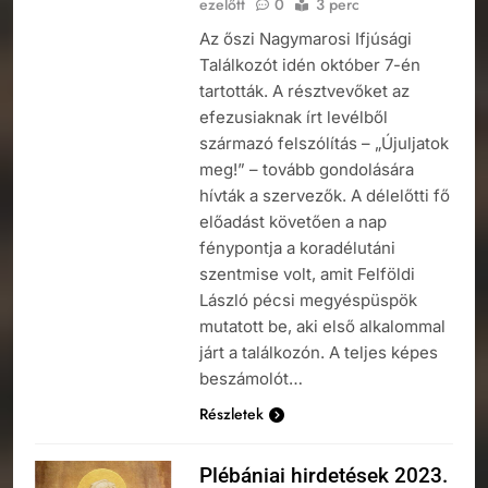
ezelőtt
0
3 perc
Az őszi Nagymarosi Ifjúsági
Találkozót idén október 7-én
tartották. A résztvevőket az
efezusiaknak írt levélből
származó felszólítás – „Újuljatok
meg!” – tovább gondolására
hívták a szervezők. A délelőtti fő
előadást követően a nap
fénypontja a koradélutáni
szentmise volt, amit Felföldi
László pécsi megyéspüspök
mutatott be, aki első alkalommal
járt a találkozón. A teljes képes
beszámolót…
Részletek
Plébániai hirdetések 2023.