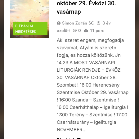
október 29. Évközi 30.
vasárnap
Simon Zoltán SC
3 év
PLÉBÁNIAI
ezelőtt
0
11 perc
HIRDETÉSEK
Aki szeret engem, megfogadja
szavamat, Atyám is szeretni
fogja, és hozzá költözünk. Jn
14,23 A MOST VASÁRNAPI
LITURGIÁK RENDJE – ÉVKÖZI
30. VASÁRNAP Október 28.
Szombat ! 16:00 Herencsény –
Szentmise Október 29. Vasárnap
! 16:00 Szanda – Szentmise !
16:00 Cserháthaláp – Igeliturgia !
17:00 Terény – Szentmise ! 17:00
Cserhátsurány – Igeliturgia
NOVEMBER…