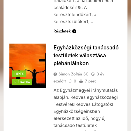
fiatalokért, a házasokért és a
családokért!5. A
keresztelendőkért, a
keresztszülőkért,…
Részletek
Egyházközségi tanácsadó
testületek választása
plébániáinkon
Simon Zoltán SC
3 év
HÍREK
ezelőtt
0
7 perc
PLÉBÁNIA
Az Egyházmegyei iránymutatás
alapján. Kedves egyházközségi
Testvérek!Kedves Látogatók!
Egyházközségeinkben
elérkezett az idő, hogy új
tanácsadó testületek