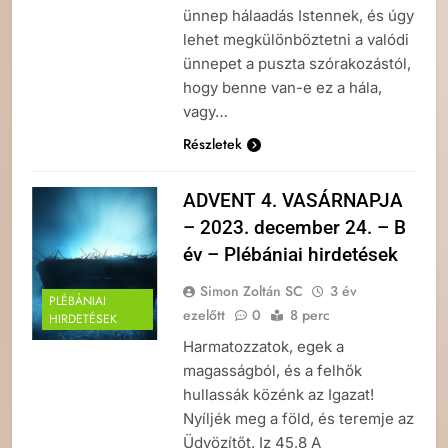
ünnep hálaadás Istennek, és úgy
lehet megkülönböztetni a valódi
ünnepet a puszta szórakozástól,
hogy benne van-e ez a hála,
vagy…
Részletek
ADVENT 4. VASÁRNAPJA
– 2023. december 24. – B
év – Plébániai hirdetések
Simon Zoltán SC
3 év
PLÉBÁNIAI
ezelőtt
0
8 perc
HIRDETÉSEK
Harmatozzatok, egek a
magasságból, és a felhők
hullassák közénk az Igazat!
Nyíljék meg a föld, és teremje az
Üdvözítőt. Iz 45,8 A