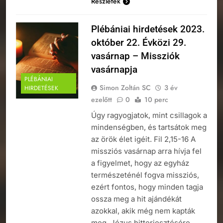
Részletek
Plébániai hirdetések 2023.
október 22. Évközi 29.
vasárnap – Missziók
vasárnapja
PLÉBÁNIAI
Simon Zoltán SC
3 év
HIRDETÉSEK
ezelőtt
0
10 perc
Úgy ragyogjatok, mint csillagok a
mindenségben, és tartsátok meg
az örök élet igéit. Fil 2,15-16 A
missziós vasárnap arra hívja fel
a figyelmet, hogy az egyház
természeténél fogva missziós,
ezért fontos, hogy minden tagja
ossza meg a hit ajándékát
azokkal, akik még nem kapták
meg. Jézus hitterjesztésére