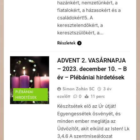
hazánkért, nemzetünkért, a
fiatalokért, a házasokért és a
családokért!5. A
keresztelendőkért, a
keresztszülőkért, a…
Részletek
ADVENT 2. VASÁRNAPJA
– 2023. december 10. – B
év – Plébániai hirdetések
Simon Zoltán SC
3 év
PLÉBÁNIAI
ezelőtt
0
11 perc
HIRDETÉSEK
Készítsétek elő az Úr útját!
Egyengessétek ösvényét, és
minden ember meglátja az
Üdvözítőt, akit elküld az Isten! Lk
3,4.6 A szentmiseáldozat