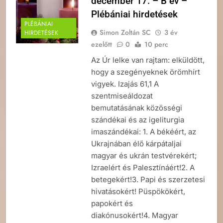
december 17. – B év –
Plébániai hirdetések
PLÉBÁNIAI
Simon Zoltán SC
3 év
HIRDETÉSEK
ezelőtt
0
10 perc
Az Úr lelke van rajtam: elküldött,
hogy a szegényeknek örömhírt
vigyek. Izajás 61,1 A
szentmiseáldozat
bemutatásának közösségi
szándékai és az igeliturgia
imaszándékai: 1. A békéért, az
Ukrajnában élő kárpátaljai
magyar és ukrán testvérekért;
Izraelért és Palesztínáért!2. A
betegekért!3. Papi és szerzetesi
hivatásokért! Püspökökért,
papokért és
diakónusokért!4. Magyar