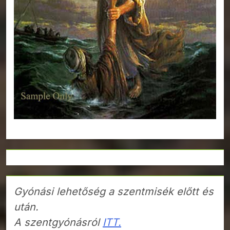
Gyónási lehetőség a szentmisék előtt és
után.
A szentgyónásról
ITT.