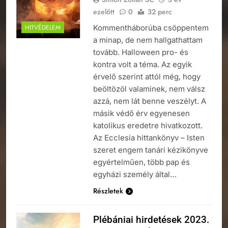
ezelőtt
0
32 perc
Kommentháborúba csöppentem
HITVÉDELEM
a minap, de nem hallgathattam
tovább. Halloween pro- és
kontra volt a téma. Az egyik
érvelő szerint attól még, hogy
beöltözöl valaminek, nem válsz
azzá, nem lát benne veszélyt. A
másik védő érv egyenesen
katolikus eredetre hivatkozott.
Az Ecclesia hittankönyv – Isten
szeret engem tanári kézikönyve
egyértelműen, több pap és
egyházi személy által…
Részletek
Plébániai hirdetések 2023.