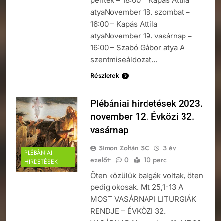
péntek – 18:00 – Kapás Attila
atyaNovember 18. szombat –
16:00 – Kapás Attila
atyaNovember 19. vasárnap –
16:00 – Szabó Gábor atya A
szentmiseáldozat…
Részletek
Plébániai hirdetések 2023.
november 12. Évközi 32.
vasárnap
Simon Zoltán SC
3 év
PLÉBÁNIAI
ezelőtt
0
10 perc
HIRDETÉSEK
Öten közülük balgák voltak, öten
pedig okosak. Mt 25,1-13 A
MOST VASÁRNAPI LITURGIÁK
RENDJE – ÉVKÖZI 32.