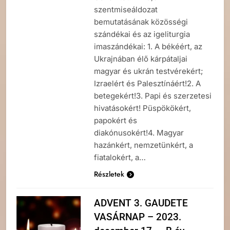
szentmiseáldozat
bemutatásának közösségi
szándékai és az igeliturgia
imaszándékai: 1. A békéért, az
Ukrajnában élő kárpátaljai
magyar és ukrán testvérekért;
Izraelért és Palesztínáért!2. A
betegekért!3. Papi és szerzetesi
hivatásokért! Püspökökért,
papokért és
diakónusokért!4. Magyar
hazánkért, nemzetünkért, a
fiatalokért, a…
Részletek
ADVENT 3. GAUDETE
VASÁRNAP – 2023.