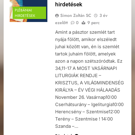
hirdetések
PLÉBÁNIAI
Simon Zoltán SC
3 év
HIRDETÉSEK
ezelőtt
0
9 perc
Amint a pásztor szemlét tart
nyája fölött, amikor elszéledt
juhai között van, én is szemlét
tartok juhaim fölött, amelyek
azon a napon szétszóródtak. Ez
34,11-17 A MOST VASÁRNAPI
LITURGIÁK RENDJE –
KRISZTUS, A VILÁGMINDENSÉG
KIRÁLYA – ÉV VÉGI HÁLAADÁS
November 26. Vasárnap10:00
Cserhátsurány – Igeliturgia10:00
Herencsény – Szentmise12:00
Terény – Szentmise ! 14:00
Szanda –…