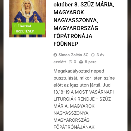
október 8. SZŰZ MÁRIA,
MAGYAROK
NAGYASSZONYA,
PLÉBÁNIAI
MAGYARORSZÁG
HIRDETÉSEK
FŐPÁTRÓNÁJA –
FŐÜNNEP
Simon Zoltán SC
3 év
ezelőtt
0
8 perc
Megakadályoztad néped
pusztulását, mikor Isten színe
előtt az igaz úton jártál. Jud
13,18-19 A MOST VASÁRNAPI
LITURGIÁK RENDJE – SZŰZ
MÁRIA, MAGYAROK
NAGYASSZONYA,
MAGYARORSZÁG
FŐPÁTRÓNÁJÁNAK