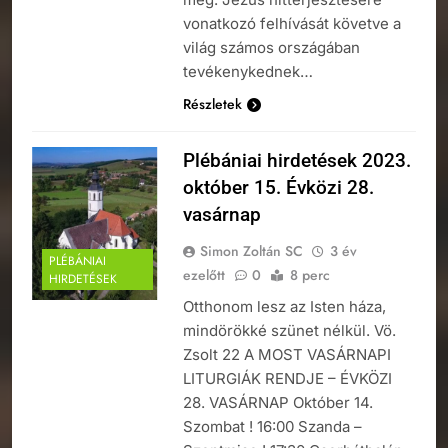
vonatkozó felhívását követve a
világ számos országában
tevékenykednek…
Részletek
Plébániai hirdetések 2023.
október 15. Évközi 28.
vasárnap
Simon Zoltán SC
3 év
PLÉBÁNIAI
ezelőtt
0
8 perc
HIRDETÉSEK
Otthonom lesz az Isten háza,
mindörökké szünet nélkül. Vö.
Zsolt 22 A MOST VASÁRNAPI
LITURGIÁK RENDJE – ÉVKÖZI
28. VASÁRNAP Október 14.
Szombat ! 16:00 Szanda –