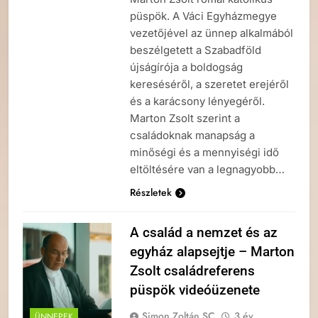
püspök. A Váci Egyházmegye
vezetőjével az ünnep alkalmából
beszélgetett a Szabadföld
újságírója a boldogság
kereséséről, a szeretet erejéről
és a karácsony lényegéről.
Marton Zsolt szerint a
családoknak manapság a
minőségi és a mennyiségi idő
eltöltésére van a legnagyobb…
Részletek
A család a nemzet és az
egyház alapsejtje – Marton
Zsolt családreferens
püspök videóüzenete
Simon Zoltán SC
3 év
ÜNNEPEK