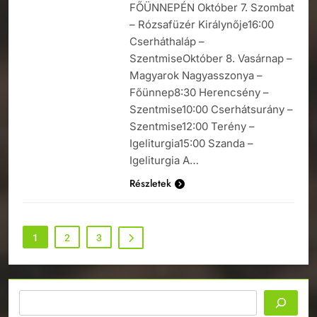
FŐÜNNEPÉN Október 7. Szombat
– Rózsafüzér Királynője16:00
Cserháthaláp –
SzentmiseOktóber 8. Vasárnap –
Magyarok Nagyasszonya –
Főünnep8:30 Herencsény –
Szentmise10:00 Cserhátsurány –
Szentmise12:00 Terény –
Igeliturgia15:00 Szanda –
Igeliturgia A…
Részletek
1
2
3
Keresés