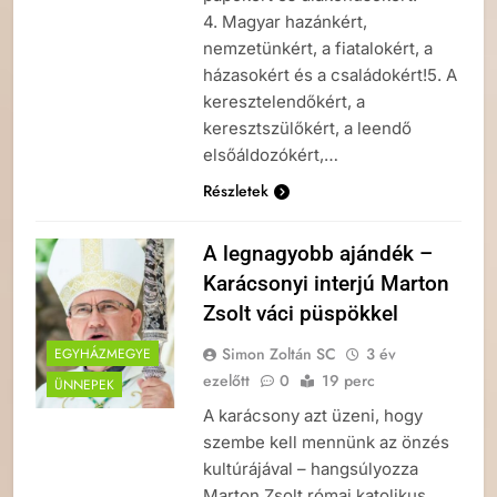
4. Magyar hazánkért,
nemzetünkért, a fiatalokért, a
házasokért és a családokért!5. A
keresztelendőkért, a
keresztszülőkért, a leendő
elsőáldozókért,…
Részletek
A legnagyobb ajándék –
Karácsonyi interjú Marton
Zsolt váci püspökkel
Simon Zoltán SC
3 év
EGYHÁZMEGYE
ezelőtt
0
19 perc
ÜNNEPEK
A karácsony azt üzeni, hogy
szembe kell mennünk az önzés
kultúrájával – hangsúlyozza
Marton Zsolt római katolikus