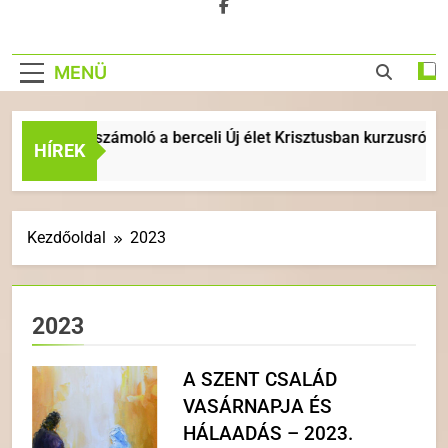
MENÜ
k és beszámoló a berceli Új élet Krisztusban kurzusról
HÍREK
 Ezelőtt
Kezdőoldal
2023
2023
A SZENT CSALÁD
VASÁRNAPJA ÉS
HÁLAADÁS – 2023.