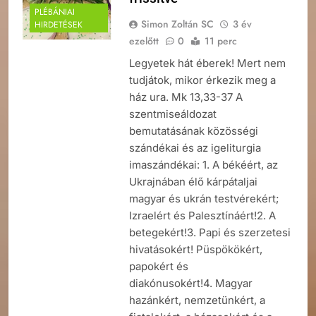
PLÉBÁNIAI
Simon Zoltán SC
3 év
HIRDETÉSEK
ezelőtt
0
11 perc
Legyetek hát éberek! Mert nem
tudjátok, mikor érkezik meg a
ház ura. Mk 13,33-37 A
szentmiseáldozat
bemutatásának közösségi
szándékai és az igeliturgia
imaszándékai: 1. A békéért, az
Ukrajnában élő kárpátaljai
magyar és ukrán testvérekért;
Izraelért és Palesztínáért!2. A
betegekért!3. Papi és szerzetesi
hivatásokért! Püspökökért,
papokért és
diakónusokért!4. Magyar
hazánkért, nemzetünkért, a