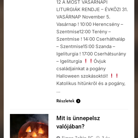
12 A MOST VASÁRNAPI
LITURGIÁK RENDJE – ÉVKÖZI 31.
VASÁRNAP November 5.
Vasárnap ! 10:00 Herencsény –
Szentmise12:00 Terény –
Szentmise ! 14:00 Cserháthaláp
– Szentmise15:00 Szanda –
Igeliturgia ! 17:00 Cserhátsurány
– Igeliturgia
Óvjuk
családjainkat a pogány
Halloween szokásoktól!
Katolikus hitünkről és a pogány,
…
Részletek
Mit is ünnepelsz
valójában?
Simon Zoltán SC
3 év