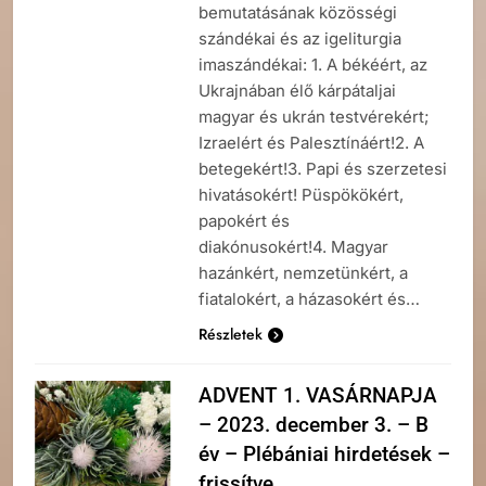
bemutatásának közösségi
szándékai és az igeliturgia
imaszándékai: 1. A békéért, az
Ukrajnában élő kárpátaljai
magyar és ukrán testvérekért;
Izraelért és Palesztínáért!2. A
betegekért!3. Papi és szerzetesi
hivatásokért! Püspökökért,
papokért és
diakónusokért!4. Magyar
hazánkért, nemzetünkért, a
fiatalokért, a házasokért és…
Részletek
ADVENT 1. VASÁRNAPJA
– 2023. december 3. – B
év – Plébániai hirdetések –
frissítve