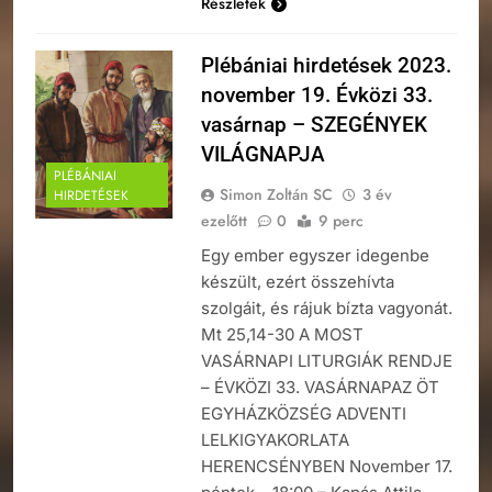
Részletek
Plébániai hirdetések 2023.
november 19. Évközi 33.
vasárnap – SZEGÉNYEK
VILÁGNAPJA
PLÉBÁNIAI
Simon Zoltán SC
3 év
HIRDETÉSEK
ezelőtt
0
9 perc
Egy ember egyszer idegenbe
készült, ezért összehívta
szolgáit, és rájuk bízta vagyonát.
Mt 25,14-30 A MOST
VASÁRNAPI LITURGIÁK RENDJE
– ÉVKÖZI 33. VASÁRNAPAZ ÖT
EGYHÁZKÖZSÉG ADVENTI
LELKIGYAKORLATA
HERENCSÉNYBEN November 17.