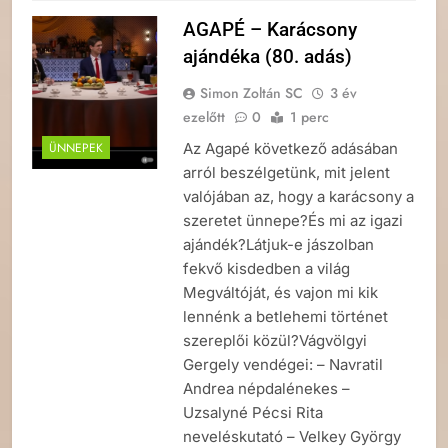
AGAPÉ – Karácsony
ajándéka (80. adás)
Simon Zoltán SC
3 év
ezelőtt
0
1 perc
Az Agapé következő adásában
ÜNNEPEK
arról beszélgetünk, mit jelent
valójában az, hogy a karácsony a
szeretet ünnepe?És mi az igazi
ajándék?Látjuk-e jászolban
fekvő kisdedben a világ
Megváltóját, és vajon mi kik
lennénk a betlehemi történet
szereplői közül?Vágvölgyi
Gergely vendégei: – Navratil
Andrea népdalénekes –
Uzsalyné Pécsi Rita
neveléskutató – Velkey György