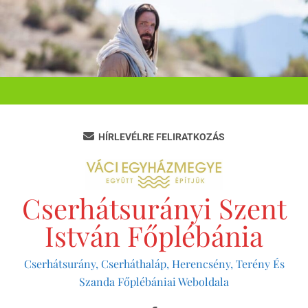
Ugrás
a
tartalomra
HÍRLEVÉLRE FELIRATKOZÁS
Cserhátsurányi Szent
István Főplébánia
Cserhátsurány, Cserháthaláp, Herencsény, Terény És
Szanda Főplébániai Weboldala