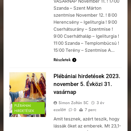
VASÁRNAP November 11. ! 17:00
Szanda – Szent Márton
szentmise November 12. ! 8:00
Herencsény – Igeliturgia ! 9:00
Cserhátsurány – Szentmise !
9:00 Cserháthaláp – Igeliturgia !
11:00 Szanda – Templombúcsú !
15:00 Terény – Szentmise A…
Részletek
Plébániai hirdetések 2023.
november 5. Évközi 31.
vasárnap
Simon Zoltán SC
3 év
PLÉBÁNIAI
ezelőtt
0
7 perc
HIRDETÉSEK
Amit tesznek, azért teszik, hogy
lássák őket az emberek. Mt 23,1-