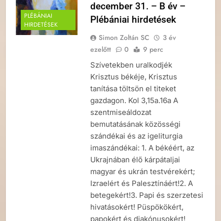
december 31. – B év –
PLÉBÁNIAI
Plébániai hirdetések
HIRDETÉSEK
Simon Zoltán SC
3 év
ezelőtt
0
9 perc
Szívetekben uralkodjék
Krisztus békéje, Krisztus
tanítása töltsön el titeket
gazdagon. Kol 3,15a.16a A
szentmiseáldozat
bemutatásának közösségi
szándékai és az igeliturgia
imaszándékai: 1. A békéért, az
Ukrajnában élő kárpátaljai
magyar és ukrán testvérekért;
Izraelért és Palesztínáért!2. A
betegekért!3. Papi és szerzetesi
hivatásokért! Püspökökért,
papokért és diakónusokért!