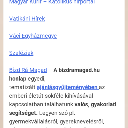
Magyar Kurír – Katolikus hírportál
Vatikáni Hírek
Váci Egyházmegye
Szaléziak
Bízd Rá Magad
–
A bizdramagad.hu
honlap
egyedi,
tematizált
ajánlásgyűjteményében
az
emberi életút
sokféle kihívásával
kapcsolatban találhatunk
valós, gyakorlati
segítséget.
Legyen szó pl.
gyermekvállalásról, gyereknevelésről,