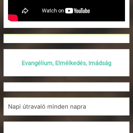
Evangélium, Elmélkedés, Imádság
Napi útravaló minden napra