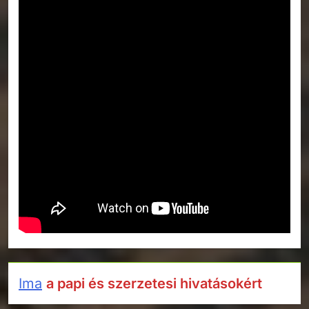
Ima
a papi és szerzetesi hivatásokért