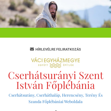
Ugrás
a
tartalomra
HÍRLEVÉLRE FELIRATKOZÁS
Cserhátsurányi Szent
István Főplébánia
Cserhátsurány, Cserháthaláp, Herencsény, Terény És
Szanda Főplébániai Weboldala