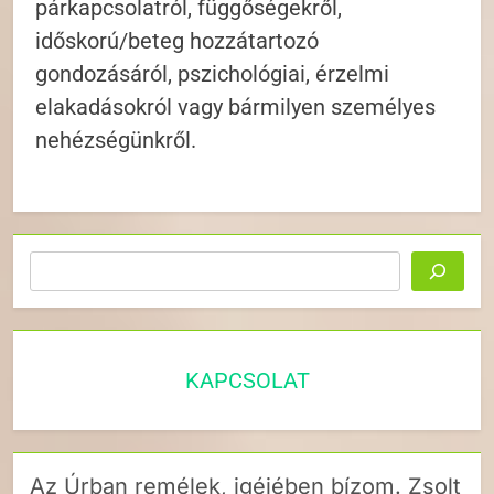
párkapcsolatról, függőségekről,
időskorú/beteg hozzátartozó
gondozásáról, pszichológiai, érzelmi
elakadásokról vagy bármilyen személyes
nehézségünkről.
Keresés
KAPCSOLAT
Az Úrban remélek, igéjében bízom. Zsolt