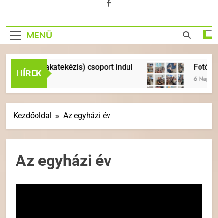
MENÜ
ek (Imakatekézis) csoport indul
Fotók és besz
HÍREK
őtt
6 Nap Ezelőtt
Kezdőoldal
Az egyházi év
Az egyházi év