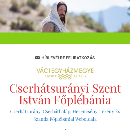
Ugrás
a
tartalomra
HÍRLEVÉLRE FELIRATKOZÁS
Cserhátsurányi Szent
István Főplébánia
Cserhátsurány, Cserháthaláp, Herencsény, Terény És
Szanda Főplébániai Weboldala