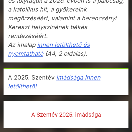
és folytatjuk a 2026. évben is a palócság,
a katolikus hit, a gyökereink
megőrzéséért, valamint a herencsényi
Kereszt helyszínének békés
rendezéséért.
Az imalap
innen letölthető és
nyomtatható
(A4, 2 oldalas).
A 2025. Szentév
imádsága innen
letölthető!
A Szentév 2025. imádsága