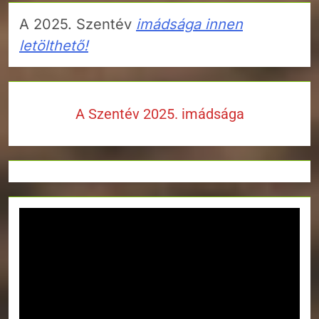
A 2025. Szentév
imádsága innen
letölthető!
A Szentév 2025. imádsága