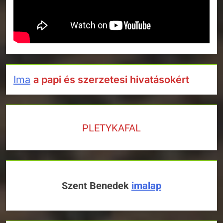
Ima
a papi és szerzetesi hivatásokért
PLETYKAFAL
Szent Benedek
imalap