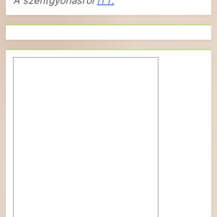
A szentgyónásról
ITT.