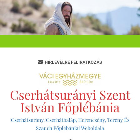
Ugrás
a
tartalomra
HÍRLEVÉLRE FELIRATKOZÁS
Cserhátsurányi Szent
István Főplébánia
Cserhátsurány, Cserháthaláp, Herencsény, Terény És
Szanda Főplébániai Weboldala