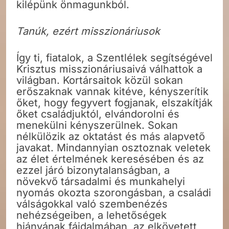
kilépünk önmagunkból.
Tanúk, ezért misszionáriusok
Így ti, fiatalok, a Szentlélek segítségével
Krisztus misszionáriusaivá válhattok a
világban. Kortársaitok közül sokan
erőszaknak vannak kitéve, kényszerítik
őket, hogy fegyvert fogjanak, elszakítják
őket családjuktól, elvándorolni és
menekülni kényszerülnek. Sokan
nélkülözik az oktatást és más alapvető
javakat. Mindannyian osztoznak veletek
az élet értelmének keresésében és az
ezzel járó bizonytalanságban, a
növekvő társadalmi és munkahelyi
nyomás okozta szorongásban, a családi
válságokkal való szembenézés
nehézségeiben, a lehetőségek
hiányának fájdalmában, az elkövetett