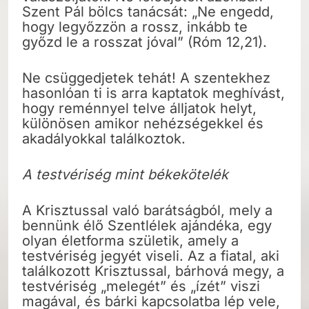
Szent Pál bölcs tanácsát: „Ne engedd,
hogy legyőzzön a rossz, inkább te
győzd le a rosszat jóval” (Róm 12,21).
Ne csüggedjetek tehát! A szentekhez
hasonlóan ti is arra kaptatok meghívást,
hogy reménnyel telve álljatok helyt,
különösen amikor nehézségekkel és
akadályokkal találkoztok.
A testvériség mint békekötelék
A Krisztussal való barátságból, mely a
bennünk élő Szentlélek ajándéka, egy
olyan életforma születik, amely a
testvériség jegyét viseli. Az a fiatal, aki
találkozott Krisztussal, bárhová megy, a
testvériség „melegét” és „ízét” viszi
magával, és bárki kapcsolatba lép vele,