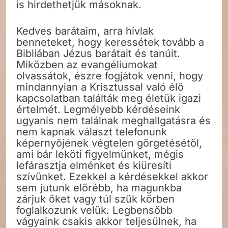
is hirdethetjük másoknak.
Kedves barátaim, arra hívlak
benneteket, hogy keressétek tovább a
Bibliában Jézus barátait és tanúit.
Miközben az evangéliumokat
olvassátok, észre fogjátok venni, hogy
mindannyian a Krisztussal való élő
kapcsolatban találták meg életük igazi
értelmét. Legmélyebb kérdéseink
ugyanis nem találnak meghallgatásra és
nem kapnak választ telefonunk
képernyőjének végtelen görgetésétől,
ami bár leköti figyelmünket, mégis
lefárasztja elménket és kiüresíti
szívünket. Ezekkel a kérdésekkel akkor
sem jutunk előrébb, ha magunkba
zárjuk őket vagy túl szűk körben
foglalkozunk velük. Legbensőbb
vágyaink csakis akkor teljesülnek, ha