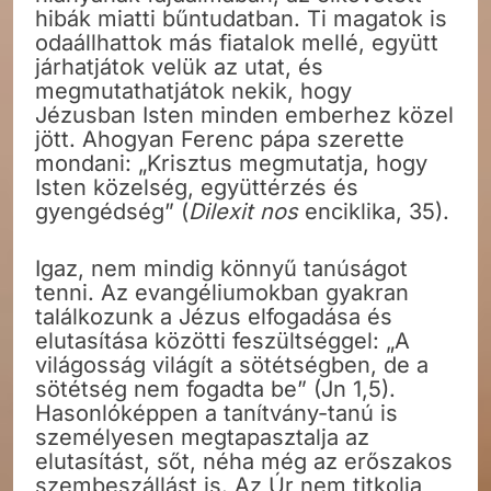
hibák miatti bűntudatban. Ti magatok is
odaállhattok más fiatalok mellé, együtt
járhatjátok velük az utat, és
megmutathatjátok nekik, hogy
Jézusban Isten minden emberhez közel
jött. Ahogyan Ferenc pápa szerette
mondani: „Krisztus megmutatja, hogy
Isten közelség, együttérzés és
gyengédség” (
Dilexit nos
enciklika, 35).
Igaz, nem mindig könnyű tanúságot
tenni. Az evangéliumokban gyakran
találkozunk a Jézus elfogadása és
elutasítása közötti feszültséggel: „A
világosság világít a sötétségben, de a
sötétség nem fogadta be” (Jn 1,5).
Hasonlóképpen a tanítvány-tanú is
személyesen megtapasztalja az
elutasítást, sőt, néha még az erőszakos
szembeszállást is. Az Úr nem titkolja