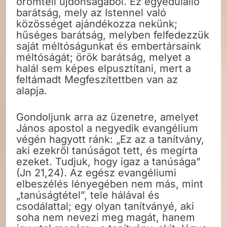
örömteli újdonságából. Ez egyedülálló
barátság, mely az Istennel való
közösséget ajándékozza nekünk;
hűséges barátság, melyben felfedezzük
saját méltóságunkat és embertársaink
méltóságát; örök barátság, melyet a
halál sem képes elpusztítani, mert a
feltámadt Megfeszítettben van az
alapja.
Gondoljunk arra az üzenetre, amelyet
János apostol a negyedik evangélium
végén hagyott ránk: „Ez az a tanítvány,
aki ezekről tanúságot tett, és megírta
ezeket. Tudjuk, hogy igaz a tanúsága”
(Jn 21,24). Az egész evangéliumi
elbeszélés lényegében nem más, mint
„tanúságtétel”, tele hálával és
csodálattal; egy olyan tanítványé, aki
soha nem nevezi meg magát, hanem