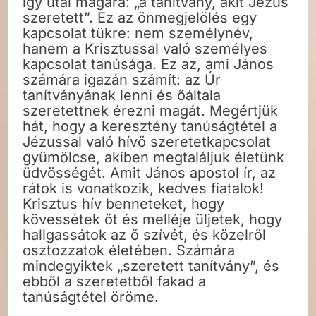
így utal magára: „a tanítvány, akit Jézus
szeretett”. Ez az önmegjelölés egy
kapcsolat tükre: nem személynév,
hanem a Krisztussal való személyes
kapcsolat tanúsága. Ez az, ami János
számára igazán számít: az Úr
tanítványának lenni és őáltala
szeretettnek érezni magát. Megértjük
hát, hogy a keresztény tanúságtétel a
Jézussal való hívő szeretetkapcsolat
gyümölcse, akiben megtaláljuk életünk
üdvösségét. Amit János apostol ír, az
rátok is vonatkozik, kedves fiatalok!
Krisztus hív benneteket, hogy
kövessétek őt és melléje üljetek, hogy
hallgassátok az ő szívét, és közelről
osztozzatok életében. Számára
mindegyiktek „szeretett tanítvány”, és
ebből a szeretetből fakad a
tanúságtétel öröme.