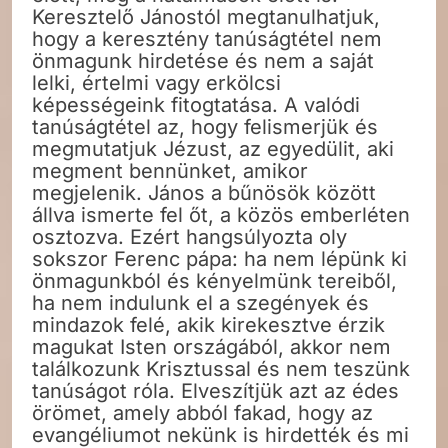
Keresztelő Jánostól megtanulhatjuk,
hogy a keresztény tanúságtétel nem
önmagunk hirdetése és nem a saját
lelki, értelmi vagy erkölcsi
képességeink fitogtatása. A valódi
tanúságtétel az, hogy felismerjük és
megmutatjuk Jézust, az egyedülit, aki
megment bennünket, amikor
megjelenik. János a bűnösök között
állva ismerte fel őt, a közös emberléten
osztozva. Ezért hangsúlyozta oly
sokszor Ferenc pápa: ha nem lépünk ki
önmagunkból és kényelmünk tereiből,
ha nem indulunk el a szegények és
mindazok felé, akik kirekesztve érzik
magukat Isten országából, akkor nem
találkozunk Krisztussal és nem teszünk
tanúságot róla. Elveszítjük azt az édes
örömet, amely abból fakad, hogy az
evangéliumot nekünk is hirdették és mi