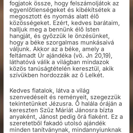
fogjatok össze, hogy felszámoljátok az
egyenlőtlenségeket és kibékítsétek a
megosztott és nyomás alatt élő
közösségeket. Ezért, kedves barátaim,
halljuk meg a bennünk élő Isten
hangját, és győzzük le önzésünket,
hogy a béke szorgalmas munkásaivá
váljunk. Akkor az a béke, amely a
feltámadt Úr ajándéka (vö. Jn 20,19),
láthatóvá válik a világban mindazok
közös tanúságtételén keresztül, akik
szívükben hordozzák az ő Lelkét.
Kedves fiatalok, látva a világ
szenvedéseit és reményeit, szegezzük
tekintetünket Jézusra. Ő halála óráján a
kereszten Szűz Máriát Jánosra bízta
anyaként, Jánost pedig őrá fiaként. Ez a
szeretetből fakadó utolsó ajándék
minden tanítványnak, mindannyiunknak