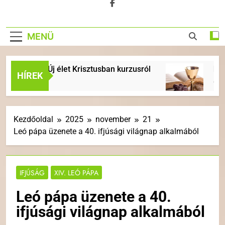
MENÜ
i Új élet Krisztusban kurzusról
ÉVKÖZI 18. VA
HÍREK
6 Nap Ezelőtt
Kezdőoldal
2025
november
21
Leó pápa üzenete a 40. ifjúsági világnap alkalmából
IFJÚSÁG
XIV. LEÓ PÁPA
Leó pápa üzenete a 40.
ifjúsági világnap alkalmából