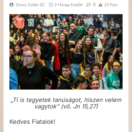
0
Simon Zoltán SC
9 Hónap Ezelőtt
23 Perc
„Ti is tegyetek tanúságot, hiszen velem
vagytok” (vö. Jn 15,27)
Kedves Fiatalok!