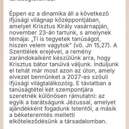
Éppen ez a dinamika áll a következő
ifjúsági világnap középpontjában,
amelyet Krisztus Király vasárnapján,
november 23-án tartunk, s amelynek
témája: „Ti is tegyetek tanúságot,
hiszen velem vagytok” (vö. Jn 15,27). A
Szentlélek erejével, a remény
zarándokaiként készülünk arra, hogy
Krisztus bátor tanúivá váljunk. Induljunk
el tehát már most azon az úton, amely
elvezet bennünket a 2027-es szöuli
ifjúsági világtalálkozóig. E távlatban a
tanúságtétel két szempontjára
szeretnék különösen rámutatni: az
egyik a barátságunk Jézussal, amelyet
ajándékként fogadunk Istentől, a másik
a béketeremtés melletti
elköteleződésünk a társadalomban.