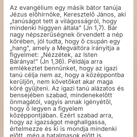
Az evangélium egy másik bátor tanúja
Jézus előhírnöke, Keresztelő János, aki
„tanúságot tett a világosságról, hogy
mindenki higgyen általa” (Jn 1,7). Bár
nagy népszerűségnek örvendett a nép
körében, jól tudta, hogy ő csupán egy
„hang”, amely a Megváltóra irányítja a
figyelmet: „Nézzétek, az Isten
Báránya!” (Jn 1,36). Példája arra
emlékeztet bennünket, hogy az igazi
tanú célja nem az, hogy a középpontba
kerüljön, nem követőket akar maga
köré gyűjteni. Az igazi tanú alázatos és
bensejében szabad, mindenekelőtt
önmagától, vagyis annak igényétől,
hogy ő legyen a figyelem
középpontjában. Ezért szabad arra,
hogy az igazságot meghallgassa,
értelmezze és ki is mondja mindenki
előtt, még a hatalmasok előtt is.