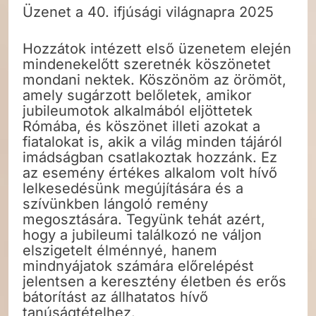
Üzenet a 40. ifjúsági világnapra 2025
Hozzátok intézett első üzenetem elején
mindenekelőtt szeretnék köszönetet
mondani nektek. Köszönöm az örömöt,
amely sugárzott belőletek, amikor
jubileumotok alkalmából eljöttetek
Rómába, és köszönet illeti azokat a
fiatalokat is, akik a világ minden tájáról
imádságban csatlakoztak hozzánk. Ez
az esemény értékes alkalom volt hívő
lelkesedésünk megújítására és a
szívünkben lángoló remény
megosztására. Tegyünk tehát azért,
hogy a jubileumi találkozó ne váljon
elszigetelt élménnyé, hanem
mindnyájatok számára előrelépést
jelentsen a keresztény életben és erős
bátorítást az állhatatos hívő
tanúságtételhez.