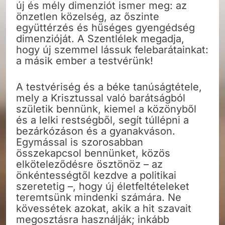
új és mély dimenziót ismer meg: az
önzetlen közelség, az őszinte
együttérzés és hűséges gyengédség
dimenzióját. A Szentlélek megadja,
hogy új szemmel lássuk felebarátainkat:
a másik ember a testvérünk!
A testvériség és a béke tanúságtétele,
mely a Krisztussal való barátságból
születik bennünk, kiemel a közönyből
és a lelki restségből, segít túllépni a
bezárkózáson és a gyanakváson.
Egymással is szorosabban
összekapcsol bennünket, közös
elköteleződésre ösztönöz – az
önkéntességtől kezdve a politikai
szeretetig –, hogy új életfeltételeket
teremtsünk mindenki számára. Ne
kövessétek azokat, akik a hit szavait
megosztásra használják; inkább