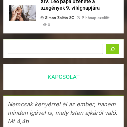
XIV. Leó pápa üzenete a
szegények 9. világnapjára
Simon Zoltán SC
9 hónap ezelőtt
0
Keresés
KAPCSOLAT
Nemcsak kenyérrel él az ember, hanem
minden igével is, mely Isten ajkáról való.
Mt 4,4b