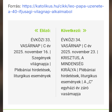
Forrás:
https://katolikus.hu/cikk/leo-papa-uzenete-
a-40-ifjusagi-vilagnap-alkalmabol
Előző:
Következő:
Bejegyzés
navigáció
ÉVKÖZI 33.
ÉVKÖZI 34.
VASÁRNAP | C év
VASÁRNAP | C év
2025. november 16. |
2025. november 23. |
Szegények
KRISZTUS, A
világnapja |
MINDENSÉG
Plébániai hirdetések,
KIRÁLYA | Plébániai
liturgikus események
hirdetések, liturgikus
események | A „C”
egyházi év záró
vasárnapja