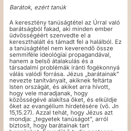
Barátok, ezért tanúk
A keresztény tanúságtétel az Úrral való
barátságból fakad, aki minden ember
üdvösségéért szenvedte el a
kereszthalált és támadt fel a halálból. Ez
a tanúságtétel nem keverendő össze
semmiféle ideológiai propagandával,
hanem a belső átalakulás és a
társadalmi problémák iránti fogékonnyá
válás valódi forrása. Jézus „barátainak”
nevezte tanítványait, akiknek feltárta
Isten országát, és akiket arra hívott,
hogy vele maradjanak, hogy
közösségévé alakítsa őket, és elküldje
őket az evangélium hirdetésére (vö. Jn
15,15.27). Azzal tehát, hogy Jézus azt
mondja: „tegyetek tanúságot”, arról
biztosít, hogy barátainak tart