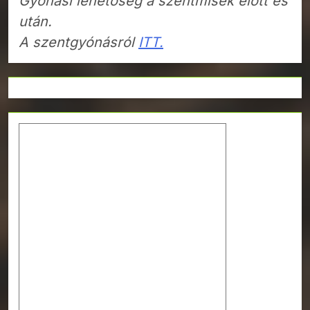
Gyónási lehetőség a szentmisék előtt és
után.
A szentgyónásról
ITT.