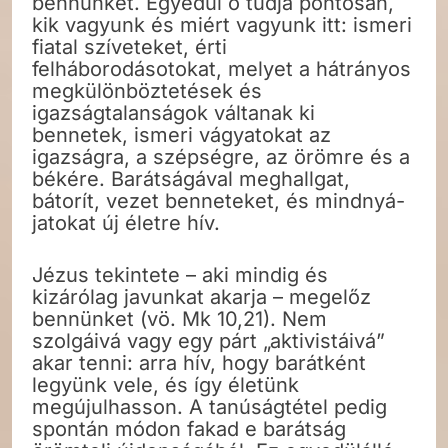
bennünket. Egyedül ő tudja pontosan,
kik vagyunk és miért vagyunk itt: ismeri
fiatal szíveteket, érti
felháborodásotokat, melyet a hátrányos
megkülönböztetések és
igazságtalanságok váltanak ki
bennetek, ismeri vágyatokat az
igazságra, a szépségre, az örömre és a
békére. Barátságával meghallgat,
bátorít, vezet benneteket, és mindnyá­
jatokat új életre hív.
Jézus tekintete – aki mindig és
kizárólag javunkat akarja – megelőz
bennünket (vö. Mk 10,21). Nem
szolgáivá vagy egy párt „aktivistáivá”
akar tenni: arra hív, hogy barátként
legyünk vele, és így életünk
megújulhasson. A tanúságtétel pedig
spontán módon fakad e barátság