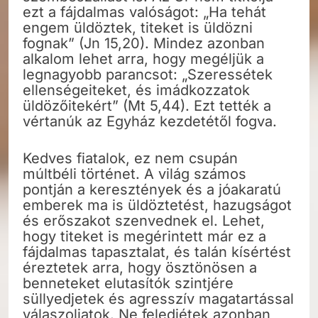
ezt a fájdalmas valóságot: „Ha tehát
engem üldöztek, titeket is üldözni
fognak” (Jn 15,20). Mindez azonban
alkalom lehet arra, hogy megéljük a
legnagyobb parancsot: „Szeressétek
ellenségeiteket, és imádkozzatok
üldözőitekért” (Mt 5,44). Ezt tették a
vértanúk az Egyház kezdetétől fogva.
Kedves fiatalok, ez nem csupán
múltbéli történet. A világ számos
pontján a keresztények és a jóakaratú
emberek ma is üldöztetést, hazugságot
és erőszakot szenvednek el. Lehet,
hogy titeket is megérintett már ez a
fájdalmas tapasztalat, és talán kísértést
éreztetek arra, hogy ösztönösen a
benneteket elutasítók szintjére
süllyedjetek és agresszív magatartással
válaszoljatok. Ne feledjétek azonban