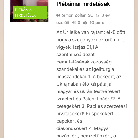
Plébániai hirdetések
PLÉBÁNIAI
Simon Zoltán SC
3 év
HIRDETÉSEK
ezelőtt
0
10 perc
Az Úr lelke van rajtam: elküldött,
hogy a szegényeknek örömhírt
vigyek. Izajás 61,1 A
szentmiseáldozat
bemutatásának közösségi
szándékai és az igeliturgia
imaszándékai: 1. A békéért, az
Ukrajnában élő kárpátaljai
magyar és ukrán testvérekért;
Izraelért és Palesztínáért!2. A
betegekért!3. Papi és szerzetesi
hivatásokért! Püspökökért,
papokért és
diakónusokért!4. Magyar
hazánkért, nemzetünkért, a