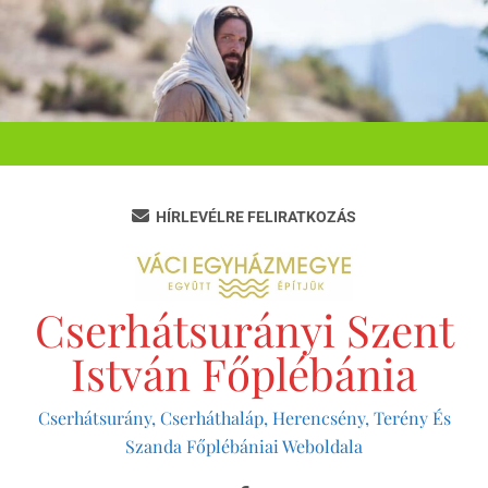
Ugrás
a
tartalomra
HÍRLEVÉLRE FELIRATKOZÁS
Cserhátsurányi Szent
István Főplébánia
Cserhátsurány, Cserháthaláp, Herencsény, Terény És
Szanda Főplébániai Weboldala