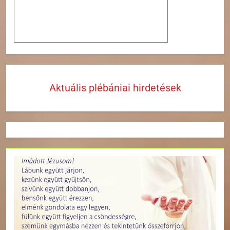
Aktuális plébániai hirdetések