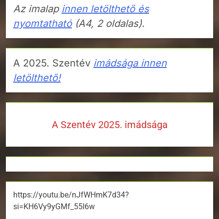
Az imalap
innen letölthető és
nyomtatható
(A4, 2 oldalas).
A 2025. Szentév
imádsága innen
letölthető!
A Szentév 2025. imádsága
https://youtu.be/nJfWHmK7d34?
si=KH6Vy9yGMf_55I6w