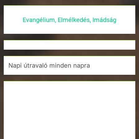
Evangélium, Elmélkedés, Imádság
Napi útravaló minden napra