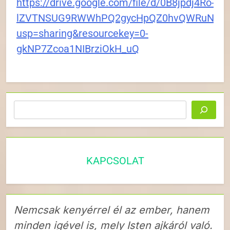
https://drive.google.com/file/d/0B8jpdj4Ro-
lZVTNSUG9RWWhPQ2gycHpQZ0hvQWRuNzZlZ
usp=sharing&resourcekey=0-
gkNP7Zcoa1NIBrziOkH_uQ
Keresés
KAPCSOLAT
Nemcsak kenyérrel él az ember, hanem
minden igével is, mely Isten ajkáról való.