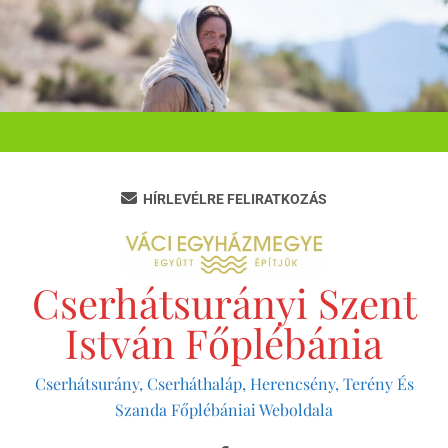
Ugrás
a
tartalomra
HÍRLEVÉLRE FELIRATKOZÁS
Cserhátsurányi Szent
István Főplébánia
Cserhátsurány, Cserháthaláp, Herencsény, Terény És
Szanda Főplébániai Weboldala