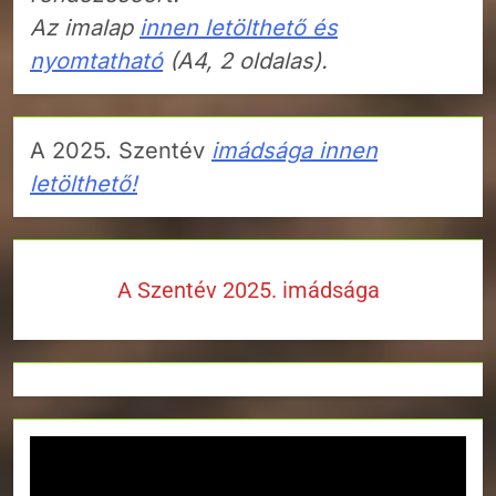
Az imalap
innen letölthető és
nyomtatható
(A4, 2 oldalas).
A 2025. Szentév
imádsága innen
letölthető!
A Szentév 2025. imádsága