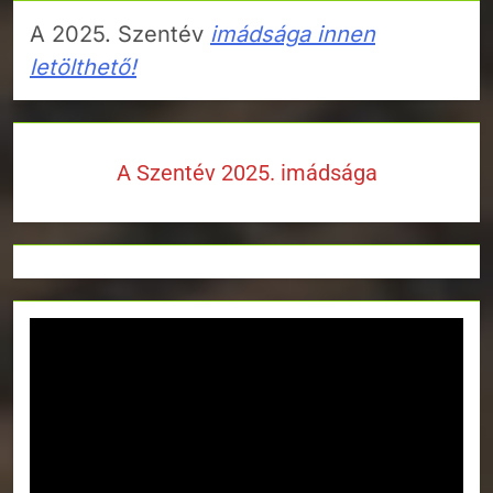
A 2025. Szentév
imádsága innen
letölthető!
A Szentév 2025. imádsága