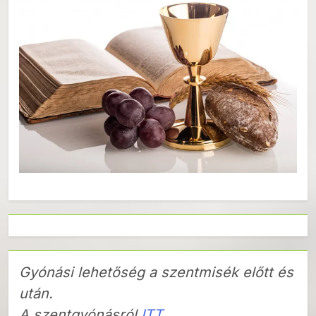
Gyónási lehetőség a szentmisék előtt és
után.
A szentgyónásról
ITT.