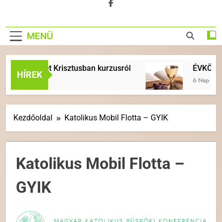
MENÜ
 Új élet Krisztusban kurzusról
ÉVKÖZI 18. VAS
HÍREK
6 Nap Ezelőtt
Kezdőoldal
Katolikus Mobil Flotta – GYIK
Katolikus Mobil Flotta –
GYIK