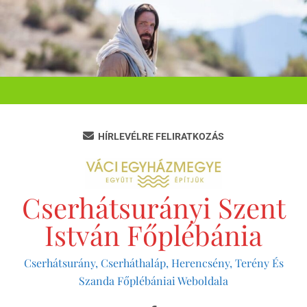
Ugrás
a
tartalomra
HÍRLEVÉLRE FELIRATKOZÁS
Cserhátsurányi Szent
István Főplébánia
Cserhátsurány, Cserháthaláp, Herencsény, Terény És
Szanda Főplébániai Weboldala