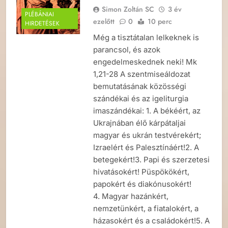
Simon Zoltán SC
3 év
PLÉBÁNIAI
ezelőtt
0
10 perc
HIRDETÉSEK
Még a tisztátalan lelkeknek is
parancsol, és azok
engedelmeskednek neki! Mk
1,21-28 A szentmiseáldozat
bemutatásának közösségi
szándékai és az igeliturgia
imaszándékai: 1. A békéért, az
Ukrajnában élő kárpátaljai
magyar és ukrán testvérekért;
Izraelért és Palesztínáért!2. A
betegekért!3. Papi és szerzetesi
hivatásokért! Püspökökért,
papokért és diakónusokért!
4. Magyar hazánkért,
nemzetünkért, a fiatalokért, a
házasokért és a családokért!5. A