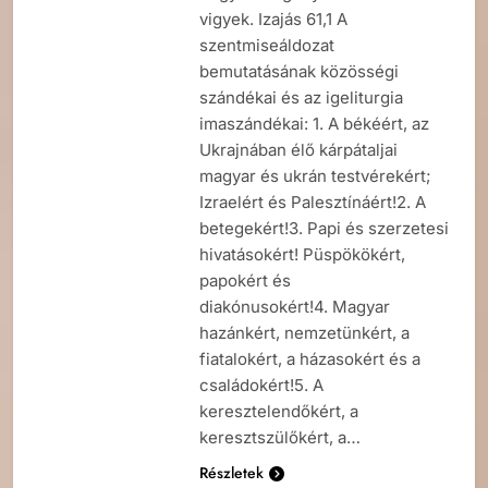
vigyek. Izajás 61,1 A
szentmiseáldozat
bemutatásának közösségi
szándékai és az igeliturgia
imaszándékai: 1. A békéért, az
Ukrajnában élő kárpátaljai
magyar és ukrán testvérekért;
Izraelért és Palesztínáért!2. A
betegekért!3. Papi és szerzetesi
hivatásokért! Püspökökért,
papokért és
diakónusokért!4. Magyar
hazánkért, nemzetünkért, a
fiatalokért, a házasokért és a
családokért!5. A
keresztelendőkért, a
keresztszülőkért, a…
Részletek