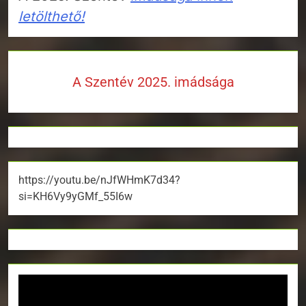
letölthető!
A Szentév 2025. imádsága
https://youtu.be/nJfWHmK7d34?
si=KH6Vy9yGMf_55I6w