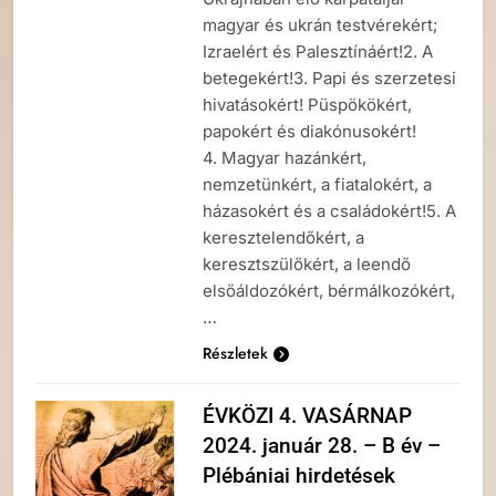
magyar és ukrán testvérekért;
Izraelért és Palesztínáért!2. A
betegekért!3. Papi és szerzetesi
hivatásokért! Püspökökért,
papokért és diakónusokért!
4. Magyar hazánkért,
nemzetünkért, a fiatalokért, a
házasokért és a családokért!5. A
keresztelendőkért, a
keresztszülőkért, a leendő
elsőáldozókért, bérmálkozókért,
…
Részletek
ÉVKÖZI 4. VASÁRNAP
2024. január 28. – B év –
Plébániai hirdetések