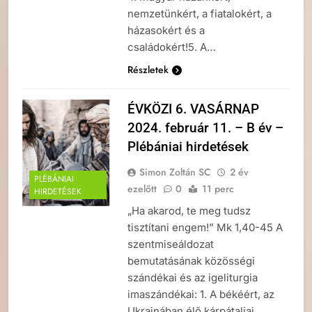
nemzetünkért, a fiatalokért, a
házasokért és a
családokért!5. A…
Részletek
ÉVKÖZI 6. VASÁRNAP
2024. február 11. – B év –
Plébániai hirdetések
Simon Zoltán SC
2 év
PLÉBÁNIAI
ezelőtt
0
11 perc
HIRDETÉSEK
„Ha akarod, te meg tudsz
tisztítani engem!” Mk 1,40-45 A
szentmiseáldozat
bemutatásának közösségi
szándékai és az igeliturgia
imaszándékai: 1. A békéért, az
Ukrajnában élő kárpátaljai