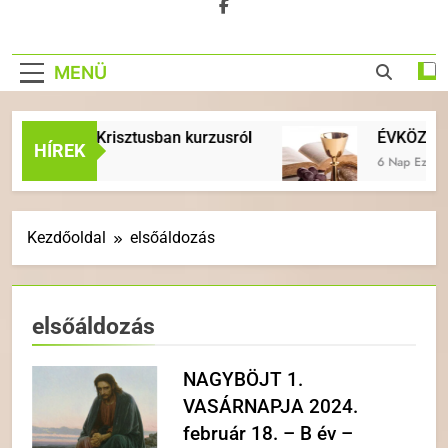
MENÜ
et Krisztusban kurzusról
ÉVKÖZI 18. VASÁRNAP |
HÍREK
6 Nap Ezelőtt
Kezdőoldal
elsőáldozás
elsőáldozás
NAGYBÖJT 1.
VASÁRNAPJA 2024.
február 18. – B év –