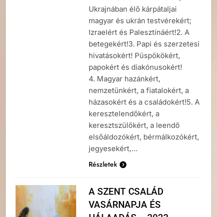
Ukrajnában élő kárpátaljai
magyar és ukrán testvérekért;
Izraelért és Palesztínáért!2. A
betegekért!3. Papi és szerzetesi
hivatásokért! Püspökökért,
papokért és diakónusokért!
4. Magyar hazánkért,
nemzetünkért, a fiatalokért, a
házasokért és a családokért!5. A
keresztelendőkért, a
keresztszülőkért, a leendő
elsőáldozókért, bérmálkozókért,
jegyesekért,…
Részletek
A SZENT CSALÁD
VASÁRNAPJA ÉS