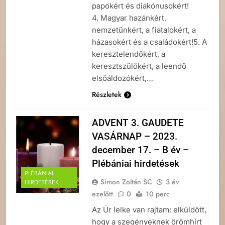
papokért és diakónusokért!
4. Magyar hazánkért,
nemzetünkért, a fiatalokért, a
házasokért és a családokért!5. A
keresztelendőkért, a
keresztszülőkért, a leendő
elsőáldozókért,…
Részletek
ADVENT 3. GAUDETE
VASÁRNAP – 2023.
december 17. – B év –
Plébániai hirdetések
PLÉBÁNIAI
Simon Zoltán SC
3 év
HIRDETÉSEK
ezelőtt
0
10 perc
Az Úr lelke van rajtam: elküldött,
hogy a szegényeknek örömhírt