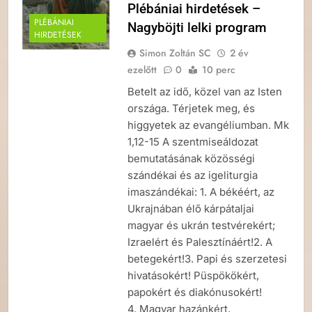
Plébániai hirdetések –
PLÉBÁNIAI
Nagyböjti lelki program
HIRDETÉSEK
Simon Zoltán SC
2 év
ezelőtt
0
10 perc
Betelt az idő, közel van az Isten
országa. Térjetek meg, és
higgyetek az evangéliumban. Mk
1,12-15 A szentmiseáldozat
bemutatásának közösségi
szándékai és az igeliturgia
imaszándékai: 1. A békéért, az
Ukrajnában élő kárpátaljai
magyar és ukrán testvérekért;
Izraelért és Palesztínáért!2. A
betegekért!3. Papi és szerzetesi
hivatásokért! Püspökökért,
papokért és diakónusokért!
4. Magyar hazánkért,