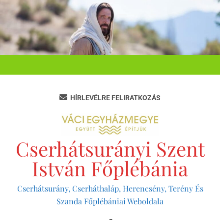
Ugrás
a
tartalomra
HÍRLEVÉLRE FELIRATKOZÁS
Cserhátsurányi Szent
István Főplébánia
Cserhátsurány, Cserháthaláp, Herencsény, Terény És
Szanda Főplébániai Weboldala