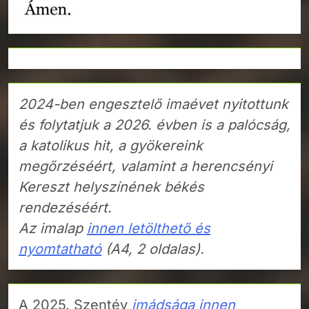
2024-ben engesztelő imaévet nyitottunk
és folytatjuk a 2026. évben is a palócság,
a katolikus hit, a gyökereink
megőrzéséért, valamint a herencsényi
Kereszt helyszínének békés
rendezéséért.
Az imalap
innen letölthető és
nyomtatható
(A4, 2 oldalas).
A 2025. Szentév
imádsága innen