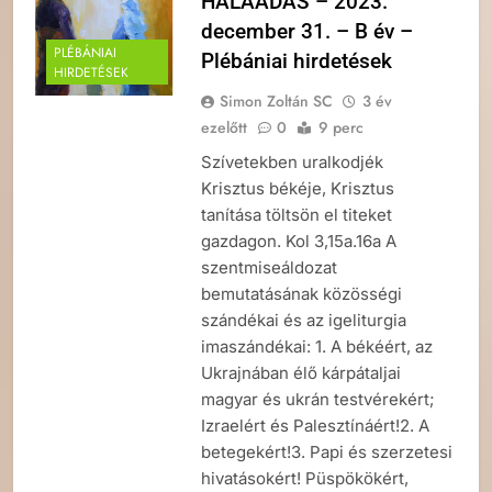
HÁLAADÁS – 2023.
december 31. – B év –
PLÉBÁNIAI
Plébániai hirdetések
HIRDETÉSEK
Simon Zoltán SC
3 év
ezelőtt
0
9 perc
Szívetekben uralkodjék
Krisztus békéje, Krisztus
tanítása töltsön el titeket
gazdagon. Kol 3,15a.16a A
szentmiseáldozat
bemutatásának közösségi
szándékai és az igeliturgia
imaszándékai: 1. A békéért, az
Ukrajnában élő kárpátaljai
magyar és ukrán testvérekért;
Izraelért és Palesztínáért!2. A
betegekért!3. Papi és szerzetesi
hivatásokért! Püspökökért,