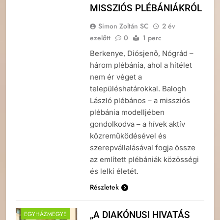
MISSZIÓS PLÉBÁNIÁKRÓL
Simon Zoltán SC
2 év
ezelőtt
0
1 perc
Berkenye, Diósjenő, Nógrád –
három plébánia, ahol a hitélet
nem ér véget a
településhatárokkal. Balogh
László plébános – a missziós
plébánia modelljében
gondolkodva – a hívek aktív
közreműködésével és
szerepvállalásával fogja össze
az említett plébániák közösségi
és lelki életét.
Részletek
„A DIAKÓNUSI HIVATÁS
EGYHÁZMEGYE