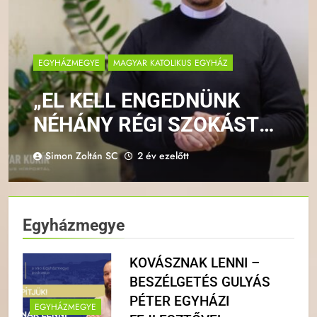
EGYHÁZMEGYE
MAGYAR KATOLIKUS EGYHÁZ
„EL KELL ENGEDNÜNK
NÉHÁNY RÉGI SZOKÁST
AHHOZ, HOGY MOST
Simon Zoltán SC
2 év ezelőtt
KEGYELMEKET KAPJUNK”
– INTERJÚ BALOGH
LÁSZLÓ ATYÁVAL A
Egyházmegye
MISSZIÓS PLÉBÁNIÁKRÓL
KOVÁSZNAK LENNI –
BESZÉLGETÉS GULYÁS
PÉTER EGYHÁZI
EGYHÁZMEGYE