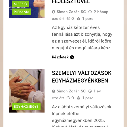
FEJLESZTŐVEL
MISSZIÓ
Simon Zoltán SC
9 hónap
PLÉBÁNIA
ezelőtt
0
1 perc
Az Egyház kétezer éves
fennállása azt bizonyítja, hogy
ez a szervezet él, időről időre
megújul és megújulásra kész.
Részletek
SZEMÉLYI VÁLTOZÁSOK
EGYHÁZMEGYÉNKBEN
Simon Zoltán SC
1 év
ezelőtt
0
1 perc
Az alábbi személyi változások
EGYHÁZMEGYE
lépnek életbe
egyházmegyénkben 2025.