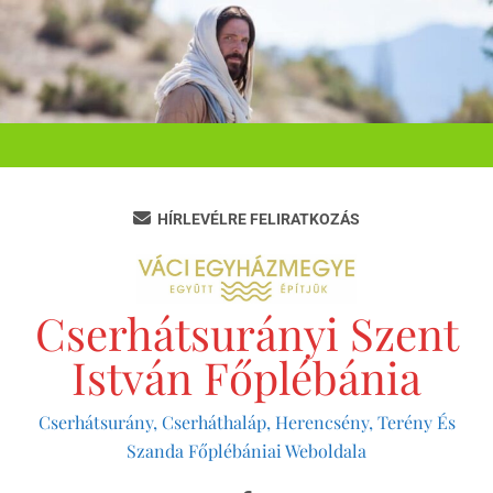
Ugrás
a
tartalomra
HÍRLEVÉLRE FELIRATKOZÁS
Cserhátsurányi Szent
István Főplébánia
Cserhátsurány, Cserháthaláp, Herencsény, Terény És
Szanda Főplébániai Weboldala