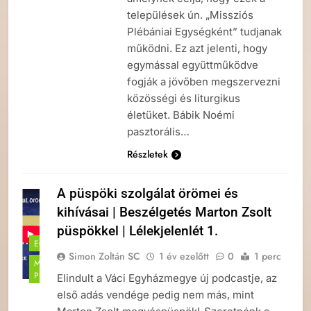
települések ún. „Missziós
Plébániai Egységként” tudjanak
működni. Ez azt jelenti, hogy
egymással együttműködve
fogják a jövőben megszervezni
közösségi és liturgikus
életüket. Bábik Noémi
pasztorális…
Részletek
A püspöki szolgálat örömei és
kihívásai | Beszélgetés Marton Zsolt
püspökkel | Lélekjelenlét 1.
EGYHÁZMEGYE
Simon Zoltán SC
1 év ezelőtt
0
1 perc
MARTON ZSOLT
PÜSPÖK
Elindult a Váci Egyházmegye új podcastje, az
első adás vendége pedig nem más, mint