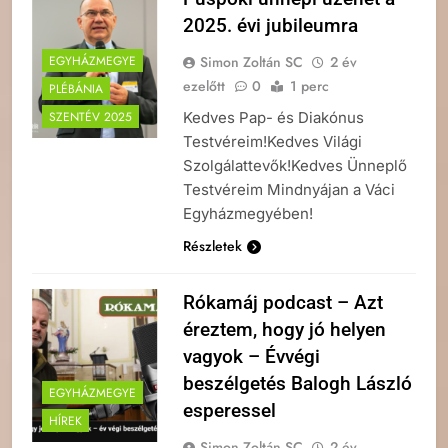
2025. évi jubileumra
Simon Zoltán SC
2 év
EGYHÁZMEGYE
ezelőtt
0
1 perc
PLÉBÁNIA
Kedves Pap- és Diakónus
SZENTÉV 2025
Testvéreim!Kedves Világi
Szolgálattevők!Kedves Ünneplő
Testvéreim Mindnyájan a Váci
Egyházmegyében!
Részletek
Rókamáj podcast – Azt
éreztem, hogy jó helyen
vagyok – Évvégi
beszélgetés Balogh László
EGYHÁZMEGYE
esperessel
HÍREK
Simon Zoltán SC
2 év