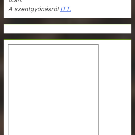
A szentgyónásról
ITT.