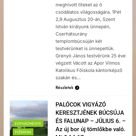
meghívott titeket az ő
csodálatos világosságára. 1Pét
2,9 Augusztus 20-án, Szent
István királyunk ünnepén,
Cserhátsurány
templombúcsúján két
testvérünket is ünnepeltük.
Grenyó János testvérünk 25 éve
végzett Vácott az Apor Vilmos
Katolikus Főiskola kántorképző
szakán és…
Részletek
PALÓCOK VIGYÁZÓ
KERESZTJÉNEK BÚCSÚJA
ÉS FALUNAP – JÚLIUS 6. –
EGYHÁZMEGYE
Az új bor új tömlőkbe való.
PLÉBÁNIA