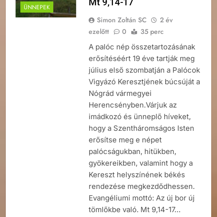
Mt 9,14-17
ÜNNEPEK
Simon Zoltán SC
2 év
ezelőtt
0
35 perc
A palóc nép összetartozásának
erősítéséért 19 éve tartják meg
július első szombatján a Palócok
Vigyázó Keresztjének búcsúját a
Nógrád vármegyei
Herencsényben.Várjuk az
imádkozó és ünneplő híveket,
hogy a Szentháromságos Isten
erősítse meg e népet
palócságukban, hitükben,
gyökereikben, valamint hogy a
Kereszt helyszínének békés
rendezése megkezdődhessen.
Evangéliumi mottó: Az új bor új
tömlőkbe való. Mt 9,14-17…