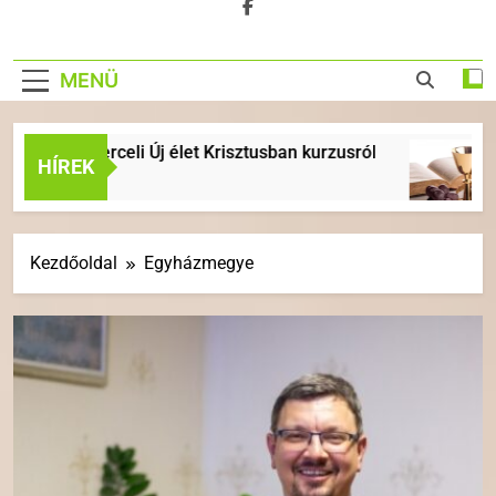
MENÜ
 a berceli Új élet Krisztusban kurzusról
ÉVKÖ
HÍREK
6 Nap 
Kezdőoldal
Egyházmegye