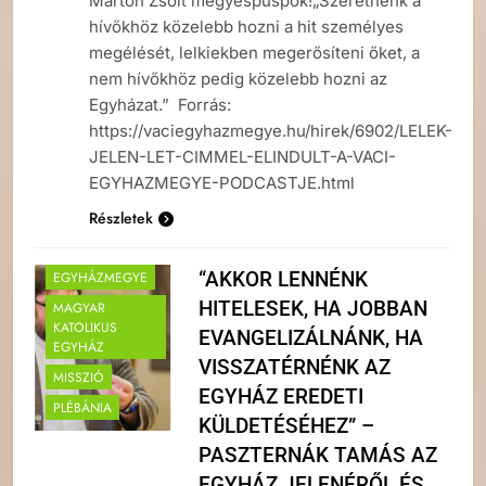
Marton Zsolt megyéspüspök!„Szeretnénk a
hívőkhöz közelebb hozni a hit személyes
megélését, lelkiekben megerősíteni őket, a
nem hívőkhöz pedig közelebb hozni az
Egyházat.”​ Forrás:
https://vaciegyhazmegye.hu/hirek/6902/LELEK-
JELEN-LET-CIMMEL-ELINDULT-A-VACI-
EGYHAZMEGYE-PODCASTJE.html
Részletek
“AKKOR LENNÉNK
EGYHÁZMEGYE
HITELESEK, HA JOBBAN
MAGYAR
KATOLIKUS
EVANGELIZÁLNÁNK, HA
EGYHÁZ
VISSZATÉRNÉNK AZ
MISSZIÓ
EGYHÁZ EREDETI
PLÉBÁNIA
KÜLDETÉSÉHEZ” –
PASZTERNÁK TAMÁS AZ
EGYHÁZ JELENÉRŐL ÉS