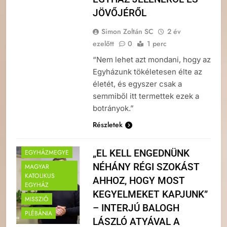
JÖVŐJÉRŐL
Simon Zoltán SC
2 év
ezelőtt
0
1 perc
“Nem lehet azt mondani, hogy az
Egyházunk tökéletesen élte az
életét, és egyszer csak a
semmiből itt termettek ezek a
botrányok.”
Részletek
„EL KELL ENGEDNÜNK
EGYHÁZMEGYE
NÉHÁNY RÉGI SZOKÁST
MAGYAR
KATOLIKUS
AHHOZ, HOGY MOST
EGYHÁZ
KEGYELMEKET KAPJUNK”
MISSZIÓ
– INTERJÚ BALOGH
PLÉBÁNIA
LÁSZLÓ ATYÁVAL A