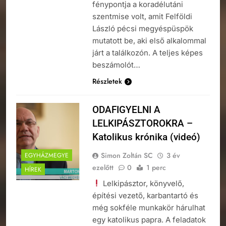
fénypontja a koradélutáni
szentmise volt, amit Felföldi
László pécsi megyéspüspök
mutatott be, aki első alkalommal
járt a találkozón. A teljes képes
beszámolót…
Részletek
ODAFIGYELNI A
LELKIPÁSZTOROKRA –
Katolikus krónika (videó)
Simon Zoltán SC
3 év
EGYHÁZMEGYE
ezelőtt
0
1 perc
HÍREK
Lelkipásztor, könyvelő,
építési vezető, karbantartó és
még sokféle munkakör hárulhat
egy katolikus papra. A feladatok