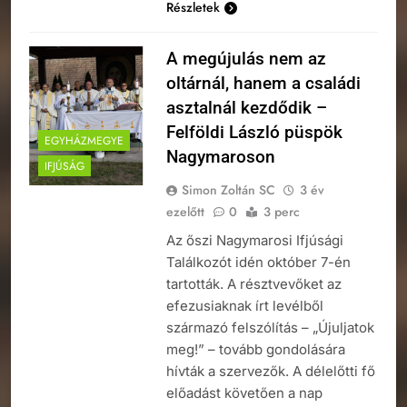
Részletek
A megújulás nem az
oltárnál, hanem a családi
asztalnál kezdődik –
Felföldi László püspök
EGYHÁZMEGYE
Nagymaroson
IFJÚSÁG
Simon Zoltán SC
3 év
ezelőtt
0
3 perc
Az őszi Nagymarosi Ifjúsági
Találkozót idén október 7-én
tartották. A résztvevőket az
efezusiaknak írt levélből
származó felszólítás – „Újuljatok
meg!” – tovább gondolására
hívták a szervezők. A délelőtti fő
előadást követően a nap