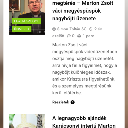
megtérés – Marton Zsolt
váci megyéspüspök
nagyböjti üzenete
EGYHÁZMEGYE
Simon Zoltán SC
2 év
ÜNNEPEK
ezelőtt
0
1 perc
Marton Zsolt váci
megyéspüspök videóüzenetben
osztja meg nagyböjti üzenetét:
arra hívja fel a figyelmet, hogy a
nagyböjt különleges időszak,
amikor Krisztusra figyelhetünk,
és a személyes megtérésünk
kerül előtérbe.
Részletek
A legnagyobb ajándék –
Karácsonyi interjú Marton