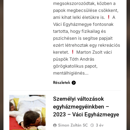
megsokszorozódtak, közben a
papok megbecsülése csökkent,
ami kihat lelki életükre is.
A
Váci Egyházmegye fontosnak
tartotta, hogy fizikailag és
pszichésen is segítse papjait
ezért létrehoztak egy rekreációs
keretet.
Marton Zsolt váci
püspök Tóth András
görögkatolikus papot,
mentálhigiénés…
Részletek
Személyi változások
egyházmegyéinkben –
2023 – Váci Egyházmegye
Simon Zoltán SC
3 év