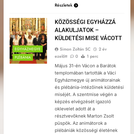
Részletek
KÖZÖSSÉGI EGYHÁZZÁ
ALAKULJATOK –
KÜLDETÉSI MISE VÁCOTT
Simon Zoltán SC
2 év
EGYHÁZMEGYE
ezelőtt
0
1 perc
PLÉBÁNIA
Május 31-én Vácon a Barátok
templomában tartották a Váci
Egyházmegye új animátorainak
és plébánia-intézőinek küldetési
miséjét. A szentmise végén a
képzés elvégzését igazoló
oklevelet adott át a
résztvevőknek Marton Zsolt
püspök. Az animátorok a
plébániák közösségi életének