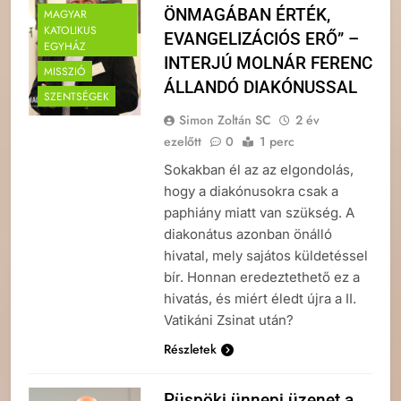
ÖNMAGÁBAN ÉRTÉK,
MAGYAR
KATOLIKUS
EVANGELIZÁCIÓS ERŐ” –
EGYHÁZ
INTERJÚ MOLNÁR FERENC
MISSZIÓ
ÁLLANDÓ DIAKÓNUSSAL
SZENTSÉGEK
Simon Zoltán SC
2 év
ezelőtt
0
1 perc
Sokakban él az az elgondolás,
hogy a diakónusokra csak a
paphiány miatt van szükség. A
diakonátus azonban önálló
hivatal, mely sajátos küldetéssel
bír. Honnan eredeztethető ez a
hivatás, és miért éledt újra a II.
Vatikáni Zsinat után?
Részletek
Püspöki ünnepi üzenet a