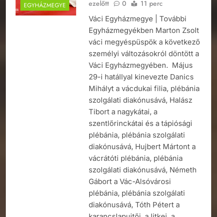
ezelőtt
0
11 perc
EGYHÁZMEGYE
Váci Egyházmegye | További
Egyházmegyékben Marton Zsolt
váci megyéspüspök a következő
személyi változásokról döntött a
Váci Egyházmegyében. Május
29-i hatállyal kinevezte Danics
Mihályt a vácdukai filia, plébánia
szolgálati diakónusává, Halász
Tibort a nagykátai, a
szentlőrinckátai és a tápiósági
plébánia, plébánia szolgálati
diakónusává, Hujbert Mártont a
vácrátóti plébánia, plébánia
szolgálati diakónusává, Németh
Gábort a Vác-Alsóvárosi
plébánia, plébánia szolgálati
diakónusává, Tóth Pétert a
karancslapujtői, a litkei, a