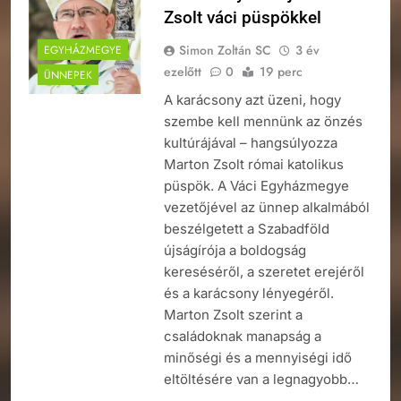
Zsolt váci püspökkel
Simon Zoltán SC
3 év
EGYHÁZMEGYE
ezelőtt
0
19 perc
ÜNNEPEK
A karácsony azt üzeni, hogy
szembe kell mennünk az önzés
kultúrájával – hangsúlyozza
Marton Zsolt római katolikus
püspök. A Váci Egyházmegye
vezetőjével az ünnep alkalmából
beszélgetett a Szabadföld
újságírója a boldogság
kereséséről, a szeretet erejéről
és a karácsony lényegéről.
Marton Zsolt szerint a
családoknak manapság a
minőségi és a mennyiségi idő
eltöltésére van a legnagyobb…