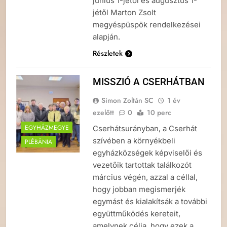
június 1-jétől és augusztus 1-
jétől Marton Zsolt
megyéspüspök rendelkezései
alapján.
Részletek
MISSZIÓ A CSERHÁTBAN
Simon Zoltán SC
1 év
ezelőtt
0
10 perc
EGYHÁZMEGYE
Cserhátsurányban, a Cserhát
szívében a környékbeli
PLÉBÁNIA
egyházközségek képviselői és
vezetőik tartottak találkozót
március végén, azzal a céllal,
hogy jobban megismerjék
egymást és kialakítsák a további
együttműködés kereteit,
amelynek célja, hogy ezek a