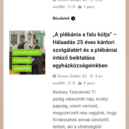
ezelőtt
0
1 perc
Részletek
„A plébánia a falu kútja” –
Hálaadás 25 éves kántori
szolgálatért és a plébániai
EGYHÁZMEGYE
intéző beiktatása
PLÉBÁNIA
egyházközségeinkben
ÜNNEPEK
Simon Zoltán SC
2 év
ezelőtt
0
9 perc
Kedves Testvérek! Ti
pedig választott nép, királyi
papság, szent nemzet,
megszerzett nép vagytok, hogy
hirdessétek annak üdvözítő
tetteit, aki a sötétségből