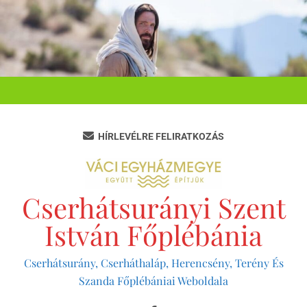
Ugrás
a
tartalomra
HÍRLEVÉLRE FELIRATKOZÁS
Cserhátsurányi Szent
István Főplébánia
Cserhátsurány, Cserháthaláp, Herencsény, Terény És
Szanda Főplébániai Weboldala