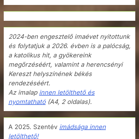
2024-ben engesztelő imaévet nyitottunk
és folytatjuk a 2026. évben is a palócság,
a katolikus hit, a gyökereink
megőrzéséért, valamint a herencsényi
Kereszt helyszínének békés
rendezéséért.
Az imalap
innen letölthető és
nyomtatható
(A4, 2 oldalas).
A 2025. Szentév
imádsága innen
letölthető!