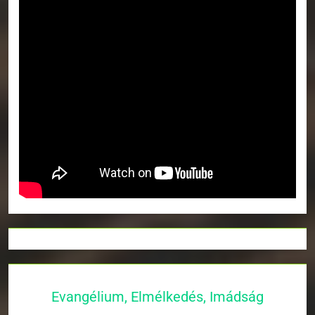
Evangélium, Elmélkedés, Imádság