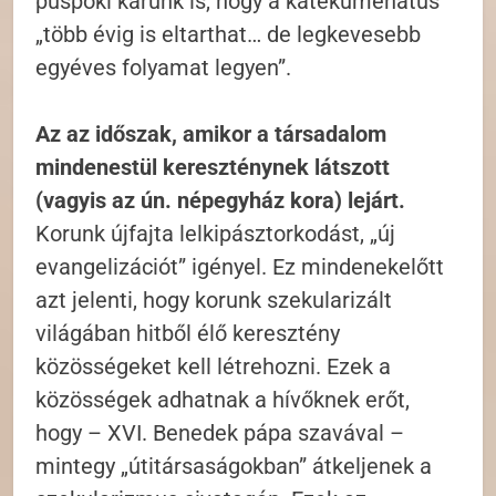
püspöki karunk is, hogy a katekumenátus
„több évig is eltarthat… de legkevesebb
egyéves folyamat legyen”.
Az az időszak, amikor a társadalom
mindenestül kereszténynek látszott
(vagyis az ún. népegyház kora) lejárt.
Korunk újfajta lelkipásztorkodást, „új
evangelizációt” igényel. Ez mindenekelőtt
azt jelenti, hogy korunk szekularizált
világában hitből élő keresztény
közösségeket kell létrehozni. Ezek a
közösségek adhatnak a hívőknek erőt,
hogy – XVI. Benedek pápa szavával –
mintegy „útitársaságokban” átkeljenek a