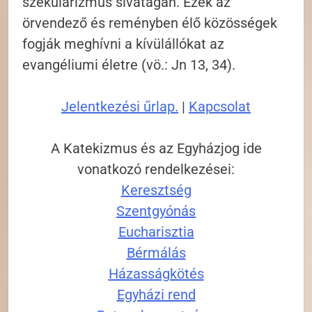
szekularizmus sivatagán. Ezek az
örvendező és reményben élő közösségek
fogják meghívni a kívülállókat az
evangéliumi életre (vö.: Jn 13, 34).
Jelentkezési űrlap.
|
Kapcsolat
A Katekizmus és az Egyházjog ide
vonatkozó rendelkezései:
Keresztség
Szentgyónás
Eucharisztia
Bérmálás
Házasságkötés
Egyházi rend