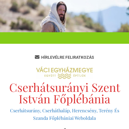
Ugrás
a
tartalomra
HÍRLEVÉLRE FELIRATKOZÁS
Cserhátsurányi Szent
István Főplébánia
Cserhátsurány, Cserháthaláp, Herencsény, Terény És
Szanda Főplébániai Weboldala