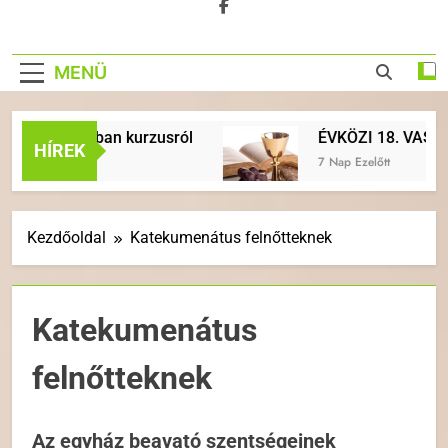
MENÜ
isztusban kurzusról
ÉVKÖZI 18. VASÁRNAP | A é
HÍREK
7 Nap Ezelőtt
Kezdőoldal
Katekumenátus felnőtteknek
Katekumenátus
felnőtteknek
Az egyház beavató szentségeinek