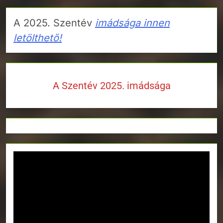
A 2025. Szentév
imádsága innen
letölthető!
A Szentév 2025. imádsága