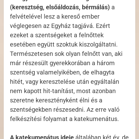
(keresztség, elsőáldozás, bérmálás)
a
felvételével lesz a kereső ember
véglegesen az Egyház tagjává. Ezért
ezeket a szentségeket a felnőttek
esetében együtt szoktuk kiszolgáltatni.
Természetesen sok olyan felnőtt van, aki
már részesült gyerekkorában a három
szentség valamelyikében, de elhagyta
hitét, vagy keresztelése után egyáltalán
nem kapott hit-tanítást, most azonban
szeretne keresztényként élni és a
szentségekben részesedni. Az erre való
felkészítési folyamat a katekumenátus.
A katekumenátus ideje
általában két év, de