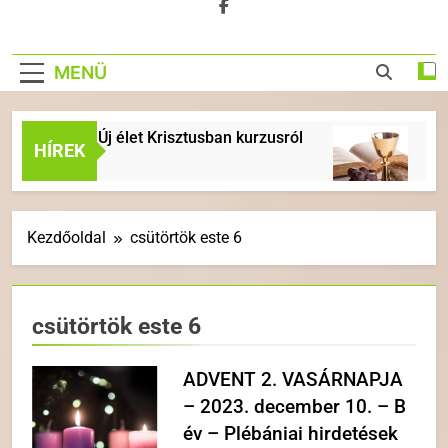
MENÜ
rceli Új élet Krisztusban kurzusról
ÉVKÖZI 18
HÍREK
1 Hét Ezelőtt
Kezdőoldal
csütörtök este 6
csütörtök este 6
ADVENT 2. VASÁRNAPJA
– 2023. december 10. – B
év – Plébániai hirdetések