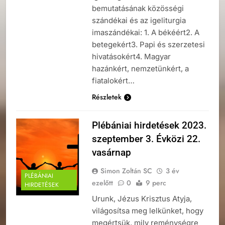
bemutatásának közösségi
szándékai és az igeliturgia
imaszándékai: 1. A békéért2. A
betegekért3. Papi és szerzetesi
hivatásokért4. Magyar
hazánkért, nemzetünkért, a
fiatalokért…
Részletek
Plébániai hirdetések 2023.
szeptember 3. Évközi 22.
vasárnap
Simon Zoltán SC
3 év
PLÉBÁNIAI
ezelőtt
0
9 perc
HIRDETÉSEK
Urunk, Jézus Krisztus Atyja,
világosítsa meg lelkünket, hogy
megértsük, mily reménységre