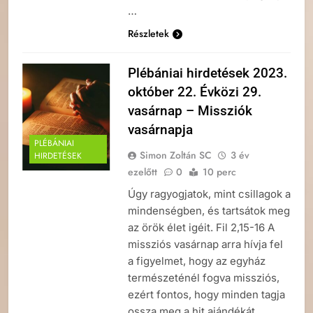
…
Részletek
Plébániai hirdetések 2023.
október 22. Évközi 29.
vasárnap – Missziók
vasárnapja
PLÉBÁNIAI
Simon Zoltán SC
3 év
HIRDETÉSEK
ezelőtt
0
10 perc
Úgy ragyogjatok, mint csillagok a
mindenségben, és tartsátok meg
az örök élet igéit. Fil 2,15-16 A
missziós vasárnap arra hívja fel
a figyelmet, hogy az egyház
természeténél fogva missziós,
ezért fontos, hogy minden tagja
ossza meg a hit ajándékát