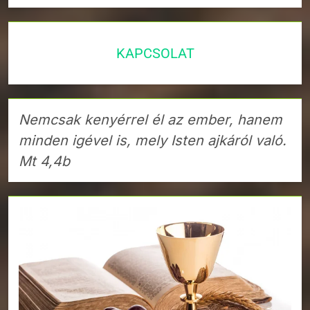
KAPCSOLAT
Nemcsak kenyérrel él az ember, hanem
minden igével is, mely Isten ajkáról való.
Mt 4,4b