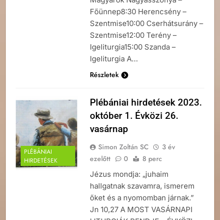
Főünnep8:30 Herencsény –
Szentmise10:00 Cserhátsurány –
Szentmise12:00 Terény –
Igeliturgia15:00 Szanda –
Igeliturgia A…
Részletek
Plébániai hirdetések 2023.
október 1. Évközi 26.
vasárnap
Simon Zoltán SC
3 év
PLÉBÁNIAI
ezelőtt
0
8 perc
HIRDETÉSEK
Jézus mondja: „juhaim
hallgatnak szavamra, ismerem
őket és a nyomomban járnak.”
Jn 10,27 A MOST VASÁRNAPI