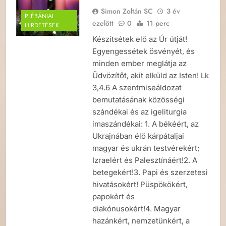
Simon Zoltán SC
3 év
PLÉBÁNIAI
ezelőtt
0
11 perc
HIRDETÉSEK
Készítsétek elő az Úr útját!
Egyengessétek ösvényét, és
minden ember meglátja az
Üdvözítőt, akit elküld az Isten! Lk
3,4.6 A szentmiseáldozat
bemutatásának közösségi
szándékai és az igeliturgia
imaszándékai: 1. A békéért, az
Ukrajnában élő kárpátaljai
magyar és ukrán testvérekért;
Izraelért és Palesztínáért!2. A
betegekért!3. Papi és szerzetesi
hivatásokért! Püspökökért,
papokért és
diakónusokért!4. Magyar
hazánkért, nemzetünkért, a