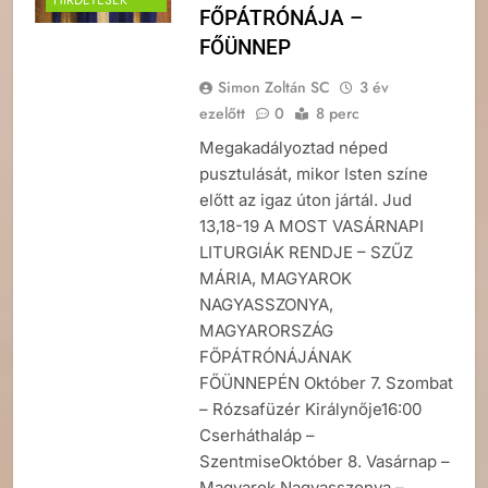
HIRDETÉSEK
FŐPÁTRÓNÁJA –
FŐÜNNEP
Simon Zoltán SC
3 év
ezelőtt
0
8 perc
Megakadályoztad néped
pusztulását, mikor Isten színe
előtt az igaz úton jártál. Jud
13,18-19 A MOST VASÁRNAPI
LITURGIÁK RENDJE – SZŰZ
MÁRIA, MAGYAROK
NAGYASSZONYA,
MAGYARORSZÁG
FŐPÁTRÓNÁJÁNAK
FŐÜNNEPÉN Október 7. Szombat
– Rózsafüzér Királynője16:00
Cserháthaláp –
SzentmiseOktóber 8. Vasárnap –
Magyarok Nagyasszonya –