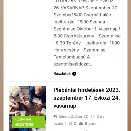
LITURGIÁK RENDJE – ÉVKÖZI
26. VASÁRNAP Szeptember 30.
Szombat16:00 Cserháthaláp –
Igeliturgia ! 16:00 Szanda –
Szentmise Október 1. Vasárnap !
8:30 Cserhátsurány – Szentmise
! 8:30 Terény – Igeliturgia ! 11:00
Herencsény – Szentmise –
Templombúcsú A
szentmiseáldozat…
Részletek
Plébániai hirdetések 2023.
szeptember 17. Évközi 24.
vasárnap
Simon Zoltán SC
3 év
PLÉBÁNIAI
ezelőtt
0
8 perc
HIRDETÉSEK