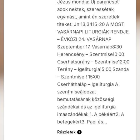
Jézus mondja: Új parancsot
adok nektek, szeressétek
egymást, amint én szeretlek
titeket. Jn 13,3415-20 A MOST
VASÁRNAPI LITURGIÁK RENDJE
– ÉVKÖZI 24. VASÁRNAP
Szeptember 17. Vasárnap8:30
Herencsény – Szentmise10:00
Cserhátsurány – Szentmise12:00
Terény – Igeliturgia15:00 Szanda
– Szentmise ! 15:00
Cserháthaláp – Igeliturgia A
szentmiseáldozat
bemutatásának közösségi
szándékai és az igeliturgia
imaszándékai: 1. A békéért2. A
betegekért3. Papi és…
Részletek