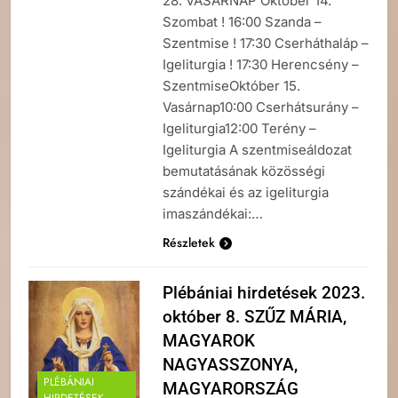
28. VASÁRNAP Október 14.
Szombat ! 16:00 Szanda –
Szentmise ! 17:30 Cserháthaláp –
Igeliturgia ! 17:30 Herencsény –
SzentmiseOktóber 15.
Vasárnap10:00 Cserhátsurány –
Igeliturgia12:00 Terény –
Igeliturgia A szentmiseáldozat
bemutatásának közösségi
szándékai és az igeliturgia
imaszándékai:…
Részletek
Plébániai hirdetések 2023.
október 8. SZŰZ MÁRIA,
MAGYAROK
NAGYASSZONYA,
PLÉBÁNIAI
MAGYARORSZÁG