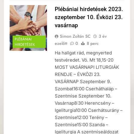
Plébániai hirdetések 2023.
szeptember 10. Évközi 23.
vasárnap
Simon Zoltán SC
3 év
PLÉBÁNIAI
ezelőtt
0
8 perc
HIRDETÉSEK
Ha hallgat rád, megnyerted
testvéredet. Vö. Mt 18,15-20
MOST VASÁRNAPI LITURGIÁK
RENDJE – ÉVKÖZI 23.
VASÁRNAP Szeptember 9.
Szombat16:00 Cserháthaláp –
Szentmise Szeptember 10.
Vasárnap8:30 Herencsény –
Igeliturgia10:00 Cserhátsurány –
Szentmise12:00 Terény –
Szentmise15:00 Szanda –
Igeliturgia A szentmiseáldozat