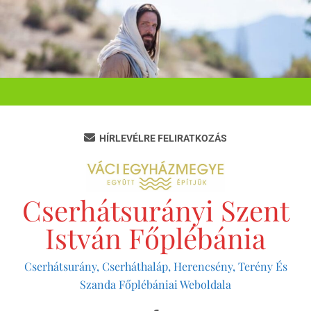
Ugrás
a
tartalomra
HÍRLEVÉLRE FELIRATKOZÁS
Cserhátsurányi Szent
István Főplébánia
Cserhátsurány, Cserháthaláp, Herencsény, Terény És
Szanda Főplébániai Weboldala