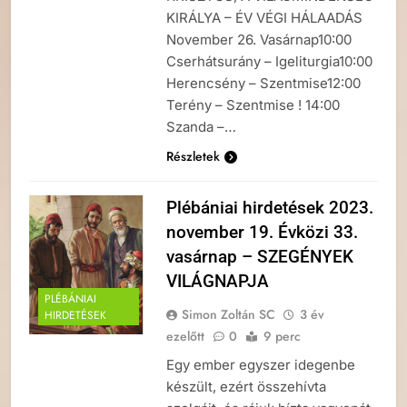
KIRÁLYA – ÉV VÉGI HÁLAADÁS
November 26. Vasárnap10:00
Cserhátsurány – Igeliturgia10:00
Herencsény – Szentmise12:00
Terény – Szentmise ! 14:00
Szanda –…
Részletek
Plébániai hirdetések 2023.
november 19. Évközi 33.
vasárnap – SZEGÉNYEK
VILÁGNAPJA
PLÉBÁNIAI
Simon Zoltán SC
3 év
HIRDETÉSEK
ezelőtt
0
9 perc
Egy ember egyszer idegenbe
készült, ezért összehívta