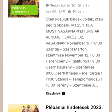
Simon Zoltán SC
3 év
PLÉBÁNIAI
ezelőtt
0
10 perc
HIRDETÉSEK
Öten közülük balgák voltak, öten
pedig okosak. Mt 25,1-13 A
MOST VASÁRNAPI LITURGIÁK
RENDJE – ÉVKÖZI 32.
VASÁRNAP November 11. ! 17:00
Szanda – Szent Márton
szentmise November 12. ! 8:00
Herencsény – Igeliturgia ! 9:00
Cserhátsurány – Szentmise !
9:00 Cserháthaláp – Igeliturgia !
11:00 Szanda – Templombúcsú !
15:00 Terény – Szentmise A…
Részletek
Plébániai hirdetések 2023.