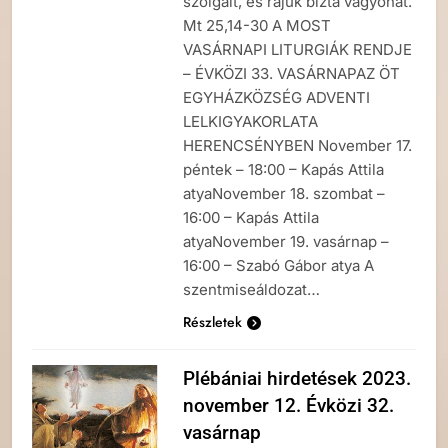
szolgáit, és rájuk bízta vagyonát.
Mt 25,14-30 A MOST
VASÁRNAPI LITURGIÁK RENDJE
– ÉVKÖZI 33. VASÁRNAPAZ ÖT
EGYHÁZKÖZSÉG ADVENTI
LELKIGYAKORLATA
HERENCSÉNYBEN November 17.
péntek – 18:00 – Kapás Attila
atyaNovember 18. szombat –
16:00 – Kapás Attila
atyaNovember 19. vasárnap –
16:00 – Szabó Gábor atya A
szentmiseáldozat…
Részletek
Plébániai hirdetések 2023.
november 12. Évközi 32.
vasárnap