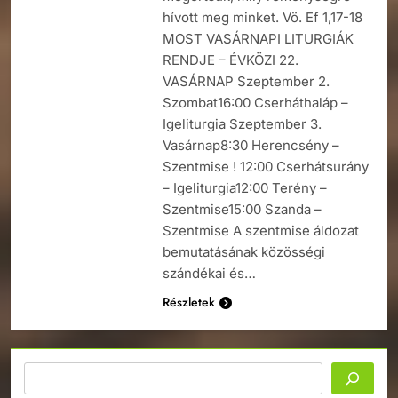
hívott meg minket. Vö. Ef 1,17-18
MOST VASÁRNAPI LITURGIÁK
RENDJE – ÉVKÖZI 22.
VASÁRNAP Szeptember 2.
Szombat16:00 Cserháthaláp –
Igeliturgia Szeptember 3.
Vasárnap8:30 Herencsény –
Szentmise ! 12:00 Cserhátsurány
– Igeliturgia12:00 Terény –
Szentmise15:00 Szanda –
Szentmise A szentmise áldozat
bemutatásának közösségi
szándékai és…
Részletek
Keresés