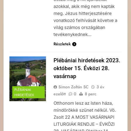
azokkal, akik még nem kapták
meg. Jézus hitterjesztésére
vonatkozó felhívását követve a
világ számos országában
tevékenykednek…
Részletek
Plébániai hirdetések 2023.
október 15. Évközi 28.
vasárnap
Simon Zoltán SC
3 év
PLÉBÁNIAI
ezelőtt
0
8 perc
HIRDETÉSEK
Otthonom lesz az Isten háza,
mindörökké szünet nélkül. Vö.
Zsolt 22 A MOST VASÁRNAPI
LITURGIÁK RENDJE – ÉVKÖZI