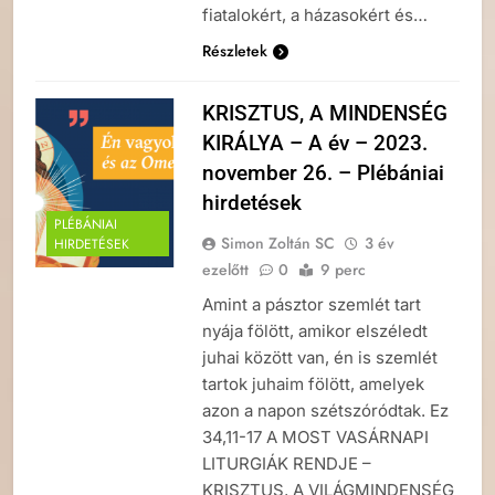
fiatalokért, a házasokért és…
Részletek
KRISZTUS, A MINDENSÉG
KIRÁLYA – A év – 2023.
november 26. – Plébániai
hirdetések
PLÉBÁNIAI
Simon Zoltán SC
3 év
HIRDETÉSEK
ezelőtt
0
9 perc
Amint a pásztor szemlét tart
nyája fölött, amikor elszéledt
juhai között van, én is szemlét
tartok juhaim fölött, amelyek
azon a napon szétszóródtak. Ez
34,11-17 A MOST VASÁRNAPI
LITURGIÁK RENDJE –
KRISZTUS, A VILÁGMINDENSÉG