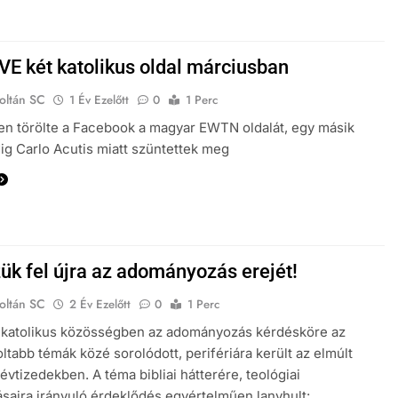
E két katolikus oldal márciusban
oltán SC
1 Év Ezelőtt
0
1 Perc
n törölte a Facebook a magyar EWTN oldalát, egy másik
dig Carlo Acutis miatt szüntettek meg
ük fel újra az adományozás erejét!
oltán SC
2 Év Ezelőtt
0
1 Perc
 katolikus közösségben az adományozás kérdésköre az
ltabb témák közé sorolódott, perifériára került az elmúlt
évtizedekben. A téma bibliai hátterére, teológiai
saira irányuló érdeklődés egyértelműen lanyhult: