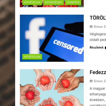
HITVÉDELEM
SZENTSÉGEK
ÜNNEPEK
TÖRÖLV
Simon Z
Véglegese
oldalt pe
Részletek
HITVÉDELEM
Fedezz
Simon Z
A magyar
elhanyago
években, 
vonatkozá