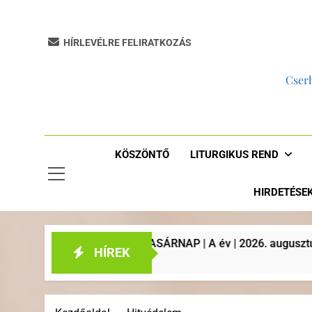
HÍRLEVÉLRE FELIRATKOZÁS
Cserh
KÖSZÖNTŐ
LITURGIKUS REND
HIRDETÉSE
VASÁRNAP | A év | 2026. augusztus 2. | Plébániai hirdetések, 
HÍREK