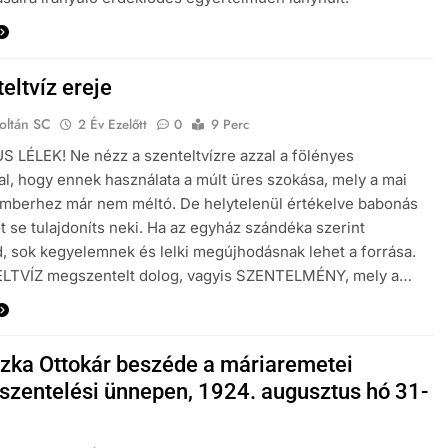
eltvíz ereje
oltán SC
2 Év Ezelőtt
0
9 Perc
 LÉLEK! Ne nézz a szenteltvízre azzal a fölényes
al, hogy ennek használata a múlt üres szokása, mely a mai
mberhez már nem méltó. De helytelenül értékelve babonás
t se tulajdoníts neki. Ha az egyház szándéka szerint
, sok kegyelemnek és lelki megújhodásnak lehet a forrása.
LTVÍZ megszentelt dolog, vagyis SZENTELMÉNY, mely a…
zka Ottokár beszéde a máriaremetei
szentelési ünnepen, 1924. augusztus hó 31-