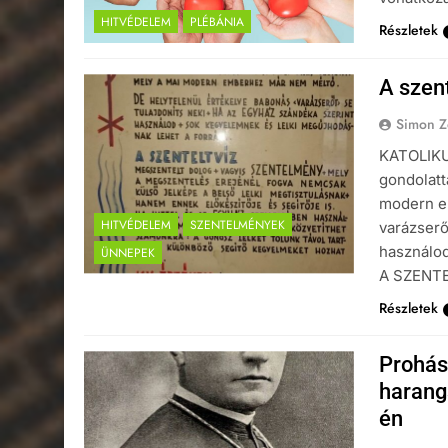
HITVÉDELEM
PLÉBÁNIA
Részletek
A szent
Simon Z
KATOLIKUS
gondolatt
modern e
HITVÉDELEM
SZENTELMÉNYEK
varázserő
használod
ÜNNEPEK
A SZENTE
Részletek
Prohás
harang
én