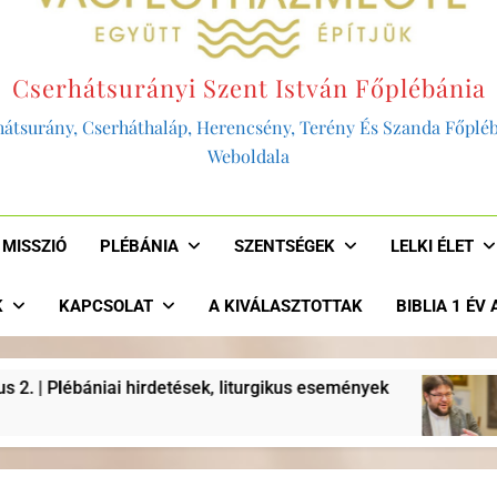
Cserhátsurányi Szent István Főplébánia
átsurány, Cserháthaláp, Herencsény, Terény És Szanda Főplé
Weboldala
MISSZIÓ
PLÉBÁNIA
SZENTSÉGEK
LELKI ÉLET
K
KAPCSOLAT
A KIVÁLASZTOTTAK
BIBLIA 1 ÉV
liturgikus események
“AKKOR LENNÉNK HITE
2 Év Ezelőtt