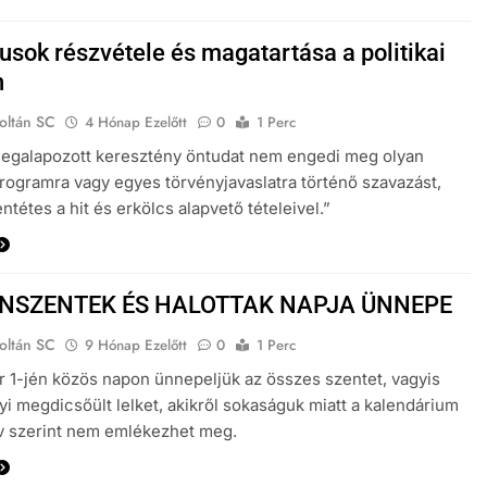
usok részvétele és magatartása a politikai
n
oltán SC
4 Hónap Ezelőtt
0
1 Perc
megalapozott keresztény öntudat nem engedi meg olyan
 programra vagy egyes törvényjavaslatra történő szavazást,
ntétes a hit és erkölcs alapvető tételeivel.”
NSZENTEK ÉS HALOTTAK NAPJA ÜNNEPE
oltán SC
9 Hónap Ezelőtt
0
1 Perc
1-jén közös napon ünnepeljük az összes szentet, vagyis
i megdicsőült lelket, akikről sokaságuk miatt a kalendárium
v szerint nem emlékezhet meg.