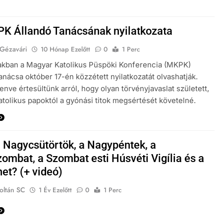
K Állandó Tanácsának nyilatkozata
 Gézavári
10 Hónap Ezelőtt
0
1 Perc
akban a Magyar Katolikus Püspöki Konferencia (MKPK)
anácsa október 17-én közzétett nyilatkozatát olvashatják.
ve értesültünk arról, hogy olyan törvényjavaslat született,
atolikus papoktól a gyónási titok megsértését követelné.
a Nagycsütörtök, a Nagypéntek, a
ombat, a Szombat esti Húsvéti Vigília és a
et? (+ videó)
oltán SC
1 Év Ezelőtt
0
1 Perc