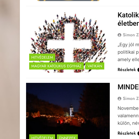
Katolik
életbe
Simon Z
„Egy jól 
politikai
HITVÉDELEM
amely elle
MAGYAR KATOLIKUS EGYHÁZ
VATIKÁN
Részletek
MINDE
Simon Z
November 
valamenny
külön, né
Részletek
HITVÉDELEM
ÜNNEPEK