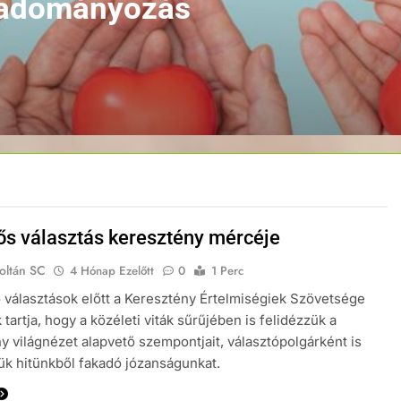
z adományozás
lős választás keresztény mércéje
oltán SC
4 Hónap Ezelőtt
0
1 Perc
 választások előtt a Keresztény Értelmiségiek Szövetsége
tartja, hogy a közéleti viták sűrűjében is felidézzük a
y világnézet alapvető szempontjait, választópolgárként is
k hitünkből fakadó józanságunkat.