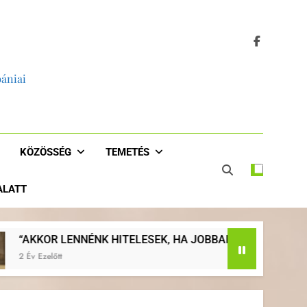
bániai
KÖZÖSSÉG
TEMETÉS
 ALATT
LESEK, HA JOBBAN EVANGELIZÁLNÁNK, HA VISSZATÉRNÉNK