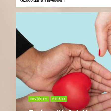
Kezdőoldal
Hitvédelem
HITVÉDELEM
PLÉBÁNIA