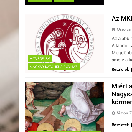
Az MKP
Orsolya
Az alábbi
Állandó T
Megdöbben
HITVÉDELEM
amely a k
MAGYAR KATOLIKUS EGYHÁZ
Részletek
Miért 
Nagysz
körmen
Simon Z
Részletek