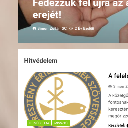
Fedezzük fel újra a
erejét!
Simon Zoltán SC
2 Év Ezelőtt
Hitvédelem
A fele
Simon Z
A közelgő
fontosnak 
keresztén
megőrizzü
HITVÉDELEM
MISSZIÓ
Részletek