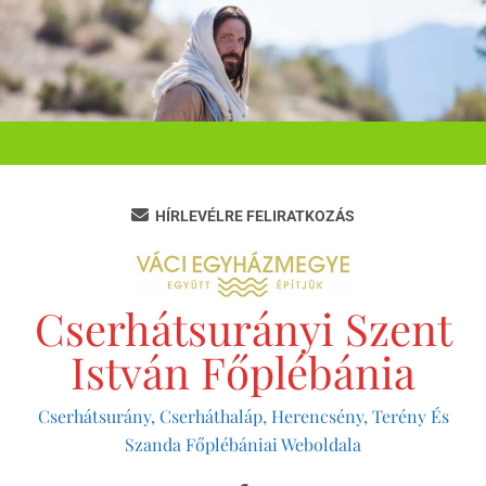
Ugrás
a
tartalomra
HÍRLEVÉLRE FELIRATKOZÁS
Cserhátsurányi Szent
István Főplébánia
Cserhátsurány, Cserháthaláp, Herencsény, Terény És
Szanda Főplébániai Weboldala