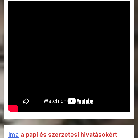
Ima
a papi és szerzetesi hivatásokért