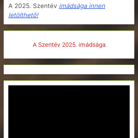
A 2025. Szentév
imádsága innen
letölthető!
A Szentév 2025. imádsága