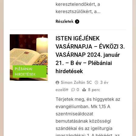
keresztelendőkért, a
keresztszülőkért, a…
Részletek
ISTEN IGÉJÉNEK
VASÁRNAPJA – ÉVKÖZI 3.
VASÁRNAP 2024. január
21. – B év – Plébániai
PLÉBÁNIAI
hirdetések
HIRDETÉSEK
Simon Zoltán SC
3 év
ezelőtt
0
8 perc
Térjetek meg, és higgyetek az
evangéliumban. Mk 1,15 A
szentmiseáldozat
bemutatásának közösségi
szándékai és az igeliturgia
imaszándékai: 1. A békéért, az