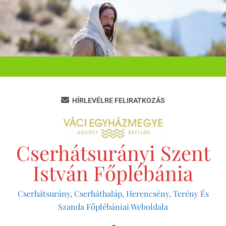
Ugrás
a
tartalomra
HÍRLEVÉLRE FELIRATKOZÁS
Cserhátsurányi Szent
István Főplébánia
Cserhátsurány, Cserháthaláp, Herencsény, Terény És
Szanda Főplébániai Weboldala