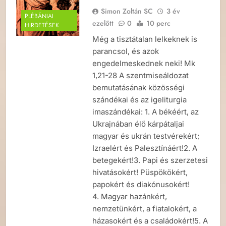
Simon Zoltán SC
3 év
PLÉBÁNIAI
ezelőtt
0
10 perc
HIRDETÉSEK
Még a tisztátalan lelkeknek is
parancsol, és azok
engedelmeskednek neki! Mk
1,21-28 A szentmiseáldozat
bemutatásának közösségi
szándékai és az igeliturgia
imaszándékai: 1. A békéért, az
Ukrajnában élő kárpátaljai
magyar és ukrán testvérekért;
Izraelért és Palesztínáért!2. A
betegekért!3. Papi és szerzetesi
hivatásokért! Püspökökért,
papokért és diakónusokért!
4. Magyar hazánkért,
nemzetünkért, a fiatalokért, a
házasokért és a családokért!5. A