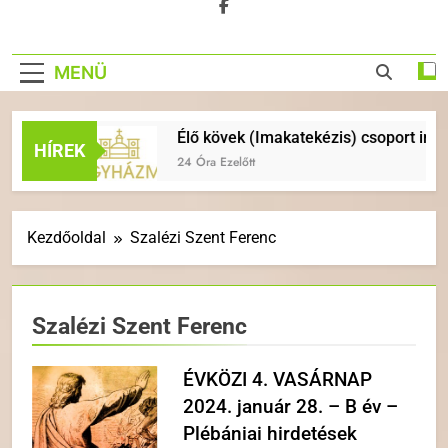
MENÜ
k
Élő kövek (Imakatekézis) csoport indul
HÍREK
24 Óra Ezelőtt
Kezdőoldal
Szalézi Szent Ferenc
Szalézi Szent Ferenc
ÉVKÖZI 4. VASÁRNAP
2024. január 28. – B év –
Plébániai hirdetések