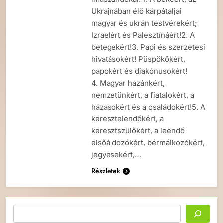
Ukrajnában élő kárpátaljai
magyar és ukrán testvérekért;
Izraelért és Palesztínáért!2. A
betegekért!3. Papi és szerzetesi
hivatásokért! Püspökökért,
papokért és diakónusokért!
4. Magyar hazánkért,
nemzetünkért, a fiatalokért, a
házasokért és a családokért!5. A
keresztelendőkért, a
keresztszülőkért, a leendő
elsőáldozókért, bérmálkozókért,
jegyesekért,…
Részletek
Keresés