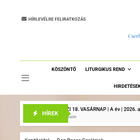
HÍRLEVÉLRE FELIRATKOZÁS
Cserh
KÖSZÖNTŐ
LITURGIKUS REND
HIRDETÉSE
ÉVKÖZI 18. VASÁRNAP | A év | 2026. augusztus 2. | Plébánia
HÍREK
5 Nap Ezelőtt