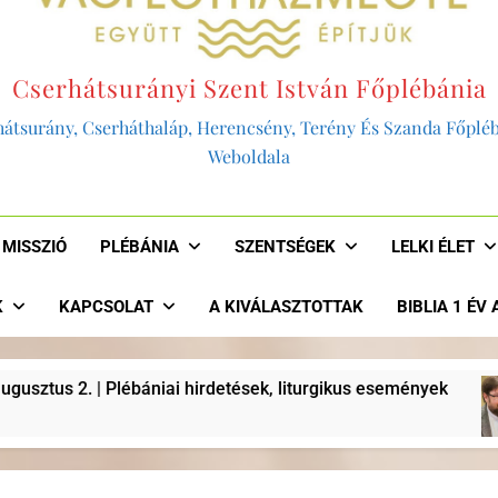
Cserhátsurányi Szent István Főplébánia
átsurány, Cserháthaláp, Herencsény, Terény És Szanda Főplé
Weboldala
MISSZIÓ
PLÉBÁNIA
SZENTSÉGEK
LELKI ÉLET
K
KAPCSOLAT
A KIVÁLASZTOTTAK
BIBLIA 1 ÉV
i hirdetések, liturgikus események
“AKKOR L
2 Év Ezelőtt