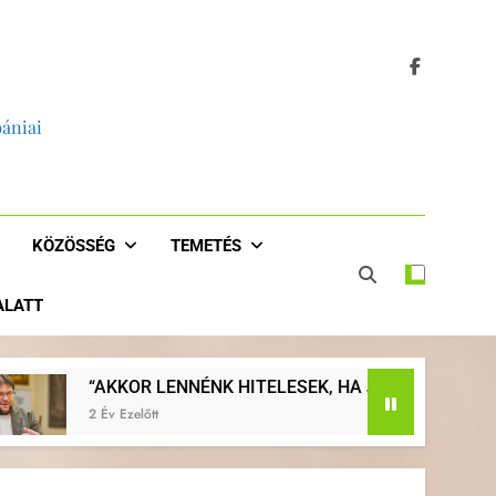
bániai
KÖZÖSSÉG
TEMETÉS
 ALATT
ENNÉNK HITELESEK, HA JOBBAN EVANGELIZÁLNÁNK, HA V