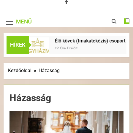
MENÜ
Élő kövek (Imakatekézis) csoport indul
HÍREK
19 Óra Ezelőtt
Kezdőoldal
Házasság
Házasság