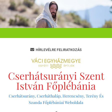
Ugrás
a
tartalomra
HÍRLEVÉLRE FELIRATKOZÁS
Cserhátsurányi Szent
István Főplébánia
Cserhátsurány, Cserháthaláp, Herencsény, Terény És
Szanda Főplébániai Weboldala