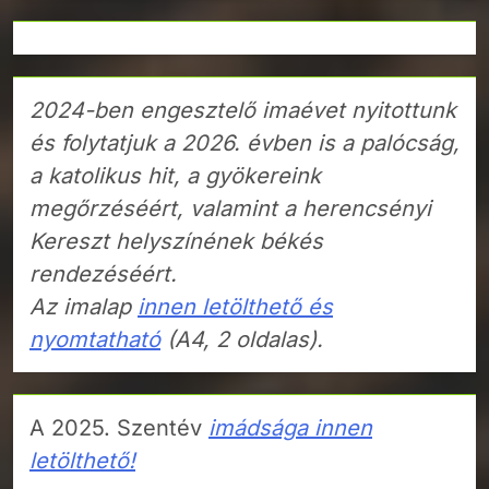
2024-ben engesztelő imaévet nyitottunk
és folytatjuk a 2026. évben is a palócság,
a katolikus hit, a gyökereink
megőrzéséért, valamint a herencsényi
Kereszt helyszínének békés
rendezéséért.
Az imalap
innen letölthető és
nyomtatható
(A4, 2 oldalas).
A 2025. Szentév
imádsága innen
letölthető!