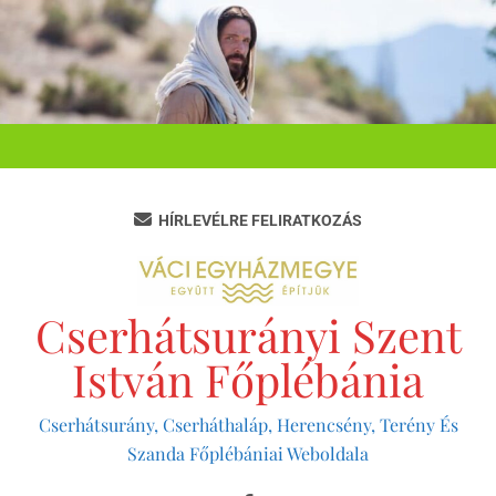
Ugrás
a
tartalomra
HÍRLEVÉLRE FELIRATKOZÁS
Cserhátsurányi Szent
István Főplébánia
Cserhátsurány, Cserháthaláp, Herencsény, Terény És
Szanda Főplébániai Weboldala