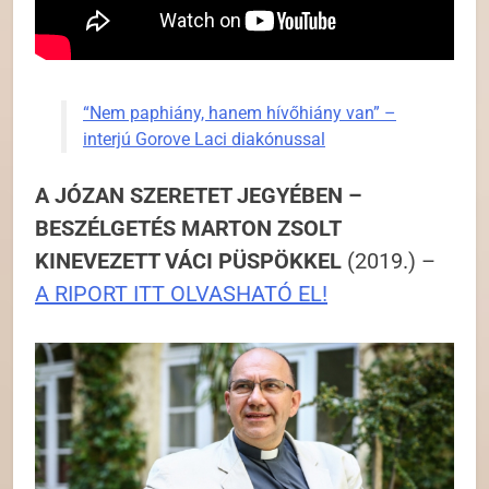
“Nem paphiány, hanem hívőhiány van” –
interjú Gorove Laci diakónussal
A JÓZAN SZERETET JEGYÉBEN –
BESZÉLGETÉS MARTON ZSOLT
KINEVEZETT VÁCI PÜSPÖKKEL
(2019.) –
A RIPORT ITT OLVASHATÓ EL!