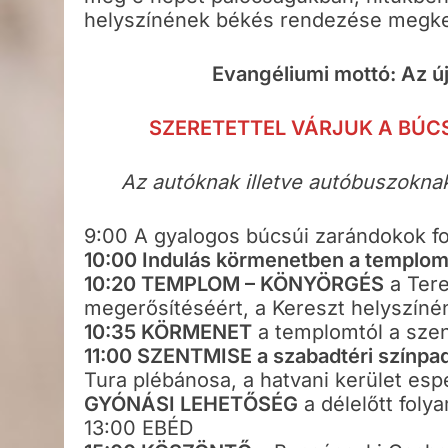
helyszínének békés rendezése megk
Evangéliumi mottó: Az új
SZERETETTEL VÁRJUK A BÚC
Az autóknak illetve autóbuszoknak
9:00 A gyalogos búcsúi zarándokok f
10:00 Indulás körmenetben a templo
10:20 TEMPLOM – KÖNYÖRGÉS
a Tere
megerősítéséért, a Kereszt helyszín
10:35 KÖRMENET
a templomtól a szen
11:00 SZENTMISE a szabadtéri színpa
Tura plébánosa, a hatvani kerület es
GYÓNÁSI LEHETŐSÉG
a délelőtt folya
13:00 EBÉD