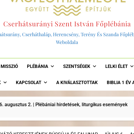
Cserhátsurányi Szent István Főplébánia
átsurány, Cserháthaláp, Herencsény, Terény És Szanda Főplé
Weboldala
MISSZIÓ
PLÉBÁNIA
SZENTSÉGEK
LELKI ÉLET
K
KAPCSOLAT
A KIVÁLASZTOTTAK
BIBLIA 1 ÉV
irdetések, liturgikus események
“AKKOR LEN
2 Év Ezelőtt