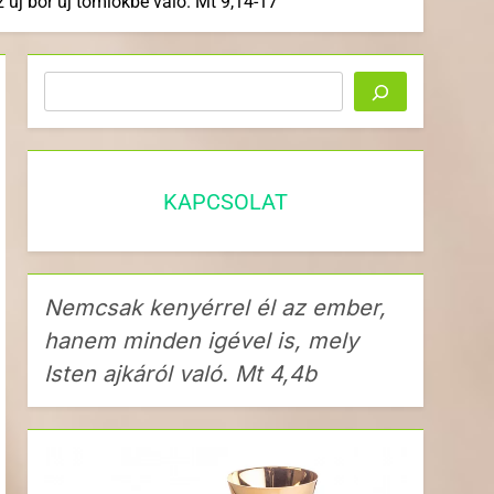
bor új tömlőkbe való. Mt 9,14-17
Keresés
KAPCSOLAT
Nemcsak kenyérrel él az ember,
hanem minden igével is, mely
Isten ajkáról való. Mt 4,4b