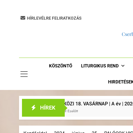
HÍRLEVÉLRE FELIRATKOZÁS
Cserh
KÖSZÖNTŐ
LITURGIKUS REND
HIRDETÉSE
ÉVKÖZI 18. VASÁRNAP | A év | 2026. augusztus 2. | Plébániai h
HÍREK
1 Hét Ezelőtt