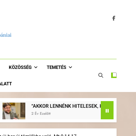
bániai
KÖZÖSSÉG
TEMETÉS
 ALATT
NÉNK HITELESEK, HA JOBBAN EVANGELIZÁLNÁNK, HA VISS