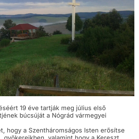
séért 19 éve tartják meg július első
tjének búcsúját a Nógrád vármegyei
t, hogy a Szentháromságos Isten erősítse
 gyökereikben, valamint hogy a Kereszt