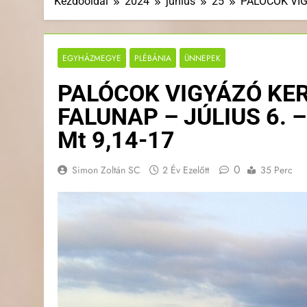
Kezdőoldal
2024
június
25
PALÓCOK VIGY
EGYHÁZMEGYE
PLÉBÁNIA
ÜNNEPEK
PALÓCOK VIGYÁZÓ KE
FALUNAP – JÚLIUS 6. – A
Mt 9,14-17
0
Simon Zoltán SC
2 Év Ezelőtt
35 Perc