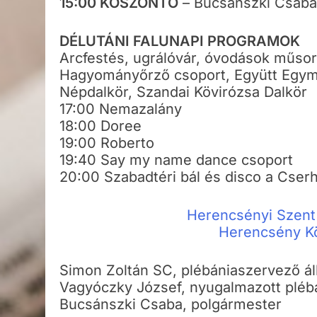
15:00 KÖSZÖNTŐ
– Bucsánszki Csaba
DÉLUTÁNI FALUNAPI PROGRAMOK
Arcfestés, ugrálóvár, óvodások műsor
Hagyományőrző csoport, Együtt Egym
Népdalkör, Szandai Kövirózsa Dalkör
17:00 Nemazalány
18:00 Doree
19:00 Roberto
19:40 Say my name dance csoport
20:00 Szabadtéri bál és disco a Cserh
Herencsényi Szent 
Herencsény K
Simon Zoltán SC, plébániaszervező á
Vagyóczky József, nyugalmazott plé
Bucsánszki Csaba, polgármester