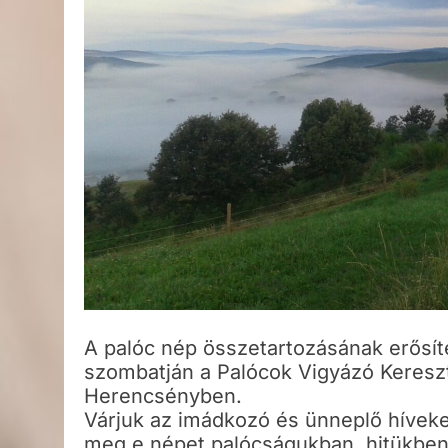
A palóc nép összetartozásának erősíté
szombatján a Palócok Vigyázó Keresz
Herencsényben.
Várjuk az imádkozó és ünneplő híveke
meg e népet palócságukban, hitükben,