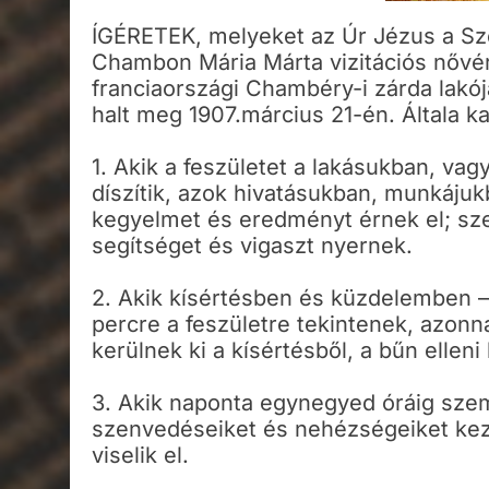
ÍGÉRETEK, melyeket az Úr Jézus a Szen
Chambon Mária Márta vizitációs nővér
franciaországi Chambéry-i zárda lakója
halt meg 1907.március 21-én. Általa k
1. Akik a feszületet a lakásukban, va
díszítik, azok hivatásukban, munkáju
kegyelmet és eredményt érnek el; sz
segítséget és vigaszt nyernek.
2. Akik kísértésben és küzdelemben 
percre a feszületre tekintenek, azonn
kerülnek ki a kísértésből, a bűn ellen
3. Akik naponta egynegyed óráig sze
szenvedéseiket és nehézségeiket kez
viselik el.