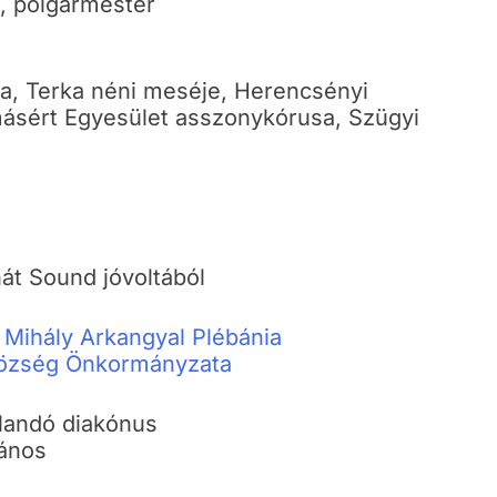
, polgármester
a, Terka néni meséje, Herencsényi
ásért Egyesület asszonykórusa, Szügyi
át Sound jóvoltából
Mihály Arkangyal Plébánia
özség Önkormányzata
llandó diakónus
bános