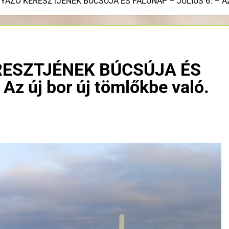
ÁZÓ KERESZTJÉNEK BÚCSÚJA ÉS FALUNAP – JÚLIUS 6. – Az új 
RESZTJÉNEK BÚCSÚJA ÉS
z új bor új tömlőkbe való.