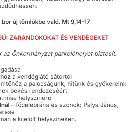
ezdődhessen.
 bor új tömlőkbe való. Mt 9,14-17
SÚI ZARÁNDOKOKAT ÉS VENDÉGEKET
 az Önkormányzat parkolóhelyet biztosít.
ogadása
mhoz
a vendéglátó sátortól
mtőhöz a palócságunk, hitünk és gyökereink
ének békés rendezéséért.
tmise helyszínére
dnál
– főcelebráns és szónok: Palya János,
perese
mán a kijelölt helyszíneken.