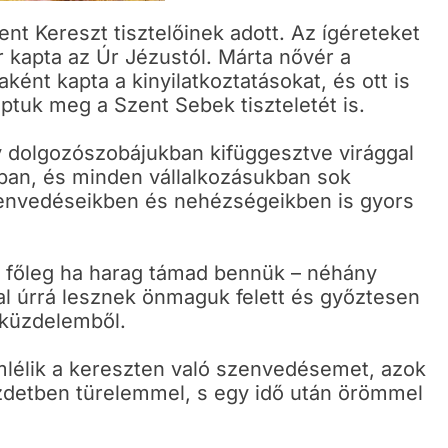
t Kereszt tisztelőinek adott. Az ígéreteket
 kapta az Úr Jézustól. Márta nővér a
ként kapta a kinyilatkoztatásokat, és ott is
aptuk meg a Szent Sebek tiszteletét is.
gy dolgozószobájukban kifüggesztve virággal
kban, és minden vállalkozásukban sok
envedéseikben és nehézségeikben is gyors
– főleg ha harag támad bennük – néhány
al úrrá lesznek önmaguk felett és győztesen
i küzdelemből.
mlélik a kereszten való szenvedésemet, azok
detben türelemmel, s egy idő után örömmel