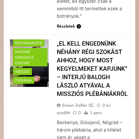
életét, és egyszer csak a
semmiből itt termettek ezek a
botrányok.”
Részletek
„EL KELL ENGEDNÜNK
EGYHÁZMEGYE
NÉHÁNY RÉGI SZOKÁST
MAGYAR
KATOLIKUS
AHHOZ, HOGY MOST
EGYHÁZ
KEGYELMEKET KAPJUNK”
MISSZIÓ
– INTERJÚ BALOGH
PLÉBÁNIA
LÁSZLÓ ATYÁVAL A
MISSZIÓS PLÉBÁNIÁKRÓL
Simon Zoltán SC
2 év
ezelőtt
0
1 perc
Berkenye, Diósjenő, Nógrád –
három plébánia, ahol a hitélet
nem ér véget a