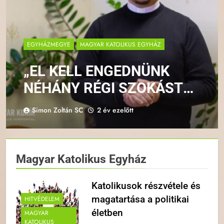
EGYHÁZMEGYE
MAGYAR KATOLIKUS EGYHÁZ
„EL KELL ENGEDNÜNK
NÉHÁNY RÉGI SZOKÁST
AHHOZ, HOGY MOST
Simon Zoltán SC
2 év ezelőtt
KEGYELMEKET KAPJUNK”
– INTERJÚ BALOGH
LÁSZLÓ ATYÁVAL A
Magyar Katolikus Egyház
MISSZIÓS PLÉBÁNIÁKRÓL
Katolikusok részvétele és
magatartása a politikai
HITVÉDELEM
életben
MAGYAR
KATOLIKUS