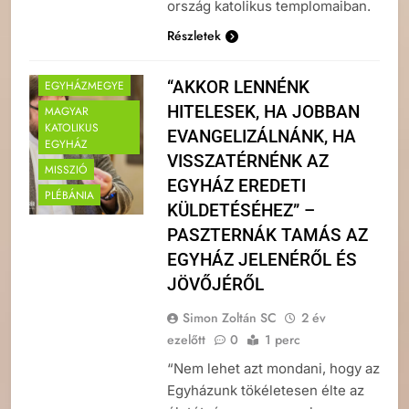
ország katolikus templomaiban.
Részletek
“AKKOR LENNÉNK
EGYHÁZMEGYE
HITELESEK, HA JOBBAN
MAGYAR
KATOLIKUS
EVANGELIZÁLNÁNK, HA
EGYHÁZ
VISSZATÉRNÉNK AZ
MISSZIÓ
EGYHÁZ EREDETI
PLÉBÁNIA
KÜLDETÉSÉHEZ” –
PASZTERNÁK TAMÁS AZ
EGYHÁZ JELENÉRŐL ÉS
JÖVŐJÉRŐL
Simon Zoltán SC
2 év
ezelőtt
0
1 perc
“Nem lehet azt mondani, hogy az
Egyházunk tökéletesen élte az