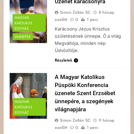
Üzenet karácsonyra
Simon Zoltán SC
8 hónap
MAGYAR
ezelőtt
0
1 perc
KATOLIKUS
EGYHÁZ
Karácsony Jézus Krisztus
születésének ünnepe. Ő a világ
ÜNNEPEK
Megváltója, minden nép
Üdvözítője.
Részletek
A Magyar Katolikus
Püspöki Konferencia
üzenete Szent Erzsébet
ünnepére, a szegények
MAGYAR
KATOLIKUS
világnapjára
EGYHÁZ
Simon Zoltán SC
9 hónap
ezelőtt
0
1 perc