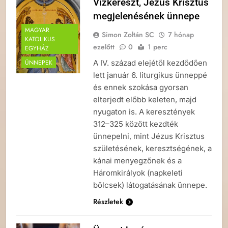
Vízkereszt, Jézus Krisztus
megjelenésének ünnepe
MAGYAR
Simon Zoltán SC
7 hónap
KATOLIKUS
ezelőtt
0
1 perc
EGYHÁZ
A IV. század elejétől kezdődően
ÜNNEPEK
lett január 6. liturgikus ünneppé
és ennek szokása gyorsan
elterjedt előbb keleten, majd
nyugaton is. A keresztények
312–325 között kezdték
ünnepelni, mint Jézus Krisztus
születésének, keresztségének, a
kánai menyegzőnek és a
Háromkirályok (napkeleti
bölcsek) látogatásának ünnepe.
Részletek