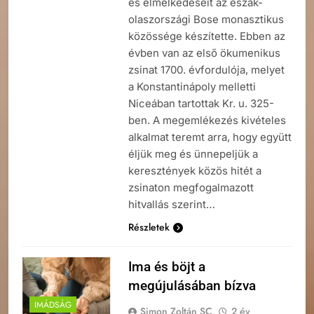
és elmélkedéseit az észak-
olaszországi Bose monasztikus
közössége készítette. Ebben az
évben van az első ökumenikus
zsinat 1700. évfordulója, melyet
a Konstantinápoly melletti
Niceában tartottak Kr. u. 325-
ben. A megemlékezés kivételes
alkalmat teremt arra, hogy együtt
éljük meg és ünnepeljük a
keresztények közös hitét a
zsinaton megfogalmazott
hitvallás szerint…
Részletek
Ima és böjt a
megújulásában bízva
IMÁDSÁG
Simon Zoltán SC
2 év