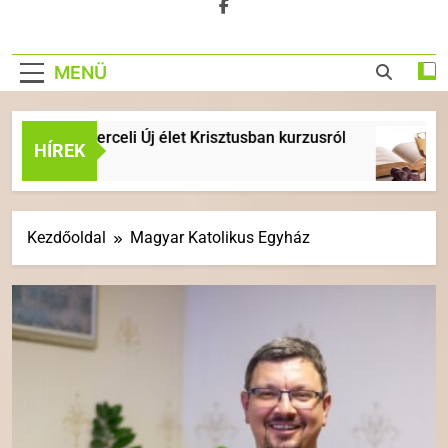
MENÜ
 a berceli Új élet Krisztusban kurzusról
ÉVKÖ
HÍREK
6 Nap 
Kezdőoldal
Magyar Katolikus Egyház