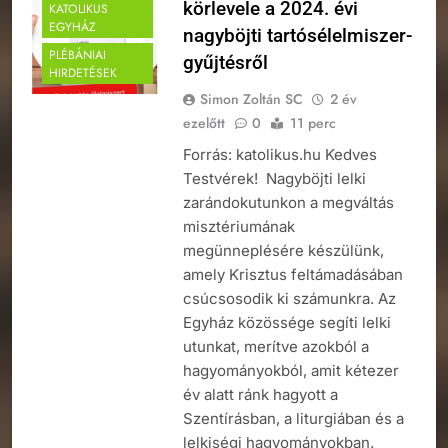
körlevele a 2024. évi
KATOLIKUS
EGYHÁZ
nagyböjti tartósélelmiszer-
PLÉBÁNIAI
gyűjtésről
HIRDETÉSEK
Simon Zoltán SC
2 év
ezelőtt
0
11 perc
Forrás: katolikus.hu Kedves
Testvérek! Nagyböjti lelki
zarándokutunkon a megváltás
misztériumának
megünneplésére készülünk,
amely Krisztus feltámadásában
csúcsosodik ki számunkra. Az
Egyház közössége segíti lelki
utunkat, merítve azokból a
hagyományokból, amit kétezer
év alatt ránk hagyott a
Szentírásban, a liturgiában és a
lelkiségi hagyományokban.