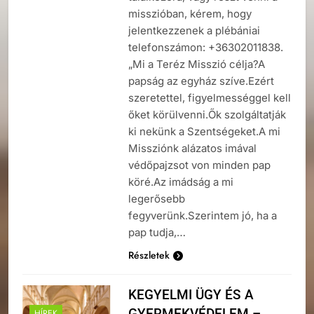
misszióban, kérem, hogy
jelentkezzenek a plébániai
telefonszámon: +36302011838.
„Mi a Teréz Misszió célja?A
papság az egyház szíve.Ezért
szeretettel, figyelmességgel kell
őket körülvenni.Ők szolgáltatják
ki nekünk a Szentségeket.A mi
Missziónk alázatos imával
védőpajzsot von minden pap
köré.Az imádság a mi
legerősebb
fegyverünk.Szerintem jó, ha a
pap tudja,…
Részletek
KEGYELMI ÜGY ÉS A
GYERMEKVÉDELEM –
HÍREK