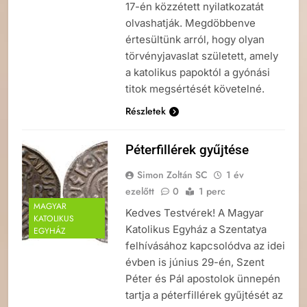
17-én közzétett nyilatkozatát
olvashatják. Megdöbbenve
értesültünk arról, hogy olyan
törvényjavaslat született, amely
a katolikus papoktól a gyónási
titok megsértését követelné.
Részletek
Péterfillérek gyűjtése
Simon Zoltán SC
1 év
ezelőtt
0
1 perc
MAGYAR
Kedves Testvérek! A Magyar
KATOLIKUS
Katolikus Egyház a Szentatya
EGYHÁZ
felhívásához kapcsolódva az idei
évben is június 29-én, Szent
Péter és Pál apostolok ünnepén
tartja a péterfillérek gyűjtését az