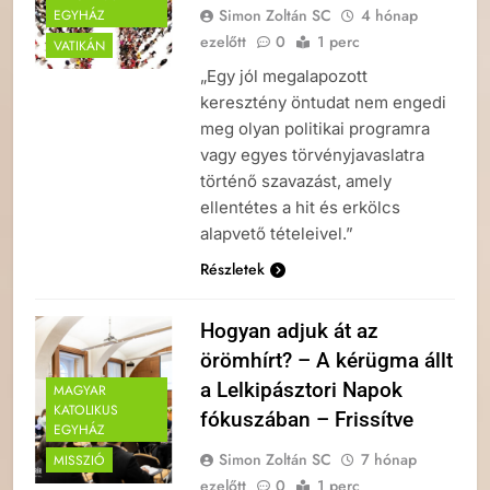
Simon Zoltán SC
4 hónap
EGYHÁZ
ezelőtt
0
1 perc
VATIKÁN
„Egy jól megalapozott
keresztény öntudat nem engedi
meg olyan politikai programra
vagy egyes törvényjavaslatra
történő szavazást, amely
ellentétes a hit és erkölcs
alapvető tételeivel.”
Részletek
Hogyan adjuk át az
örömhírt? – A kérügma állt
a Lelkipásztori Napok
MAGYAR
KATOLIKUS
fókuszában – Frissítve
EGYHÁZ
Simon Zoltán SC
7 hónap
MISSZIÓ
ezelőtt
0
1 perc