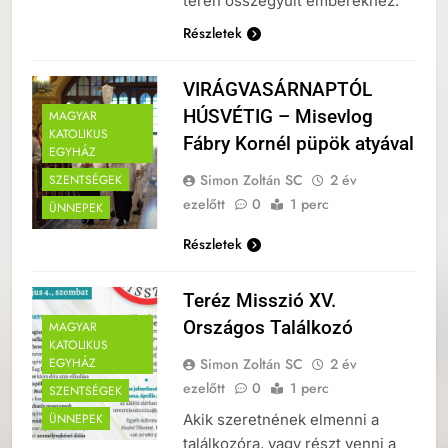
téren összegyűlt emberekhez:
Részletek
VIRÁGVASÁRNAPTÓL
HÚSVÉTIG – Misevlog
MAGYAR
KATOLIKUS
Fábry Kornél püpök atyával
EGYHÁZ
Simon Zoltán SC
2 év
SZENTSÉGEK
ezelőtt
0
1 perc
ÜNNEPEK
Részletek
Teréz Misszió XV.
Országos Találkozó
MAGYAR
KATOLIKUS
Simon Zoltán SC
2 év
EGYHÁZ
ezelőtt
0
1 perc
SZENTSÉGEK
Akik szeretnének elmenni a
ÜNNEPEK
találkozóra, vagy részt venni a