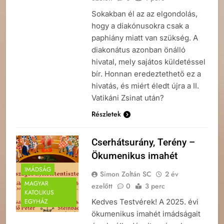
Sokakban él az az elgondolás,
hogy a diakónusokra csak a
paphiány miatt van szükség. A
diakonátus azonban önálló
hivatal, mely sajátos küldetéssel
bír. Honnan eredeztethető ez a
hivatás, és miért éledt újra a II.
Vatikáni Zsinat után?
Részletek
Cserhátsurány, Terény –
Ökumenikus imahét
IMÁDSÁG
Simon Zoltán SC
2 év
MAGYAR
ezelőtt
0
3 perc
KATOLIKUS
Kedves Testvérek! A 2025. évi
EGYHÁZ
ökumenikus imahét imádságait