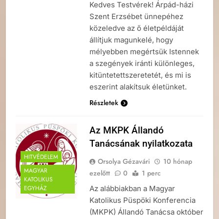
Kedves Testvérek! Árpád-házi
Szent Erzsébet ünnepéhez
közeledve az ő életpéldáját
állítjuk magunkelé, hogy
mélyebben megértsük Istennek
a szegények iránti különleges,
kitüntetettszeretetét, és mi is
eszerint alakítsuk életünket.
Részletek
Az MKPK Állandó
Tanácsának nyilatkozata
HITVÉDELEM
Orsolya Gézavári
10 hónap
MAGYAR
ezelőtt
0
1 perc
KATOLIKUS
Az alábbiakban a Magyar
EGYHÁZ
Katolikus Püspöki Konferencia
(MKPK) Állandó Tanácsa október