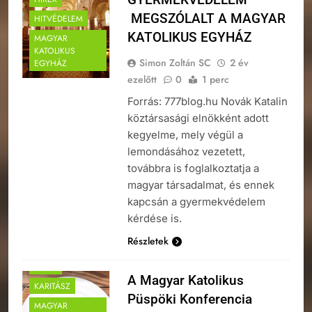
MEGSZÓLALT A MAGYAR
HITVÉDELEM
KATOLIKUS EGYHÁZ
MAGYAR
KATOLIKUS
Simon Zoltán SC
2 év
EGYHÁZ
ezelőtt
0
1 perc
Forrás: 777blog.hu Novák Katalin
köztársasági elnökként adott
kegyelme, mely végül a
lemondásához vezetett,
továbbra is foglalkoztatja a
magyar társadalmat, és ennek
kapcsán a gyermekvédelem
kérdése is.
Részletek
HÍREK
A Magyar Katolikus
KARITÁSZ
Püspöki Konferencia
MAGYAR