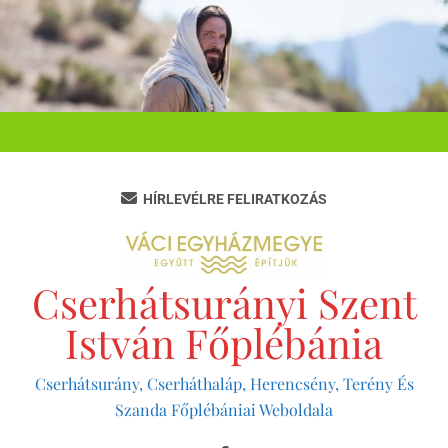
Ugrás
a
tartalomra
HÍRLEVÉLRE FELIRATKOZÁS
Cserhátsurányi Szent
István Főplébánia
Cserhátsurány, Cserháthaláp, Herencsény, Terény És
Szanda Főplébániai Weboldala