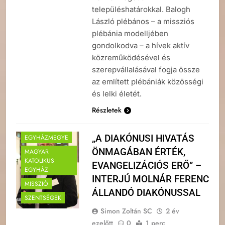
településhatárokkal. Balogh
László plébános – a missziós
plébánia modelljében
gondolkodva – a hívek aktív
közreműködésével és
szerepvállalásával fogja össze
az említett plébániák közösségi
és lelki életét.
Részletek
„A DIAKÓNUSI HIVATÁS
EGYHÁZMEGYE
ÖNMAGÁBAN ÉRTÉK,
MAGYAR
KATOLIKUS
EVANGELIZÁCIÓS ERŐ” –
EGYHÁZ
INTERJÚ MOLNÁR FERENC
MISSZIÓ
ÁLLANDÓ DIAKÓNUSSAL
SZENTSÉGEK
Simon Zoltán SC
2 év
ezelőtt
0
1 perc