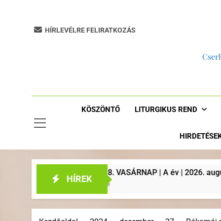
HÍRLEVÉLRE FELIRATKOZÁS
Cserh
KÖSZÖNTŐ
LITURGIKUS REND
HIRDETÉSE
ASÁRNAP | A év | 2026. augusztus 2. | Plébániai hirdetések, l
HÍREK