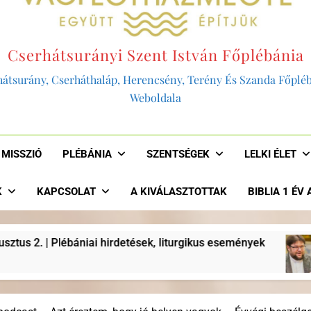
Cserhátsurányi Szent István Főplébánia
átsurány, Cserháthaláp, Herencsény, Terény És Szanda Főplé
Weboldala
MISSZIÓ
PLÉBÁNIA
SZENTSÉGEK
LELKI ÉLET
K
KAPCSOLAT
A KIVÁLASZTOTTAK
BIBLIA 1 ÉV
iturgikus események
“AKKOR LENNÉNK HITEL
2 Év Ezelőtt