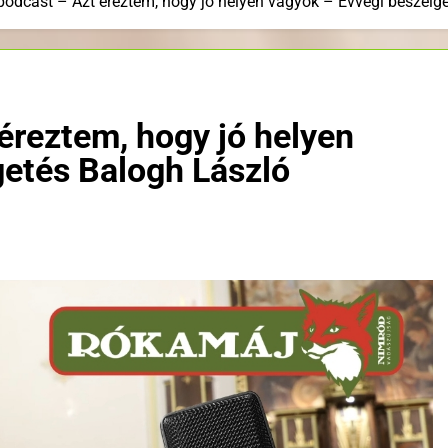
odcast – Azt éreztem, hogy jó helyen vagyok – Évvégi beszélge
éreztem, hogy jó helyen
getés Balogh László