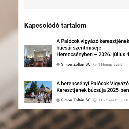
Kapcsolódó tartalom
A Palócok vigyázó keresztjéne
búcsúi szentmiséje
Herencsényben – 2026. július 4
Simon Zoltán SC
1 Hónap Ezelőtt
A herencsényi Palócok Vigyázó
Keresztjének búcsúja 2025-be
Simon Zoltán SC
1 Év Ezelőtt
0