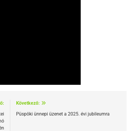
ő:
Következő:
ei
Püspöki ünnepi üzenet a 2025. évi jubileumra
hó
én