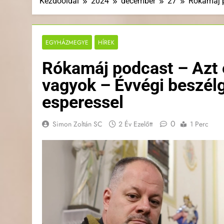
Kezdőoldal
2024
december
27
Rókamáj p
EGYHÁZMEGYE
HÍREK
Rókamáj podcast – Azt 
vagyok – Évvégi beszél
esperessel
0
Simon Zoltán SC
2 Év Ezelőtt
1 Perc