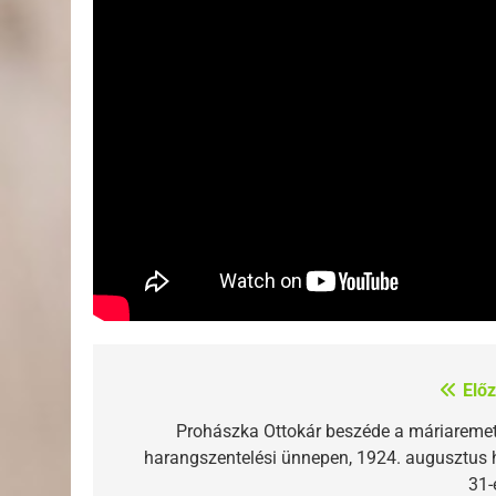
Előz
Bejegyzés
navigáció
Prohászka Ottokár beszéde a máriaremet
harangszentelési ünnepen, 1924. augusztus 
31-