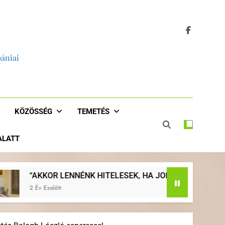
bániai
KÖZÖSSÉG
TEMETÉS
 ALATT
ESEK, HA JOBBAN EVANGELIZÁLNÁNK, HA VISSZATÉRNÉNK 