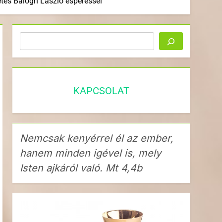
tés Balogh László esperessel
Keresés
KAPCSOLAT
Nemcsak kenyérrel él az ember,
hanem minden igével is, mely
Isten ajkáról való. Mt 4,4b