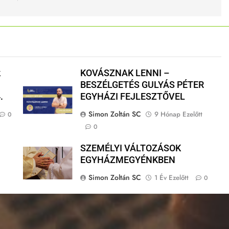
k
KOVÁSZNAK LENNI –
BESZÉLGETÉS GULYÁS PÉTER
.
EGYHÁZI FEJLESZTŐVEL
Simon Zoltán SC
9 Hónap Ezelőtt
0
0
SZEMÉLYI VÁLTOZÁSOK
n
EGYHÁZMEGYÉNKBEN
Simon Zoltán SC
1 Év Ezelőtt
0