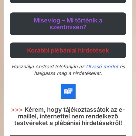
Misevlog – Mi történik a
szentmisén?
Korábbi plébániai hirdetések
Használja Android telefonján az
Olvasó módot
és
hallgassa meg a hirdetéseket.
>>>
Kérem, hogy tájékoztassátok az e-
maillel, internettel nem rendelkező
testvéreket a plébániai hirdetésekről!