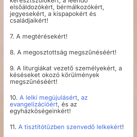
keresztszülőkért, a leendő
elsőáldozókért, bérmálkozókért,
jegyesekért, a kispapokért és
családjaikért!
7. A megtérésekért!
8. A megosztottság megszűnéséért!
9. A liturgiákat vezető személyekért, a
késéseket okozó körülmények
megszűnéséért!
10.
A lelki megújulásért
,
az
evangelizációért
, és az
egyházköségeinkért!
11.
A tisztítótűzben szenvedő lelkekért
!