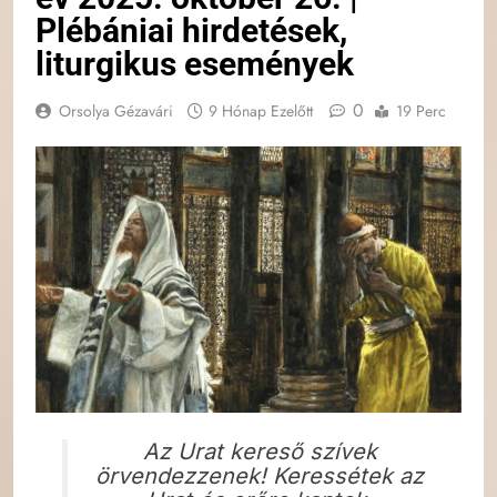
Plébániai hirdetések,
liturgikus események
0
Orsolya Gézavári
9 Hónap Ezelőtt
19 Perc
Az Urat kereső szívek
örvendezzenek! Keressétek az