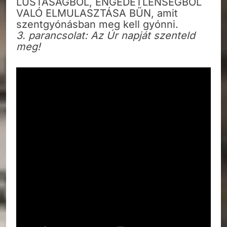
LUSTASÁGBÓL, ENGEDETLENSÉGBŐL
VALÓ ELMULASZTÁSA BŰN, amit
szentgyónásban meg kell gyónni.
3. parancsolat: Az Úr napját szenteld
meg!