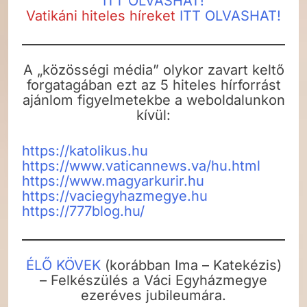
ITT OLVASHAT!
Vatikáni hiteles híreket
ITT OLVASHAT!
A „közösségi média” olykor zavart keltő
forgatagában ezt az 5 hiteles hírforrást
ajánlom figyelmetekbe a weboldalunkon
kívül:
https://katolikus.hu
https://www.vaticannews.va/hu.html
https://www.magyarkurir.hu
https://vaciegyhazmegye.hu
https://777blog.hu/
ÉLŐ KÖVEK
(korábban Ima – Katekézis)
– Felkészülés a Váci Egyházmegye
ezeréves jubileumára.