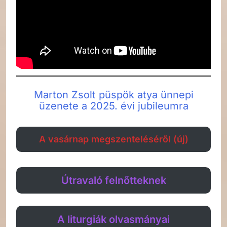
Marton Zsolt püspök atya ünnepi
üzenete a 2025. évi jubileumra
A vasárnap megszenteléséről (új)
Útravaló felnőtteknek
A liturgiák olvasmányai