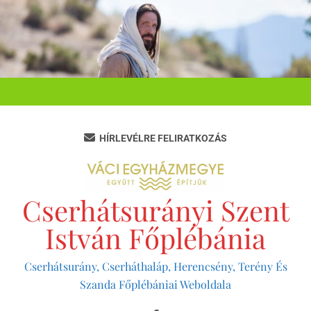
Ugrás
a
tartalomra
HÍRLEVÉLRE FELIRATKOZÁS
Cserhátsurányi Szent
István Főplébánia
Cserhátsurány, Cserháthaláp, Herencsény, Terény És
Szanda Főplébániai Weboldala