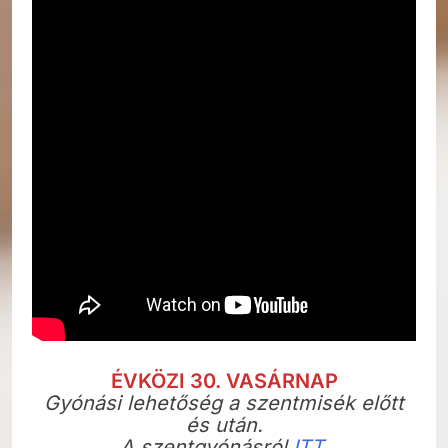
ÉVKÖZI 30. VASÁRNAP
Gyónási lehetőség a szentmisék előtt
és után.
A szentgyónásról
ITT.