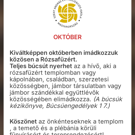
OKTÓBER
Kiváltképpen októberben imádkozzuk
közösen a Rózsafüzért.
Teljes búcsút nyerhet
az a hívő, aki a
rózsafüzért templomban vagy
kápolnában, családban, szerzetesi
közösségben, jámbor társulatban vagy
jámbor szándékkal együttlévők
közösségében elimádkozza.
(A búcsúk
kézikönyve, Búcsúengedélyek 1 7.)
Köszönet
az önkénteseknek a templom
, a temető és a plébánia körüli
fűnyírásért és tereprendezésért!