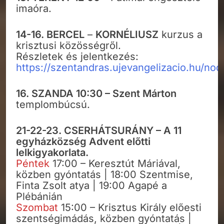
imaóra.
14-16. BERCEL
–
KORNÉLIUSZ
kurzus a
krisztusi közösségről.
Részletek és jelentkezés:
https://szentandras.ujevangelizacio.hu/no
16.
SZANDA 10:30 – Szent Márton
templombúcsú.
21-22-23. CSERHÁTSURÁNY – A 11
egyházközség Advent előtti
lelkigyakorlata.
Péntek
17:00 – Keresztút Máriával,
közben gyóntatás | 18:00 Szentmise,
Finta Zsolt atya | 19:00 Agapé a
Plébánián
Szombat
15:00 – Krisztus Király előesti
szentségimádás, közben gyóntatás |