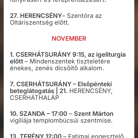
27. HERENCSÉNY
– Szentóra az
Oltáriszentség előtt.
NOVEMBER
1. CSERHÁTSURÁNY 9:15, az igeliturgia
előtt
– Mindenszentek tiszteletére
énekes, zenés dicsőítő alkalom.
7. CSERHÁTSURÁNY – Elsőpénteki
beteglátogatás | 21.
HERENCSÉNY,
CSERHÁTHALÁP
10. SZANDA – 17:00
–
Szent Márton
vigíliája templombúcsúi szentmise.
13. TERÉNY 12:00
– Fatimai engesztelő