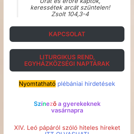
Urat és erőre kaptok,
keressétek arcát szüntelen!
Zsolt 104,3-4
KAPCSOLAT
LITURGIKUS REND,
EGYHÁZKÖZSÉGI NAPTÁRAK
Nyomtatható
plébániai hirdetések
Sz
í
n
e
z
ő
a gyerekeknek
vasárnapra
XIV. Leó pápáról szóló hiteles híreket