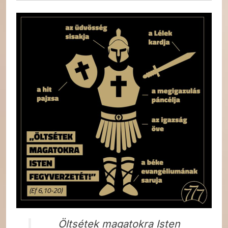
Öltsétek magatokra Isten