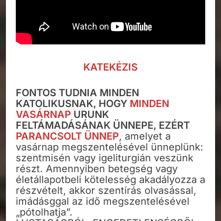
KATEKÉZIS
FONTOS TUDNIA MINDEN
KATOLIKUSNAK, HOGY
MINDEN
VASÁRNAP
URUNK
FELTÁMADÁSÁNAK ÜNNEPE, EZÉRT
PARANCSOLT ÜNNEP
, amelyet a
vasárnap megszentelésével ünneplünk:
szentmisén vagy igeliturgián veszünk
részt. Amennyiben betegség vagy
életállapotbeli kötelesség akadályozza a
részvételt, akkor szentírás olvasással,
imádásggal az idő megszentelésével
„pótolhatja”.