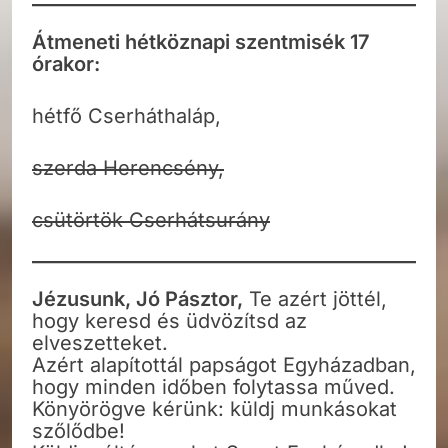
Átmeneti hétköznapi szentmisék 17
órakor:
hétfő Cserháthaláp,
szerda Herencsény,
csütörtök Cserhátsurány
Jézusunk, Jó Pásztor,
Te azért jöttél,
hogy keresd és üdvözítsd az
elveszetteket.
Azért alapítottál papságot Egyházadban,
hogy minden időben folytassa műved.
Könyörögve kérünk: küldj munkásokat
szőlődbe!