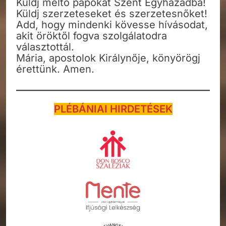
Küldj méltó papokat Szent Egyházadba!
Küldj szerzeteseket és szerzetesnőket!
Add, hogy mindenki kövesse hívásodat,
akit öröktől fogva szolgálatodra
választottál.
Mária, apostolok Királynője, könyörögj
érettünk. Amen.
PLÉBÁNIAI HIRDETÉSEK