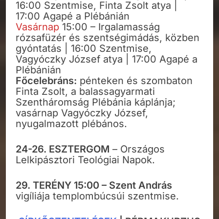
16:00 Szentmise, Finta Zsolt atya |
17:00 Agapé a Plébánián
Vasárnap
15:00 – Irgalamasság
rózsafüzér és szentségimádás, közben
gyóntatás | 16:00 Szentmise,
Vagyóczky József atya | 17:00 Agapé a
Plébánián
Főcelebráns:
pénteken és szombaton
Finta Zsolt, a balassagyarmati
Szentháromság Plébánia káplánja;
vasárnap Vagyóczky József,
nyugalmazott plébános.
24-26. ESZTERGOM
– Országos
Lelkipásztori Teológiai Napok.
29. TERÉNY 15:00 – Szent András
vigíliája templombúcsúi szentmise.