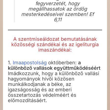
fegyverzetét, hogy
megállhassatok az ördög
mesterkedéseivel szemben! Ef
6,11
A szentmiseáldozat bemutatásának
közösségi szándékai és az igeliturgia
imaszándékai:
1.
Imaapostolság
októberben:
a
különböző vallások együttműködéséért
Imádkozzunk, hogy a különböző vallási
hagyományok hívői közösen
munkálkodjanak a béke, az
igazságosság és az emberi
összetartozás védelméért és
előmozdításáért.