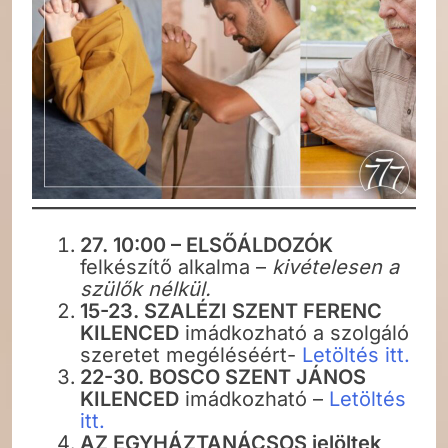
27. 10:00 – ELSŐÁLDOZÓK
felkészítő alkalma –
kivételesen a
szülők nélkül.
15-23. SZALÉZI SZENT FERENC
KILENCED
imádkozható a szolgáló
szeretet megéléséért-
Letöltés itt.
22-30. BOSCO SZENT JÁNOS
KILENCED
imádkozható –
Letöltés
itt.
AZ EGYHÁZTANÁCSOS jelöltek