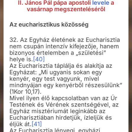
II. János Pál pápa
apostoli
levele
a
vasárnap megszenteléséről
Az eucharisztikus közösség
32. Az Egyház életének az Eucharisztia
nem csupán intenzív kifejezője, hanem
bizonyos értelemben a „születési”
helye is.
[40]
Az Eucharisztia táplálja és alakítja az
Egyházat: „Mi ugyanis sokan egy
kenyér, egy test vagyunk, mivel
mindnyájan egy kenyérből részesülünk”
(1Kor 10,17).
Mivel ilyen élő kapcsolatban van az Úr
Testének és Vérének szentségével, az
Egyház misztériumát leginkább az
Eucharisztiában hirdetjük, ízleljük és
éljük át.
[41]
Az Eucharisztia lényegi, egyházi