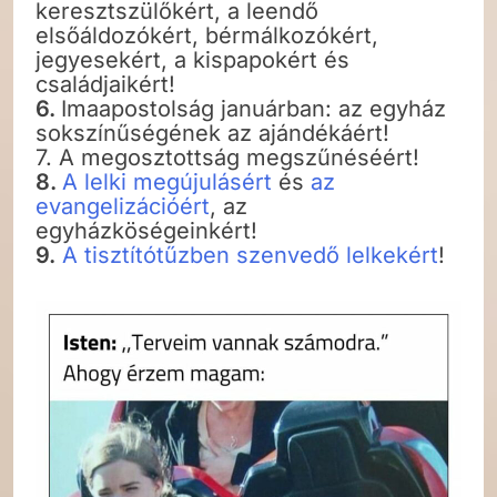
keresztszülőkért, a leendő
elsőáldozókért, bérmálkozókért,
jegyesekért, a kispapokért és
családjaikért!
6.
Imaapostolság januárban: az egyház
sokszínűségének az ajándékáért!
7. A megosztottság megszűnéséért!
8.
A lelki megújulásért
és
az
evangelizációért
, az
egyházköségeinkért!
9.
A tisztítótűzben szenvedő lelkekért
!