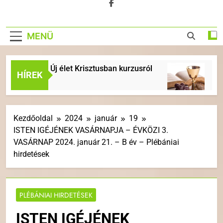
MENÜ
i Új élet Krisztusban kurzusról
ÉVKÖZI 18. VAS
HÍREK
1 Hét Ezelőtt
Kezdőoldal
2024
január
19
ISTEN IGÉJÉNEK VASÁRNAPJA – ÉVKÖZI 3.
VASÁRNAP 2024. január 21. – B év – Plébániai
hirdetések
PLÉBÁNIAI HIRDETÉSEK
ISTEN IGÉJÉNEK