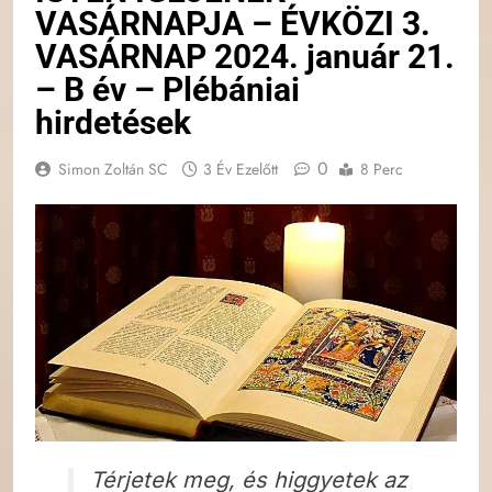
VASÁRNAPJA – ÉVKÖZI 3.
VASÁRNAP 2024. január 21.
– B év – Plébániai
hirdetések
0
Simon Zoltán SC
3 Év Ezelőtt
8 Perc
Térjetek meg, és higgyetek az