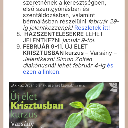
szeretnének a keresztségben,
első szentgyónásban és
szentáldozásban, valamint
bérmálásban részelülni
február 29-
ig jelentkezzenek!
Részletek itt!
HÁZSZENTELÉSEKRE
LEHET
JELENTKEZNI
január 9-től.
FEBRUÁR 9-11. ÚJ ÉLET
KRISZTUSBAN kurzus
– Varsány –
Jelentkezni Simon Zoltán
diakónusnál lehet február 4-ig
és
ezen a linken.