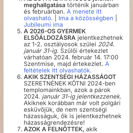
meghallgatása
történik januárban
és februárban.
A menete itt
olvasható.
|
Ima a közösségben
|
Jubileumi ima
A 2026-OS GYERMEK
ELSŐÁLDOZÁSRA
jelentkezhetnek
az 1-2. osztályosok szülei
2024.
január 31-ig.
Szülői értekezlet
várhatóan 2024. február 14. 17:00
Szentmise, majd értekezlet.
A
feltételek itt olvashatók.
AKIK SZENTSÉGI HÁZASSÁGOT
SZERETNÉNEK KÖTNI 2024-ben
templomainkban, azok a párok
2024.
január 31-ig jelentkezzenek.
Akiknek korábban már volt polgári
esküvőjük, de nem szentségi
házasságuk, ők is jelentkezhetnek
házasságrendezésre!
AZOK A FELNŐTTEK,
akik