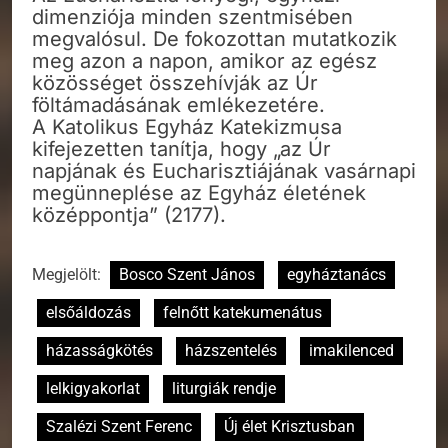
dimenziója minden szentmisében
megvalósul. De fokozottan mutatkozik
meg azon a napon, amikor az egész
közösséget összehívják az Úr
föltámadásának emlékezetére.
A Katolikus Egyház Katekizmusa
kifejezetten tanítja, hogy „az Úr
napjának és Eucharisztiájának vasárnapi
megünneplése az Egyház életének
középpontja” (2177).
Megjelölt:
Bosco Szent János
egyháztanács
elsőáldozás
felnőtt katekumenátus
házasságkötés
házszentelés
imakilenced
lelkigyakorlat
liturgiák rendje
Szalézi Szent Ferenc
Új élet Krisztusban