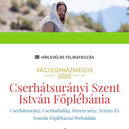
Ugrás
a
tartalomra
HÍRLEVÉLRE FELIRATKOZÁS
Cserhátsurányi Szent
István Főplébánia
Cserhátsurány, Cserháthaláp, Herencsény, Terény És
Szanda Főplébániai Weboldala