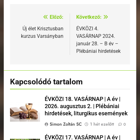
Előző:
Következő:
Bejegyzés
navigáció
Új élet Krisztusban
ÉVKÖZI 4.
kurzus Varsányban
VASÁRNAP 2024.
január 28. – B év –
Plébániai hirdetések
Kapcsolódó tartalom
ÉVKÖZI 18. VASÁRNAP | A év |
2026. augusztus 2. | Plébániai
hirdetések, liturgikus események
Simon Zoltán SC
1 hét ezelőtt
0
ÉVKÖZI 17. VASÁRNAP | A év |