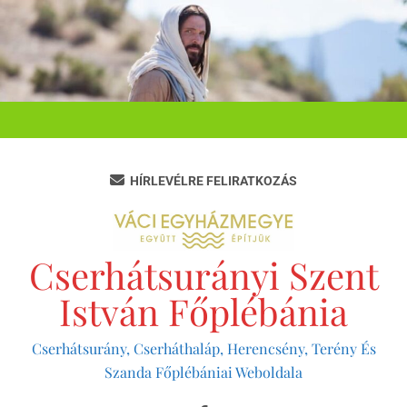
Ugrás
a
tartalomra
HÍRLEVÉLRE FELIRATKOZÁS
Cserhátsurányi Szent
István Főplébánia
Cserhátsurány, Cserháthaláp, Herencsény, Terény És
Szanda Főplébániai Weboldala