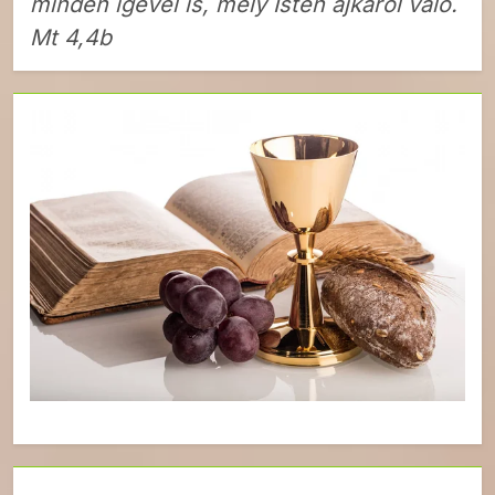
minden igével is, mely Isten ajkáról való.
Mt 4,4b