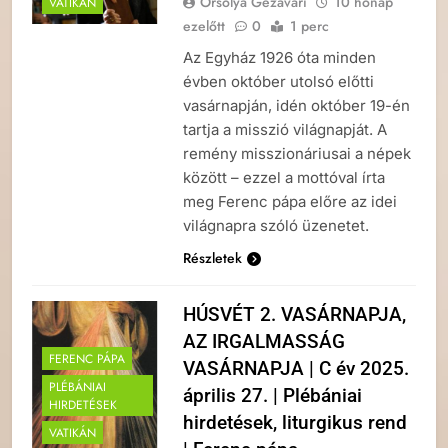
Orsolya Gézavári
10 hónap
VATIKÁN
ezelőtt
0
1 perc
Az Egyház 1926 óta minden
évben október utolsó előtti
vasárnapján, idén október 19-én
tartja a misszió világnapját. A
remény misszionáriusai a népek
között – ezzel a mottóval írta
meg Ferenc pápa előre az idei
világnapra szóló üzenetet.
Részletek
HÚSVÉT 2. VASÁRNAPJA,
AZ IRGALMASSÁG
FERENC PÁPA
VASÁRNAPJA | C év 2025.
PLÉBÁNIAI
április 27. | Plébániai
HIRDETÉSEK
hirdetések, liturgikus rend
VATIKÁN