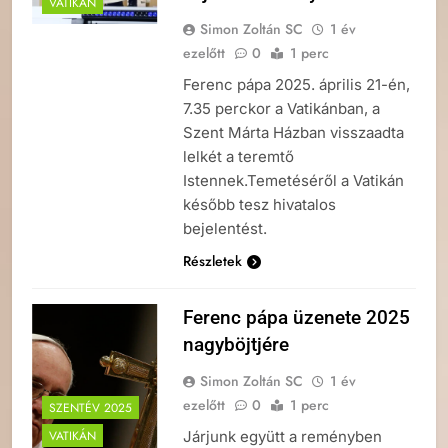
VATIKÁN
Simon Zoltán SC
1 év
ezelőtt
0
1 perc
Ferenc pápa 2025. április 21-én,
7.35 perckor a Vatikánban, a
Szent Márta Házban visszaadta
lelkét a teremtő
Istennek.Temetéséről a Vatikán
később tesz hivatalos
bejelentést.
Részletek
Ferenc pápa üzenete 2025
nagyböjtjére
Simon Zoltán SC
1 év
ezelőtt
0
1 perc
SZENTÉV 2025
Járjunk együtt a reményben
VATIKÁN