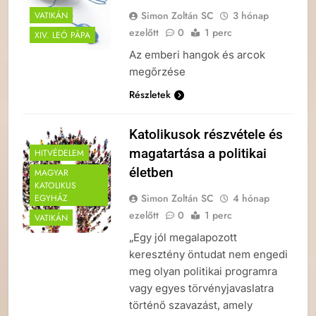
Simon Zoltán SC
3 hónap
VATIKÁN
ezelőtt
0
1 perc
XIV. LEÓ PÁPA
Az emberi hangok és arcok
megőrzése
Részletek
Katolikusok részvétele és
magatartása a politikai
HITVÉDELEM
életben
MAGYAR
KATOLIKUS
Simon Zoltán SC
4 hónap
EGYHÁZ
ezelőtt
0
1 perc
VATIKÁN
„Egy jól megalapozott
keresztény öntudat nem engedi
meg olyan politikai programra
vagy egyes törvényjavaslatra
történő szavazást, amely