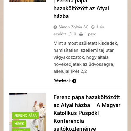
| Ferenc pápa
hazaköltözött az Atyai
házba
Simon Zoltán SC
1 év
ezelőtt
0
1 perc
Mint a most született kisdedek,
hamisítatlan, szellemi tej után
vágyakozzatok, hogy általa
növekedjetek az üdvösségre,
alleluja! 1Pét 2,2
Részletek
Ferenc pápa hazaköltözött
az Atyai házba – A Magyar
Katolikus Püspöki
FERENC PÁPA
Konferencia
HÍREK
sajtóközleménye