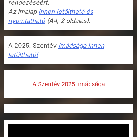
rendezéséért.
Az imalap
innen letölthető és
nyomtatható
(A4, 2 oldalas).
A 2025. Szentév
imádsága innen
letölthető!
A Szentév 2025. imádsága