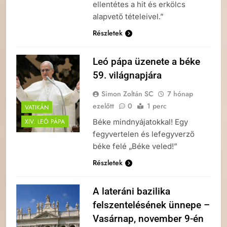
ellentétes a hit és erkölcs
alapvető tételeivel.”
Részletek
Leó pápa üzenete a béke
59. világnapjára
Simon Zoltán SC
7 hónap
ezelőtt
0
1 perc
VATIKÁN
Béke mindnyájatokkal! Egy
XIV. LEÓ PÁPA
fegyvertelen és lefegyverző
béke felé „Béke veled!”
Részletek
A lateráni bazilika
felszentelésének ünnepe –
Vasárnap, november 9-én