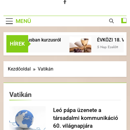
MENÜ
risztusban kurzusról
ÉVKÖZI 18. VASÁRNAP | A 
HÍREK
5 Nap Ezelőtt
Kezdőoldal
Vatikán
Vatikán
Leó pápa üzenete a
társadalmi kommunikáció
60. világnapjára