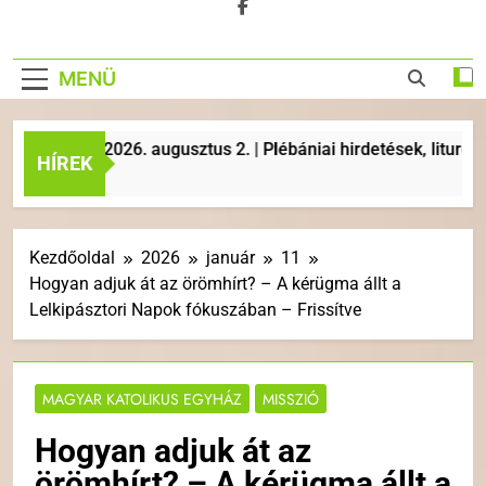
MENÜ
év | 2026. augusztus 2. | Plébániai hirdetések, liturgikus es
HÍREK
Kezdőoldal
2026
január
11
Hogyan adjuk át az örömhírt? – A kérügma állt a
Lelkipásztori Napok fókuszában – Frissítve
MAGYAR KATOLIKUS EGYHÁZ
MISSZIÓ
Hogyan adjuk át az
örömhírt? – A kérügma állt a