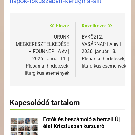
napok-fokuszaban-kerugma-allt
Előző:
Következő:
Bejegyzés
navigáció
URUNK
ÉVKÖZI 2.
MEGKERESZTELKEDÉSE
VASÁRNAP | A év |
– FŐÜNNEP | A év |
2026. január 18. |
2026. január 11. |
Plébániai hirdetések,
Plébániai hirdetések,
liturgikus események
liturgikus események
Kapcsolódó tartalom
Fotók és beszámoló a berceli Új
élet Krisztusban kurzusról