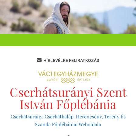
Ugrás
a
tartalomra
HÍRLEVÉLRE FELIRATKOZÁS
Cserhátsurányi Szent
István Főplébánia
Cserhátsurány, Cserháthaláp, Herencsény, Terény És
Szanda Főplébániai Weboldala