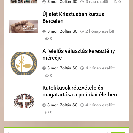
Simon Zoltán SC
3 nap ezelőtt
0
Új élet Krisztusban kurzus
Bercelen
Simon Zoltán SC
2 hónap ezelőtt
0
A felelős választás keresztény
mércéje
Simon Zoltán SC
4 hónap ezelőtt
0
Katolikusok részvétele és
magatartása a politikai életben
Simon Zoltán SC
4 hónap ezelőtt
0