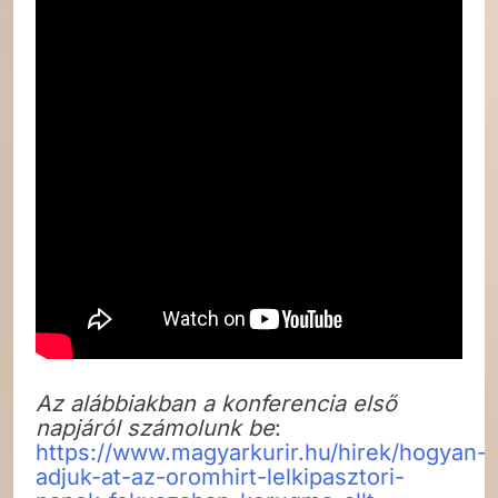
Az alábbiakban a konferencia első
napjáról számolunk be
:
https://www.magyarkurir.hu/hirek/hogyan-
adjuk-at-az-oromhirt-lelkipasztori-