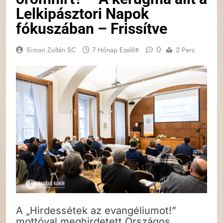
Lelkipásztori Napok
fókuszában – Frissítve
0
Simon Zoltán SC
7 Hónap Ezelőtt
2 Perc
A „Hirdessétek az evangéliumot!”
mottóval meghirdetett Országos