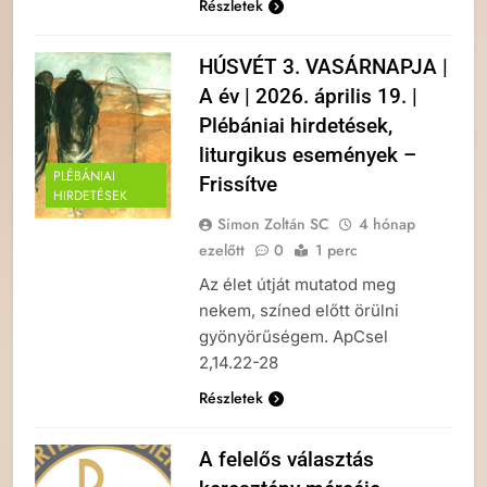
Részletek
HÚSVÉT 3. VASÁRNAPJA |
A év | 2026. április 19. |
Plébániai hirdetések,
liturgikus események –
PLÉBÁNIAI
Frissítve
HIRDETÉSEK
Simon Zoltán SC
4 hónap
ezelőtt
0
1 perc
Az élet útját mutatod meg
nekem, színed előtt örülni
gyönyörűségem. ApCsel
2,14.22-28
Részletek
A felelős választás