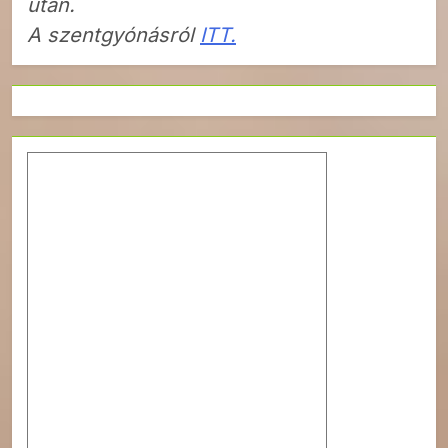
után.
A szentgyónásról
ITT.