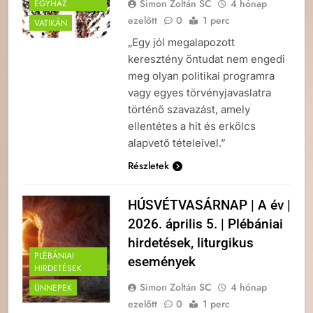
Simon Zoltán SC
4 hónap
EGYHÁZ
ezelőtt
0
1 perc
VATIKÁN
„Egy jól megalapozott
keresztény öntudat nem engedi
meg olyan politikai programra
vagy egyes törvényjavaslatra
történő szavazást, amely
ellentétes a hit és erkölcs
alapvető tételeivel.”
Részletek
HÚSVÉTVASÁRNAP | A év |
2026. április 5. | Plébániai
hirdetések, liturgikus
PLÉBÁNIAI
események
HIRDETÉSEK
Simon Zoltán SC
4 hónap
ÜNNEPEK
ezelőtt
0
1 perc