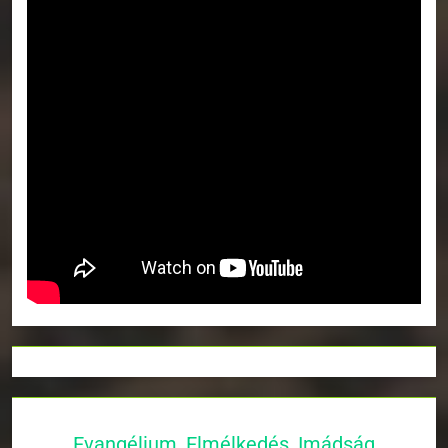
Evangélium, Elmélkedés, Imádság