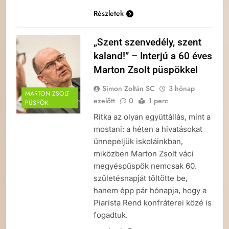
Részletek
„Szent szenvedély, szent
kaland!” – Interjú a 60 éves
Marton Zsolt püspökkel
Simon Zoltán SC
3 hónap
MARTON ZSOLT
ezelőtt
0
1 perc
PÜSPÖK
Ritka az olyan együttállás, mint a
mostani: a héten a hivatásokat
ünnepeljük iskoláinkban,
miközben Marton Zsolt váci
megyéspüspök nemcsak 60.
születésnapját töltötte be,
hanem épp pár hónapja, hogy a
Piarista Rend konfráterei közé is
fogadtuk.