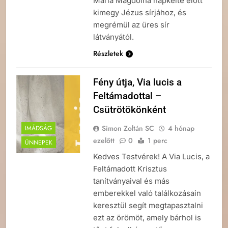
Mária Magdolna napkelte előtt
kimegy Jézus sírjához, és
megrémül az üres sír
látványától.
Részletek
Fény útja, Via lucis a
Feltámadottal –
Csütrötökönként
Simon Zoltán SC
4 hónap
IMÁDSÁG
ezelőtt
0
1 perc
ÜNNEPEK
Kedves Testvérek! A Via Lucis, a
Feltámadott Krisztus
tanítványaival és más
emberekkel való találkozásain
keresztül segít megtapasztalni
ezt az örömöt, amely bárhol is