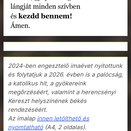
2024-ben engesztelő imaévet nyitottunk
és folytatjuk a 2026. évben is a palócság,
a katolikus hit, a gyökereink
megőrzéséért, valamint a herencsényi
Kereszt helyszínének békés
rendezéséért.
Az imalap
innen letölthető és
nyomtatható
(A4, 2 oldalas).