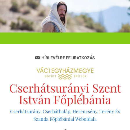
Ugrás
a
tartalomra
HÍRLEVÉLRE FELIRATKOZÁS
Cserhátsurányi Szent
István Főplébánia
Cserhátsurány, Cserháthaláp, Herencsény, Terény És
Szanda Főplébániai Weboldala