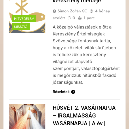
keresztény mércéje
Simon Zoltán SC
4 hónap
ezelőtt
0
1 perc
HITVÉDELEM
A közelgő választások előtt a
MISSZIÓ
Keresztény Értelmiségiek
Szövetsége fontosnak tartja,
hogy a közéleti viták sűrűjében
is felidézzük a keresztény
világnézet alapvető
szempontjait, választópolgárként
is megőrizzük hitünkből fakadó
józanságunkat.
Részletek
HÚSVÉT 2. VASÁRNAPJA
– IRGALMASSÁG
VASÁRNAPJA | A év |