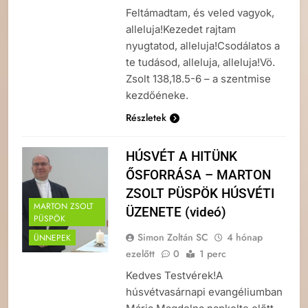
Feltámadtam, és veled vagyok,
alleluja!Kezedet rajtam
nyugtatod, alleluja!Csodálatos a
te tudásod, alleluja, alleluja!Vö.
Zsolt 138,18.5-6 – a szentmise
kezdőéneke.
Részletek
HÚSVÉT A HITÜNK
ŐSFORRÁSA – MARTON
ZSOLT PÜSPÖK HÚSVÉTI
MARTON ZSOLT
ÜZENETE (videó)
PÜSPÖK
Simon Zoltán SC
4 hónap
ÜNNEPEK
ezelőtt
0
1 perc
Kedves Testvérek!A
húsvétvasárnapi evangéliumban