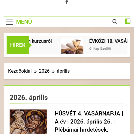
MENÜ
usban kurzusról
ÉVKÖZI 18. VASÁRNAP | A év | 
HÍREK
6 Nap Ezelőtt
Kezdőoldal
2026
április
2026. április
HÚSVÉT 4. VASÁRNAPJA |
A év | 2026. április 26. |
Plébániai hirdetések,