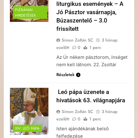
liturgikus események – A
PLÉBÁNIAI
Jó Pásztor vasárnapja,
HIRDETÉSEK
Búzaszentelő – 3.0
frissített
Simon Zoltán SC
3 hónap
ezelőtt
0
1 perc
Az Úr nékem pásztorom, ínséget
nem kell látnom. 22. Zsoltár
Részletek
Leó pápa üzenete a
hivatások 63. világnapjára
Simon Zoltán SC
3 hónap
ezelőtt
0
1 perc
Isten ajándékának belső
XIV. LEÓ PÁPA
felfedezése