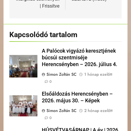
| Frissítve
Kapcsolódó tartalom
A Palócok vigyázó keresztjének
búcsúi szentmiséje
Herencsényben – 2026. július 4.
Simon Zoltán SC
1 hónap ezelőtt
0
Elsőáldozás Herencsényben –
2026. május 30. – Képek
Simon Zoltán SC
2 hónap ezelőtt
0
HÚSVÉTVASÁRNAP | A év | 2026.