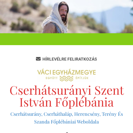
Ugrás
a
tartalomra
HÍRLEVÉLRE FELIRATKOZÁS
Cserhátsurányi Szent
István Főplébánia
Cserhátsurány, Cserháthaláp, Herencsény, Terény És
Szanda Főplébániai Weboldala