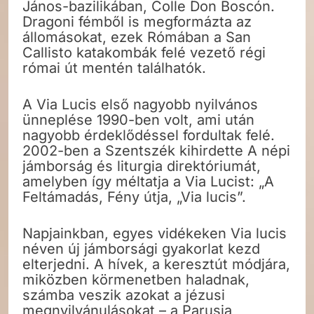
János-bazilikában, Colle Don Boscón.
Dragoni fémből is megformázta az
állomásokat, ezek Rómában a San
Callisto katakombák felé vezető régi
római út mentén találhatók.
A Via Lucis első nagyobb nyilvános
ünneplése 1990-ben volt, ami után
nagyobb érdeklődéssel fordultak felé.
2002-ben a Szentszék kihirdette A népi
jámborság és liturgia direktóriumát,
amelyben így méltatja a Via Lucist: „A
Feltámadás, Fény útja, „Via lucis”.
Napjainkban, egyes vidékeken Via lucis
néven új jámborsági gyakorlat kezd
elterjedni. A hívek, a keresztút módjára,
miközben körmenetben haladnak,
számba veszik azokat a jézusi
megnyilvánulásokat – a Parusia