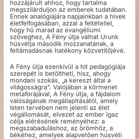
hozzájárult ahhoz, hogy tartalma
megszilárduljon az emberek tudatában.
Ennek analógiájára napjainkban a hívek
életfelfogásában, azzal a feltétellel,
hogy hű marad az evangéliumi
szöveghez, A Fény útja válhat Urunk
húsvétja második mozzanatának, a
feltámadásnak hatékony közvetítőjévé.
A Fény útja ezenkívül a hit pedagógiája
szerepét is betöltheti, hisz, ahogy
mondani szokás, „a kereszt által a
világosságra”. Valójában a körmenet
metaforájával, A Fény útja, a fájdalom
valóságának megállapításától, amely
Isten tervében nem jelenti az élet
végállomását, elvezet az ember igaz
célja elérésének reményéhez: a
megszabaduláshoz, az örömhöz, a
békéhez, amelyek alapvetően húsvéti