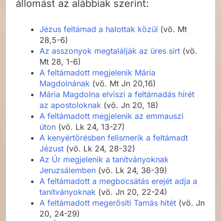
állomást az alábbiak szerint:
Jézus feltámad a halottak közül
(vö. Mt
28,5-6)
Az asszonyok megtalálják az üres sírt
(vö.
Mt 28, 1-6)
A feltámadott megjelenik Mária
Magdolnának
(vö. Mt Jn 20,16)
Mária Magdolna elviszi a feltámadás hírét
az apostoloknak
(vö. Jn 20, 18)
A feltámadott megjelenik az emmauszi
úton
(vö. Lk 24, 13-27)
A kenyértörésben felismerik a feltámadt
Jézust
(vö. Lk 24, 28-32)
Az Úr megjelenik a tanítványoknak
Jeruzsálemben
(vö. Lk 24, 36-39)
A feltámadott a megbocsátás erejét adja a
tanítványoknak
(vö. Jn 20, 22-24)
A feltámadott megerősíti Tamás hitét
(vö. Jn
20, 24-29)