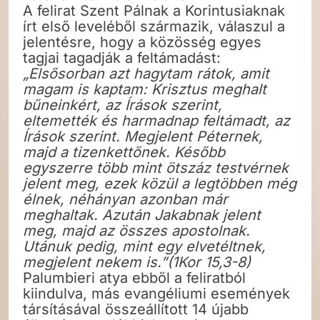
A felirat Szent Pálnak a Korintusiaknak
írt első leveléből származik, válaszul a
jelentésre, hogy a közösség egyes
tagjai tagadják a feltámadást:
„Elsősorban azt hagytam rátok, amit
magam is kaptam: Krisztus meghalt
bűneinkért, az Írások szerint,
eltemették és harmadnap feltámadt, az
Írások szerint. Megjelent Péternek,
majd a tizenkettőnek. Később
egyszerre több mint ötszáz testvérnek
jelent meg, ezek közül a legtöbben még
élnek, néhányan azonban már
meghaltak. Azután Jakabnak jelent
meg, majd az összes apostolnak.
Utánuk pedig, mint egy elvetéltnek,
megjelent nekem is.”(1Kor 15,3-8)
Palumbieri atya ebből a feliratból
kiindulva, más evangéliumi események
társításával összeállított 14 újabb