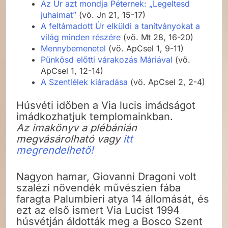
Az Úr azt mondja Péternek: „Legeltesd
juhaimat”
(vö. Jn 21, 15-17)
A feltámadott Úr elküldi a tanítványokat a
világ minden részére
(vö. Mt 28, 16-20)
Mennybemenetel
(vö. ApCsel 1, 9-11)
Pünkösd előtti várakozás Máriával
(vö.
ApCsel 1, 12-14)
A Szentlélek kiáradása
(vö. ApCsel 2, 2-4)
Húsvéti időben a Via lucis imádságot
imádkozhatjuk templomainkban.
Az imakönyv a plébánián
megvásárolható vagy
itt
megrendelhető!
Nagyon hamar, Giovanni Dragoni volt
szalézi növendék művészien fába
faragta Palumbieri atya 14 állomását, és
ezt az első ismert Via Lucist 1994
húsvétján áldották meg a Bosco Szent