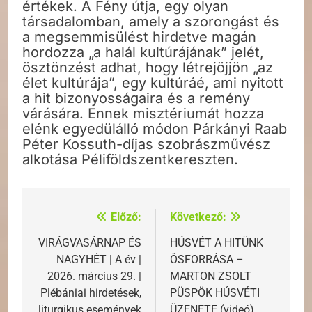
értékek. A Fény útja, egy olyan
társadalomban, amely a szorongást és
a megsemmisülést hirdetve magán
hordozza „a halál kultúrájának” jelét,
ösztönzést adhat, hogy létrejöjjön „az
élet kultúrája”, egy kultúráé, ami nyitott
a hit bizonyosságaira és a remény
várására. Ennek misztériumát hozza
elénk egyedülálló módon Párkányi Raab
Péter Kossuth-díjas szobrászművész
alkotása Péliföldszentkereszten.
Előző:
Következő:
Bejegyzés
navigáció
VIRÁGVASÁRNAP ÉS
HÚSVÉT A HITÜNK
NAGYHÉT | A év |
ŐSFORRÁSA –
2026. március 29. |
MARTON ZSOLT
Plébániai hirdetések,
PÜSPÖK HÚSVÉTI
liturgikus események
ÜZENETE (videó)