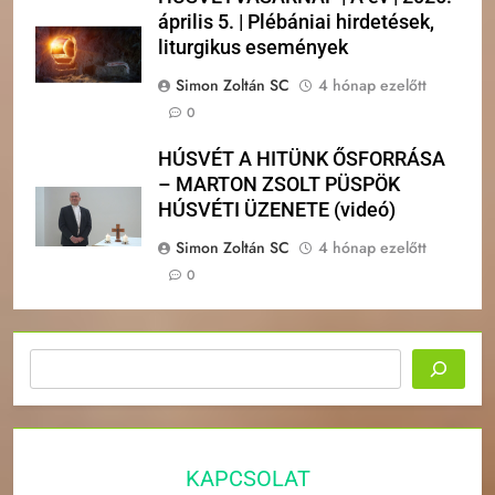
április 5. | Plébániai hirdetések,
liturgikus események
Simon Zoltán SC
4 hónap ezelőtt
0
HÚSVÉT A HITÜNK ŐSFORRÁSA
– MARTON ZSOLT PÜSPÖK
HÚSVÉTI ÜZENETE (videó)
Simon Zoltán SC
4 hónap ezelőtt
0
Keresés
KAPCSOLAT