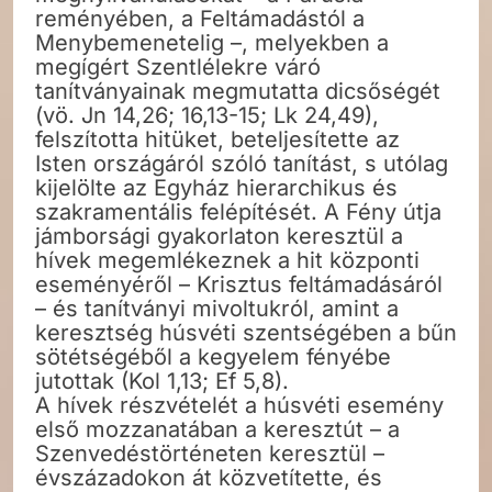
reményében, a Feltámadástól a
Menybemenetelig –, melyekben a
megígért Szentlélekre váró
tanítványainak megmutatta dicsőségét
(vö. Jn 14,26; 16,13-15; Lk 24,49),
felszította hitüket, beteljesítette az
Isten országáról szóló tanítást, s utólag
kijelölte az Egyház hierarchikus és
szakramentális felépítését. A Fény útja
jámborsági gyakorlaton keresztül a
hívek megemlékeznek a hit központi
eseményéről – Krisztus feltámadásáról
– és tanítványi mivoltukról, amint a
keresztség húsvéti szentségében a bűn
sötétségéből a kegyelem fényébe
jutottak (Kol 1,13; Ef 5,8).
A hívek részvételét a húsvéti esemény
első mozzanatában a keresztút – a
Szenvedéstörténeten keresztül –
évszázadokon át közvetítette, és