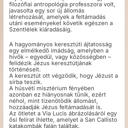
filozófiai antropológia professzora volt,
javasolta egy sor új állomás
létrehozását, amelyek a feltámadás
utáni eseményeket követik egészen a
Szentlélek kiáradásáig.
A hagyományos keresztúti ájtatosság
egy elmélkedő imádság, amelyben a
hívők – egyedül, vagy közösségben –
felidézik Jézus keresztútjának
történéseit.
A keresztút ott végződik, hogy Jézust a
sírba teszik.
A húsvéti misztérium fényében
azonban ez hiányosnak tűnik, ezért
néhol, mint tizenötödik állomást,
hozzáadják Jézus feltámadását is.
Az ötletet a Via Lucis ábrázolásáról egy
ősi felirat ihlette, amelyet a San Callisto
katakombák falán találtak.