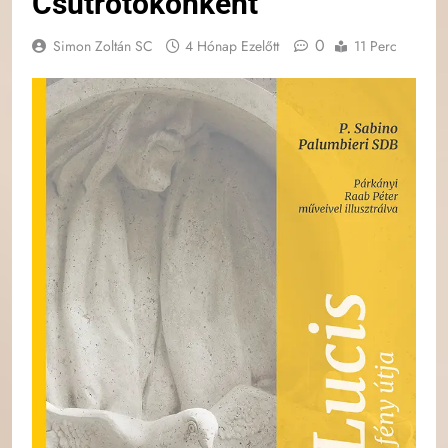
Csütrötökönként
0
Simon Zoltán SC
4 Hónap Ezelőtt
11 Perc