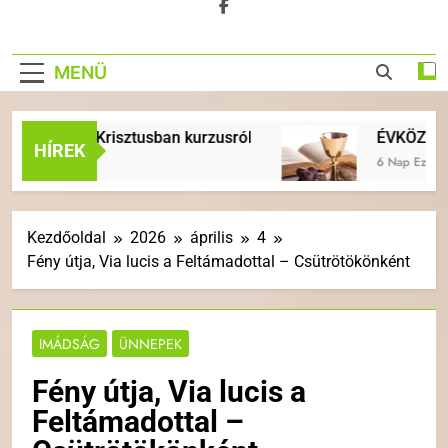
MENÜ
 élet Krisztusban kurzusról
ÉVKÖZI 18. VASÁRN
HÍREK
6 Nap Ezelőtt
Kezdőoldal
2026
április
4
Fény útja, Via lucis a Feltámadottal – Csütrötökönként
IMÁDSÁG
ÜNNEPEK
Fény útja, Via lucis a
Feltámadottal –