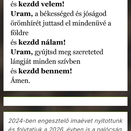
2024-ben engesztelő imaévet nyitottunk
és folytatjuk a 2026. évben is a palócság,