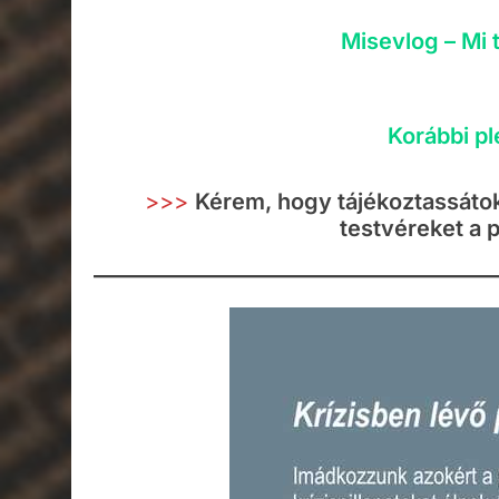
Misevlog – Mi 
Korábbi pl
>>>
Kérem, hogy tájékoztassátok 
testvéreket a p