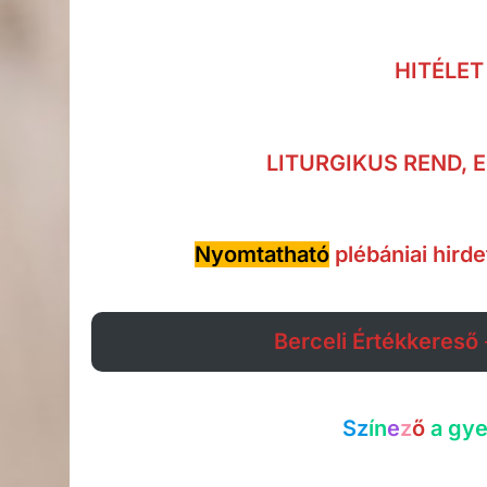
HITÉLET
LITURGIKUS REND,
Nyomtatható
plébániai hird
Berceli Értékkereső
Sz
í
n
e
z
ő
a gye