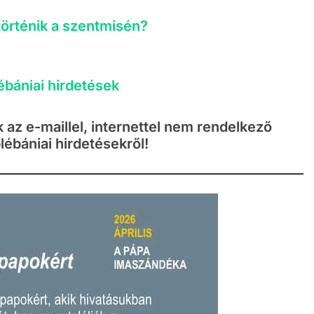
történik a szentmisén?
ébániai hirdetések
az e-maillel, internettel nem rendelkező
lébániai hirdetésekről!