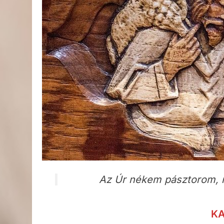
Az Úr nékem pásztorom, ín
K