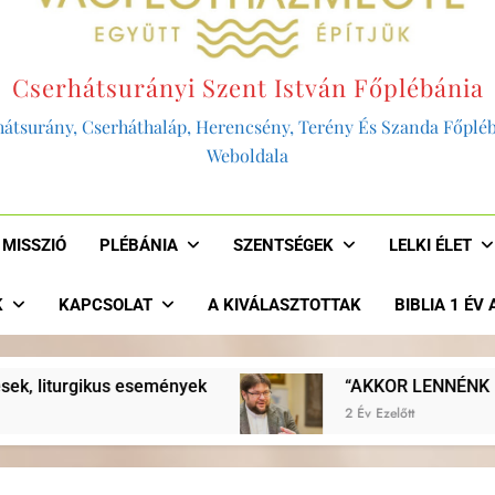
Cserhátsurányi Szent István Főplébánia
átsurány, Cserháthaláp, Herencsény, Terény És Szanda Főplé
Weboldala
MISSZIÓ
PLÉBÁNIA
SZENTSÉGEK
LELKI ÉLET
K
KAPCSOLAT
A KIVÁLASZTOTTAK
BIBLIA 1 ÉV
“AKKOR LENNÉNK HITELESEK, HA JOBBAN EVANGEL
2 Év Ezelőtt