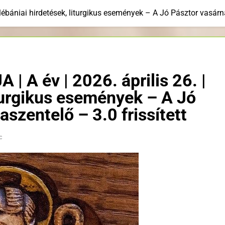
ébániai hirdetések, liturgikus események – A Jó Pásztor vasárna
A év | 2026. április 26. |
iturgikus események – A Jó
szentelő – 3.0 frissített
c