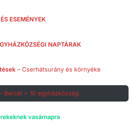
 ÉS ESEMÉNYEK
 EGYHÁZKÖZSÉGI NAPTÁRAK
etések
– Cserhátsurány és környéke
– Bercel + 10 egyházközség
rekeknek vasárnapra