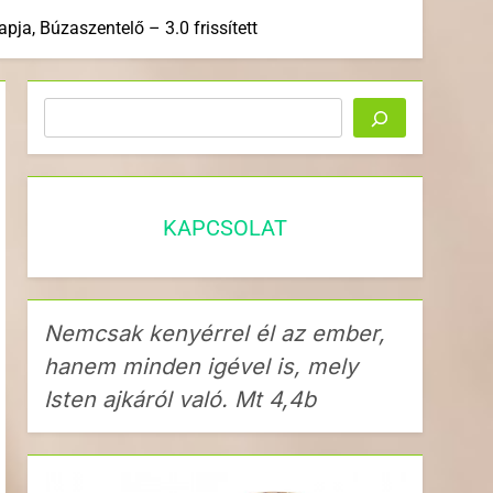
pja, Búzaszentelő – 3.0 frissített
Keresés
KAPCSOLAT
Nemcsak kenyérrel él az ember,
hanem minden igével is, mely
Isten ajkáról való. Mt 4,4b