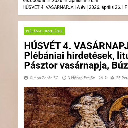
Kezdőoldal
2026
április
26
HÚSVÉT 4. VASÁRNAPJA | A év | 2026. április 26. | Pl
PLÉBÁNIAI HIRDETÉSEK
HÚSVÉT 4. VASÁRNAPJA | 
Plébániai hirdetések, l
Pásztor vasárnapja, Búza
0
Simon Zoltán SC
3 Hónap Ezelőtt
23 Per