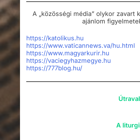
A „közösségi média” olykor zavart ke
ajánlom figyelmete
https://katolikus.hu
https://www.vaticannews.va/hu.html
https://www.magyarkurir.hu
https://vaciegyhazmegye.hu
https://777blog.hu/
Útrava
A litur