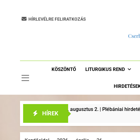
HÍRLEVÉLRE FELIRATKOZÁS
Cserh
KÖSZÖNTŐ
LITURGIKUS REND
HIRDETÉSE
tus 2. | Plébániai hirdetések, liturgikus események
HÍREK