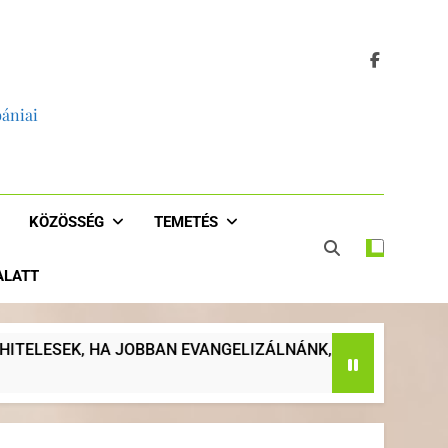
bániai
KÖZÖSSÉG
TEMETÉS
 ALATT
IZÁLNÁNK, HA VISSZATÉRNÉNK AZ EGYHÁZ EREDETI KÜLDE