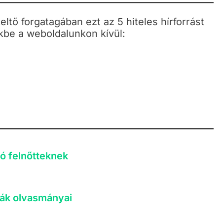
ltő forgatagában ezt az 5 hiteles hírforrást
kbe a weboldalunkon kívül:
ló felnőtteknek
giák olvasmányai