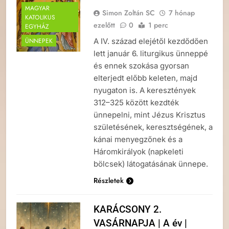
MAGYAR
Simon Zoltán SC
7 hónap
KATOLIKUS
ezelőtt
0
1 perc
EGYHÁZ
A IV. század elejétől kezdődően
ÜNNEPEK
lett január 6. liturgikus ünneppé
és ennek szokása gyorsan
elterjedt előbb keleten, majd
nyugaton is. A keresztények
312–325 között kezdték
ünnepelni, mint Jézus Krisztus
születésének, keresztségének, a
kánai menyegzőnek és a
Háromkirályok (napkeleti
bölcsek) látogatásának ünnepe.
Részletek
KARÁCSONY 2.
VASÁRNAPJA | A év |