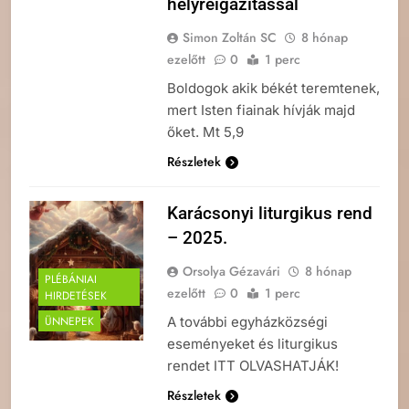
helyreigazítással
Simon Zoltán SC
8 hónap
ezelőtt
0
1 perc
Boldogok akik békét teremtenek,
mert Isten fiainak hívják majd
őket. Mt 5,9
Részletek
Karácsonyi liturgikus rend
– 2025.
Orsolya Gézavári
8 hónap
PLÉBÁNIAI
ezelőtt
0
1 perc
HIRDETÉSEK
A további egyházközségi
ÜNNEPEK
eseményeket és liturgikus
rendet ITT OLVASHATJÁK!
Részletek