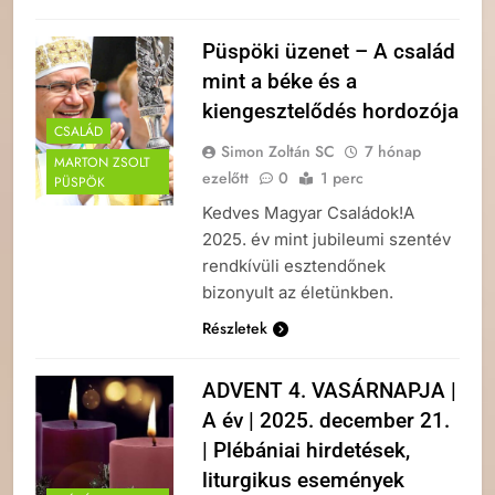
Püspöki üzenet – A család
mint a béke és a
kiengesztelődés hordozója
CSALÁD
Simon Zoltán SC
7 hónap
MARTON ZSOLT
ezelőtt
0
1 perc
PÜSPÖK
Kedves Magyar Családok!A
2025. év mint jubileumi szentév
rendkívüli esztendőnek
bizonyult az életünkben.
Részletek
ADVENT 4. VASÁRNAPJA |
A év | 2025. december 21.
| Plébániai hirdetések,
liturgikus események