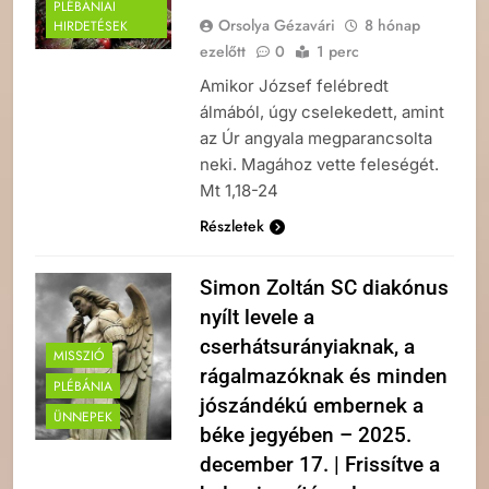
PLÉBÁNIAI
Orsolya Gézavári
8 hónap
HIRDETÉSEK
ezelőtt
0
1 perc
Amikor József felébredt
álmából, úgy cselekedett, amint
az Úr angyala megparancsolta
neki. Magához vette feleségét.
Mt 1,18-24
Részletek
Simon Zoltán SC diakónus
nyílt levele a
cserhátsurányiaknak, a
MISSZIÓ
rágalmazóknak és minden
PLÉBÁNIA
jószándékú embernek a
ÜNNEPEK
béke jegyében – 2025.
december 17. | Frissítve a