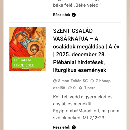
béke felé „Béke veled!”
Részletek
SZENT CSALÁD
VASÁRNAPJA – A
családok megáldása | A év
| 2025. december 28. |
PLÉBÁNIAI
Plébániai hirdetések,
HIRDETÉSEK
liturgikus események
Simon Zoltán SC
7 hónap
ezelőtt
0
1 perc
Kelj fel, vedd a gyermeket és
anyját, és menekülj
Egyiptomba!Maradj ott, míg nem
szólok neked! Mt 2,12-23
Részletek