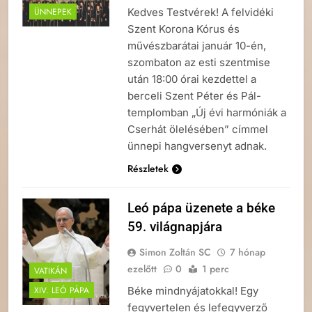
Kedves Testvérek! A felvidéki
ÜNNEPEK
Szent Korona Kórus és
művészbarátai január 10-én,
szombaton az esti szentmise
után 18:00 órai kezdettel a
berceli Szent Péter és Pál-
templomban „Új évi harmóniák a
Cserhát ölelésében” címmel
ünnepi hangversenyt adnak.
Részletek
Leó pápa üzenete a béke
59. világnapjára
Simon Zoltán SC
7 hónap
ezelőtt
0
1 perc
VATIKÁN
Béke mindnyájatokkal! Egy
XIV. LEÓ PÁPA
fegyvertelen és lefegyverző