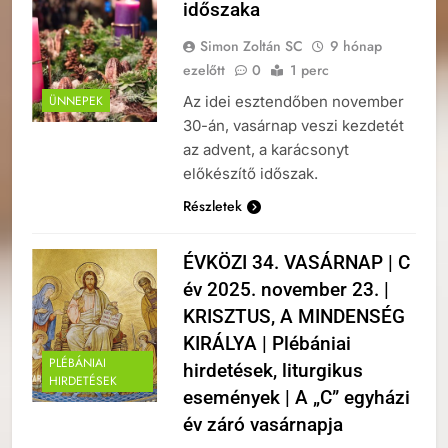
időszaka
Simon Zoltán SC
9 hónap
ezelőtt
0
1 perc
Az idei esztendőben november
ÜNNEPEK
30-án, vasárnap veszi kezdetét
az advent, a karácsonyt
előkészítő időszak.
Részletek
ÉVKÖZI 34. VASÁRNAP | C
év 2025. november 23. |
KRISZTUS, A MINDENSÉG
KIRÁLYA | Plébániai
PLÉBÁNIAI
hirdetések, liturgikus
HIRDETÉSEK
események | A „C” egyházi
év záró vasárnapja