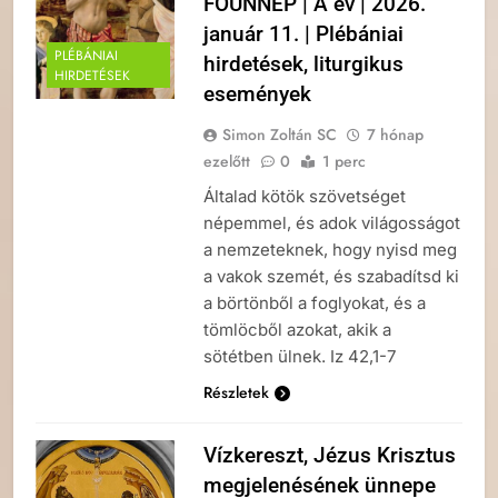
FŐÜNNEP | A év | 2026.
január 11. | Plébániai
PLÉBÁNIAI
hirdetések, liturgikus
HIRDETÉSEK
események
Simon Zoltán SC
7 hónap
ezelőtt
0
1 perc
Általad kötök szövetséget
népemmel, és adok világosságot
a nemzeteknek, hogy nyisd meg
a vakok szemét, és szabadítsd ki
a börtönből a foglyokat, és a
tömlöcből azokat, akik a
sötétben ülnek. Iz 42,1-7
Részletek
Vízkereszt, Jézus Krisztus
megjelenésének ünnepe