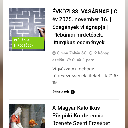
ÉVKÖZI 33. VASÁRNAP | C
év 2025. november 16. |
Szegények világnapja |
Plébániai hirdetések,
PLÉBÁNIAI
liturgikus események
HIRDETÉSEK
Simon Zoltán SC
9 hónap
ezelőtt
0
1 perc
Vigyázzatok, nehogy
félrevezessenek titeket! Lk 21,5-
19
Részletek
A Magyar Katolikus
Püspöki Konferencia
üzenete Szent Erzsébet