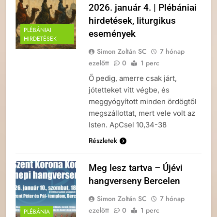
2026. január 4. | Plébániai
hirdetések, liturgikus
PLÉBÁNIAI
események
HIRDETÉSEK
Simon Zoltán SC
7 hónap
ezelőtt
0
1 perc
Ő pedig, amerre csak járt,
jótetteket vitt végbe, és
meggyógyított minden ördögtől
megszállottat, mert vele volt az
Isten. ApCsel 10,34-38
Részletek
Meg lesz tartva – Újévi
hangverseny Bercelen
Simon Zoltán SC
7 hónap
ezelőtt
0
1 perc
PLÉBÁNIA