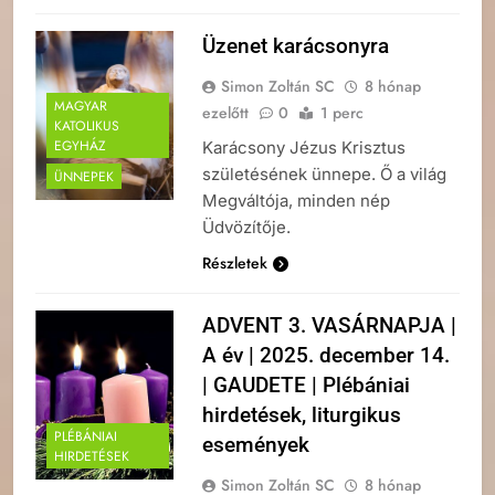
Üzenet karácsonyra
Simon Zoltán SC
8 hónap
MAGYAR
ezelőtt
0
1 perc
KATOLIKUS
EGYHÁZ
Karácsony Jézus Krisztus
születésének ünnepe. Ő a világ
ÜNNEPEK
Megváltója, minden nép
Üdvözítője.
Részletek
ADVENT 3. VASÁRNAPJA |
A év | 2025. december 14.
| GAUDETE | Plébániai
hirdetések, liturgikus
PLÉBÁNIAI
események
HIRDETÉSEK
Simon Zoltán SC
8 hónap