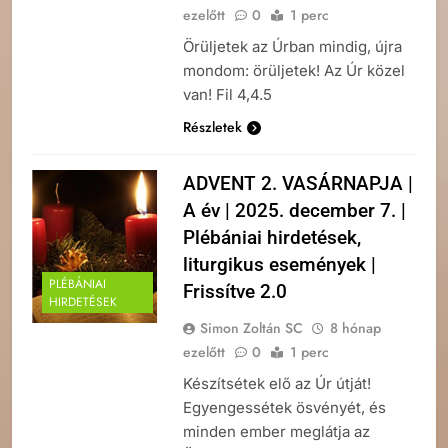
ezelőtt
0
1 perc
Örüljetek az Úrban mindig, újra
mondom: örüljetek! Az Úr közel
van! Fil 4,4.5
Részletek
ADVENT 2. VASÁRNAPJA |
A év | 2025. december 7. |
Plébániai hirdetések,
liturgikus események |
PLÉBÁNIAI
Frissítve 2.0
HIRDETÉSEK
Simon Zoltán SC
8 hónap
ezelőtt
0
1 perc
Készítsétek elő az Úr útját!
Egyengessétek ösvényét, és
minden ember meglátja az