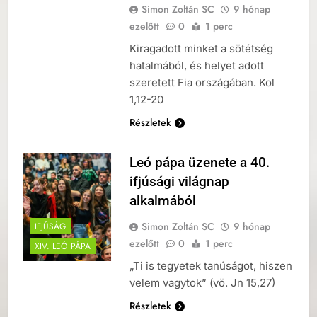
Simon Zoltán SC
9 hónap
ezelőtt
0
1 perc
Kiragadott minket a sötétség
hatalmából, és helyet adott
szeretett Fia országában. Kol
1,12-20
Részletek
Leó pápa üzenete a 40.
ifjúsági világnap
alkalmából
Simon Zoltán SC
9 hónap
IFJÚSÁG
ezelőtt
0
1 perc
XIV. LEÓ PÁPA
„Ti is tegyetek tanúságot, hiszen
velem vagytok” (vö. Jn 15,27)
Részletek