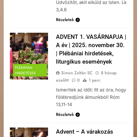
Üdvözítőt, akit elküld az Isten. Lk
3,4.6
Részletek
ADVENT 1. VASÁRNAPJA |
A év | 2025. november 30.
| Plébániai hirdetések,
liturgikus események
PLÉBÁNIAI
Simon Zoltán SC
8 hónap
HIRDETÉSEK
ezelőtt
0
1 perc
Ismeritek az időt: Itt az óra, hogy
fölébredjünk álmunkból! Róm
13,11-14
Részletek
Advent – A várakozás