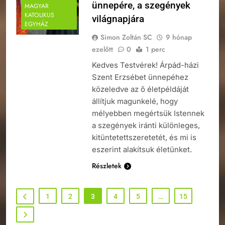
ünnepére, a szegények
MAGYAR
KATOLIKUS
világnapjára
EGYHÁZ
Simon Zoltán SC
9 hónap
ezelőtt
0
1 perc
Kedves Testvérek! Árpád-házi
Szent Erzsébet ünnepéhez
közeledve az ő életpéldáját
állítjuk magunkelé, hogy
mélyebben megértsük Istennek
a szegények iránti különleges,
kitüntetettszeretetét, és mi is
eszerint alakítsuk életünket.
Részletek
1
2
3
4
5
…
15