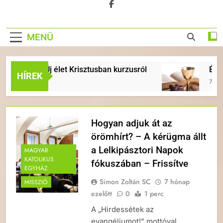
MENÜ
celi Új élet Krisztusban kurzusról
ÉVKÖZI 18.
HÍREK
7 Nap Ezelőtt
Hogyan adjuk át az
örömhírt? – A kérügma állt
a Lelkipásztori Napok
MAGYAR
KATOLIKUS
fókuszában – Frissítve
EGYHÁZ
Simon Zoltán SC
7 hónap
MISSZIÓ
ezelőtt
0
1 perc
A „Hirdessétek az
evangéliumot!” mottóval