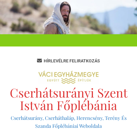
Ugrás
a
tartalomra
HÍRLEVÉLRE FELIRATKOZÁS
Cserhátsurányi Szent
István Főplébánia
Cserhátsurány, Cserháthaláp, Herencsény, Terény És
Szanda Főplébániai Weboldala