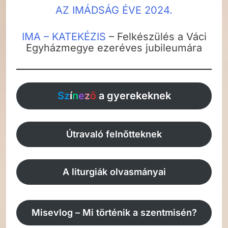
AZ IMÁDSÁG ÉVE 2024.
IMA – KATEKÉZIS
– Felkészülés a Váci
Egyházmegye ezeréves jubileumára
Sz
í
n
e
z
ő
a gyerekeknek
Útravaló felnőtteknek
A liturgiák olvasmányai
Misevlog – Mi történik a szentmisén?