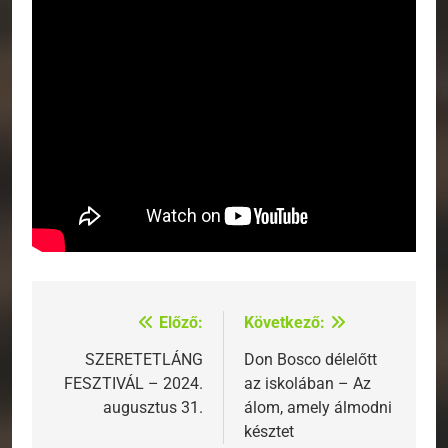
Előző:
Következő:
Bejegyzés
navigáció
SZERETETLÁNG
Don Bosco délelőtt
FESZTIVÁL – 2024.
az iskolában – Az
augusztus 31.
álom, amely álmodni
késztet