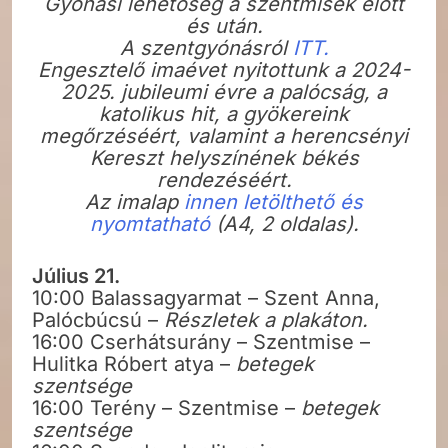
Gyónási lehetőség a szentmisék előtt
és után.
A szentgyónásról
ITT.
Engesztelő imaévet nyitottunk a 2024-
2025. jubileumi évre a palócság, a
katolikus hit, a gyökereink
megőrzéséért, valamint a herencsényi
Kereszt helyszínének békés
rendezéséért.
Az imalap
innen letölthető és
nyomtatható
(A4, 2 oldalas).
Július 21.
10:00 Balassagyarmat – Szent Anna,
Palócbúcsú –
Részletek a plakáton.
16:00 Cserhátsurány – Szentmise –
Hulitka Róbert atya –
betegek
szentsége
16:00 Terény – Szentmise –
betegek
szentsége