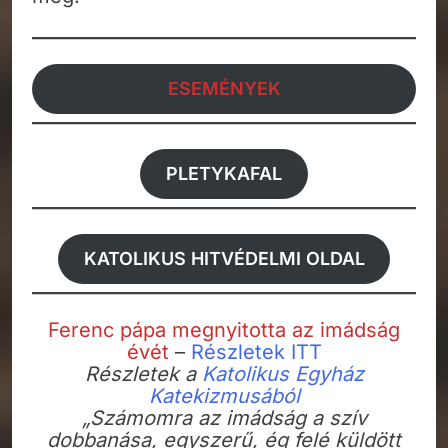
ESEMÉNYEK
PLETYKAFAL
KATOLIKUS HITVÉDELMI OLDAL
Ferenc pápa megnyitotta az imádság
évét
–
Részletek
ITT
Részletek a
Katolikus Egyház
Katekizmusából
„Számomra az imádság a szív
dobbanása, egyszerű, ég felé küldött