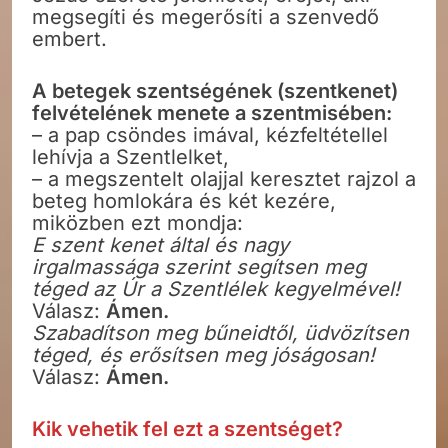
megsegíti és megerősíti a szenvedő
embert.
A betegek szentségének (szentkenet)
felvételének menete a szentmisében:
– a pap csöndes imával, kézfeltétellel
lehívja a Szentlelket,
– a megszentelt olajjal keresztet rajzol a
beteg homlokára és két kezére,
miközben ezt mondja:
E szent kenet által és nagy
irgalmassága szerint segítsen meg
téged az Úr a Szentlélek kegyelmével!
Válasz:
Ámen.
Szabadítson meg bűneidtől, üdvözítsen
téged, és erősítsen meg jóságosan!
Válasz:
Ámen.
Kik vehetik fel ezt a szentséget?