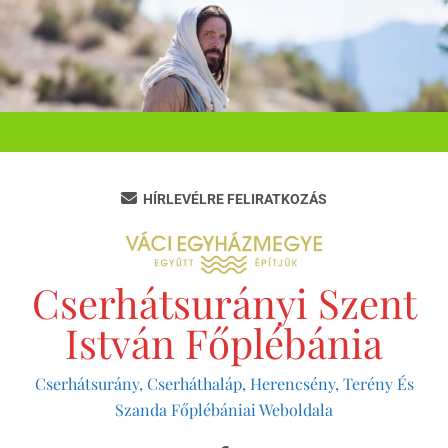
Ugrás
a
tartalomra
HÍRLEVÉLRE FELIRATKOZÁS
Cserhátsurányi Szent
István Főplébánia
Cserhátsurány, Cserháthaláp, Herencsény, Terény És
Szanda Főplébániai Weboldala