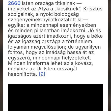
2660
Isten országa titkainak —
melyeket az Atya a „kicsiknek”, Krisztus
szolgáinak, a nyolc boldogság
szegényeinek nyilatkoztatott ki —
egyike: a mindennapi eseményekben
és minden pillanatban imádkozni. Jó és
igazságos azért imádkozni, hogy a béke
és az igazság országa a történelem
folyamán megvalósuljon; de ugyanilyen
fontos, hogy az imádság hassa át az
egyszerű, mindennapi helyzeteket.
Minden imaforma lehet az a kovász,
melyhez az Úr Isten országát
hasonlította.
[9]