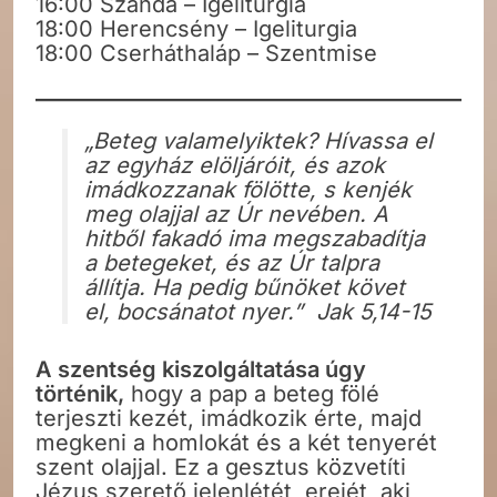
16:00 Szanda – Igeliturgia
18:00 Herencsény – Igeliturgia
18:00 Cserháthaláp – Szentmise
„Beteg valamelyiktek? Hívassa el
az egyház elöljáróit, és azok
imádkozzanak fölötte, s kenjék
meg olajjal az Úr nevében. A
hitből fakadó ima megszabadítja
a betegeket, és az Úr talpra
állítja. Ha pedig bűnöket követ
el, bocsánatot nyer.” Jak 5,14-15
A szentség kiszolgáltatása úgy
történik,
hogy a pap a beteg fölé
terjeszti kezét, imádkozik érte, majd
megkeni a homlokát és a két tenyerét
szent olajjal. Ez a gesztus közvetíti
Jézus szerető jelenlétét, erejét, aki