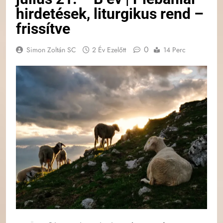
hirdetések, liturgikus rend –
frissítve
0
Simon Zoltán SC
2 Év Ezelőtt
14 Perc