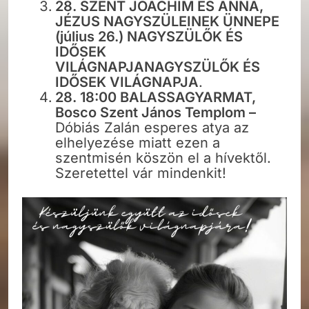
28. SZENT JOACHIM ÉS ANNA,
JÉZUS NAGYSZÜLEINEK ÜNNEPE
(július 26.) NAGYSZÜLŐK ÉS
IDŐSEK
VILÁGNAPJANAGYSZÜLŐK ÉS
IDŐSEK VILÁGNAPJA
.
28. 18:00 BALASSAGYARMAT,
Bosco Szent János Templom –
Dóbiás Zalán esperes atya az
elhelyezése miatt ezen a
szentmisén köszön el a hívektől.
Szeretettel vár mindenkit!