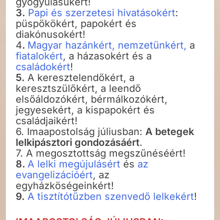
gyógyulásukért!
3.
Papi és szerzetesi hivatásokért
:
püspökökért, papokért és
diakónusokért!
4
.
Magyar hazánkért, nemzetünkért,
a
fiatalokért
, a házasokért és a
családokért
!
5.
A keresztelendőkért, a
keresztszülőkért, a leendő
elsőáldozókért, bérmálkozókért,
jegyesekért, a kispapokért és
családjaikért!
6. Imaapostolság júliusban:
A betegek
lelkipásztori gondozásáért
.
7. A megosztottság megszűnéséért!
8.
A lelki megújulásért
és
az
evangelizációért
, az
egyházköségeinkért!
9.
A tisztítótűzben szenvedő lelkekért
!