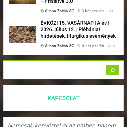
– Frissítve 3.0
Simon Zoltán SC
3 hét ezelőtt
0
ÉVKÖZI 15. VASÁRNAP | A év |
2026. július 12. | Plébániai
hirdetések, liturgikus események
Simon Zoltán SC
4 hét ezelőtt
0
Keresés
KAPCSOLAT
Nemcsak kenyérrel él az ember, hanem