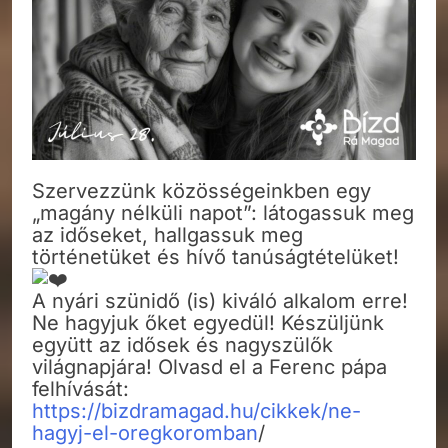
Szervezzünk közösségeinkben egy
„magány nélküli napot”: látogassuk meg
az időseket, hallgassuk meg
történetüket és hívő tanúságtételüket!
A nyári szünidő (is) kiváló alkalom erre!
Ne hagyjuk őket egyedül! Készüljünk
együtt az idősek és nagyszülők
világnapjára! Olvasd el a Ferenc pápa
felhívását:
https://bizdramagad.hu/cikkek/ne-
hagyj-el-oregkoromban
/