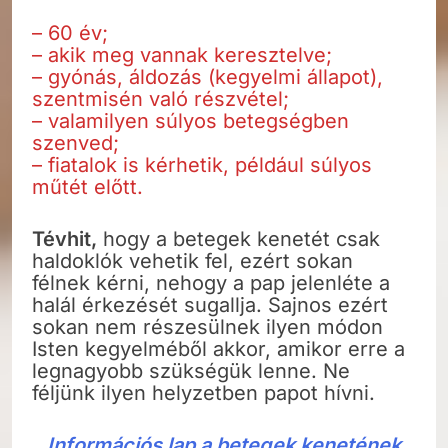
– 60 év;
– akik meg vannak keresztelve;
– gyónás, áldozás (kegyelmi állapot),
szentmisén való részvétel;
– valamilyen súlyos betegségben
szenved;
– fiatalok is kérhetik, például súlyos
műtét előtt.
Tévhit,
hogy a betegek kenetét csak
haldoklók vehetik fel, ezért sokan
félnek kérni, nehogy a pap jelenléte a
halál érkezését sugallja. Sajnos ezért
sokan nem részesülnek ilyen módon
Isten kegyelméből akkor, amikor erre a
legnagyobb szükségük lenne. Ne
féljünk ilyen helyzetben papot hívni.
Információs lap a betegek kenetének