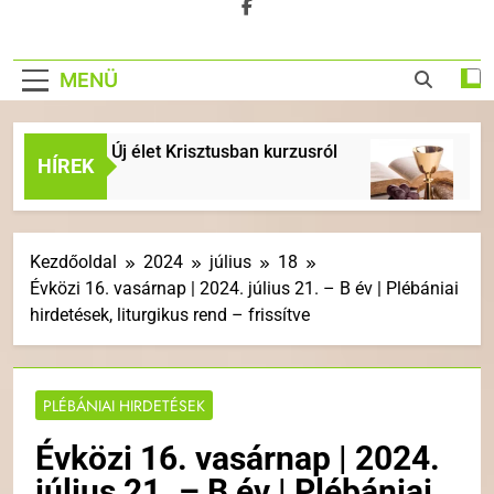
MENÜ
rceli Új élet Krisztusban kurzusról
ÉVKÖZI 18.
HÍREK
6 Nap Ezelőtt
Kezdőoldal
2024
július
18
Évközi 16. vasárnap | 2024. július 21. – B év | Plébániai
hirdetések, liturgikus rend – frissítve
PLÉBÁNIAI HIRDETÉSEK
Évközi 16. vasárnap | 2024.
július 21. – B év | Plébániai