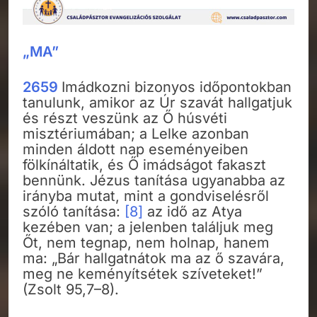
„MA”
2659
Imádkozni bizonyos időpontokban
tanulunk, amikor az Úr szavát hallgatjuk
és részt veszünk az Ő húsvéti
misztériumában; a Lelke azonban
minden áldott nap eseményeiben
fölkínáltatik, és Ő imádságot fakaszt
bennünk. Jézus tanítása ugyanabba az
irányba mutat, mint a gondviselésről
szóló tanítása:
[8]
az idő az Atya
kezében van; a jelenben találjuk meg
Őt, nem tegnap, nem holnap, hanem
ma: „Bár hallgatnátok ma az ő szavára,
meg ne keményítsétek szíveteket!”
(Zsolt 95,7–8).