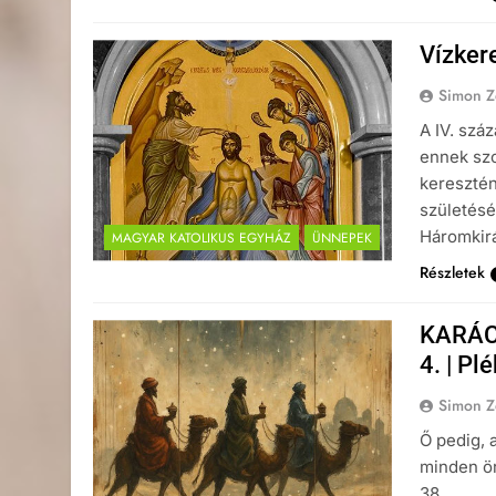
Vízker
Simon Z
A IV. szá
ennek szo
keresztén
születésé
Háromkirá
MAGYAR KATOLIKUS EGYHÁZ
ÜNNEPEK
Részletek
KARÁCS
4. | Pl
Simon Z
Ő pedig, 
minden ör
38