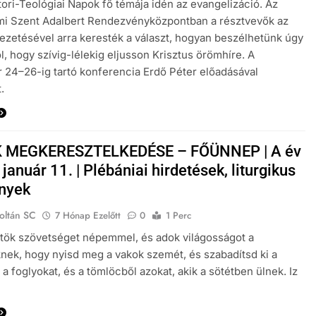
tori-Teológiai Napok fő témája idén az evangelizáció. Az
mi Szent Adalbert Rendezvényközpontban a résztvevők az
ezetésével arra keresték a választ, hogyan beszélhetünk úgy
ől, hogy szívig-lélekig eljusson Krisztus örömhíre. A
24–26-ig tartó konferencia Erdő Péter előadásával
.
 MEGKERESZTELKEDÉSE – FŐÜNNEP | A év
 január 11. | Plébániai hirdetések, liturgikus
nyek
oltán SC
7 Hónap Ezelőtt
0
1 Perc
ötök szövetséget népemmel, és adok világosságot a
ek, hogy nyisd meg a vakok szemét, és szabadítsd ki a
 a foglyokat, és a tömlöcből azokat, akik a sötétben ülnek. Iz