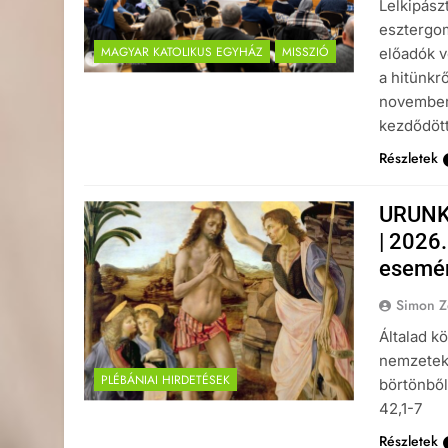
Lelkipász
esztergo
MAGYAR KATOLIKUS EGYHÁZ
MISSZIÓ
előadók v
a hitünkr
november 
kezdődött
Részletek
URUNK
| 2026.
esemé
Simon Z
Általad k
nemzetekn
PLÉBÁNIAI HIRDETÉSEK
börtönből
42,1-7
Részletek