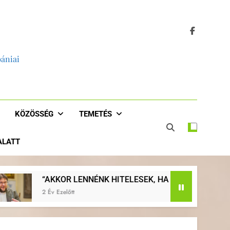
bániai
KÖZÖSSÉG
TEMETÉS
 ALATT
ITELESEK, HA JOBBAN EVANGELIZÁLNÁNK, HA VISSZATÉR