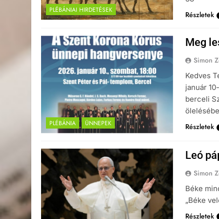
PLÉBÁNIAI HIRDETÉSEK
Részletek
Meg le
Simon Z
Kedves Te
január 10
berceli S
öleléséb
PLÉBÁNIA
ÜNNEPEK
Részletek
Leó pá
Simon Z
Béke mind
„Béke vel
Részletek