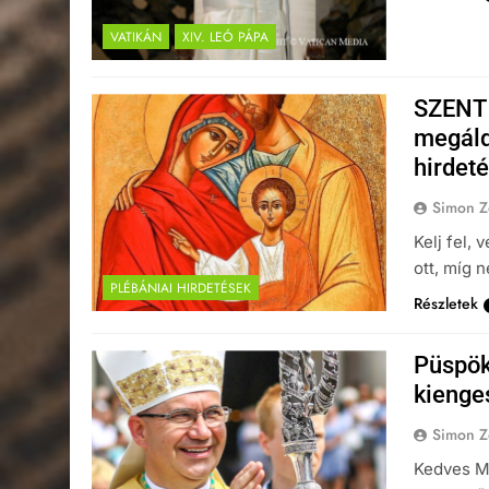
VATIKÁN
XIV. LEÓ PÁPA
SZENT
megáld
hirdet
Simon Z
Kelj fel,
ott, míg 
PLÉBÁNIAI HIRDETÉSEK
Részletek
Püspök
kienge
Simon Z
Kedves Ma