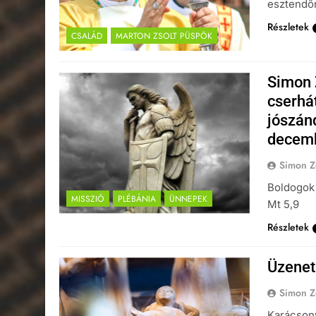
esztendőn
Részletek
CSALÁD
MARTON ZSOLT PÜSPÖK
Simon Z
cserhá
jószán
decembe
Simon Z
Boldogok 
MISSZIÓ
PLÉBÁNIA
ÜNNEPEK
Mt 5,9
Részletek
Üzenet
Simon Z
Karácsony