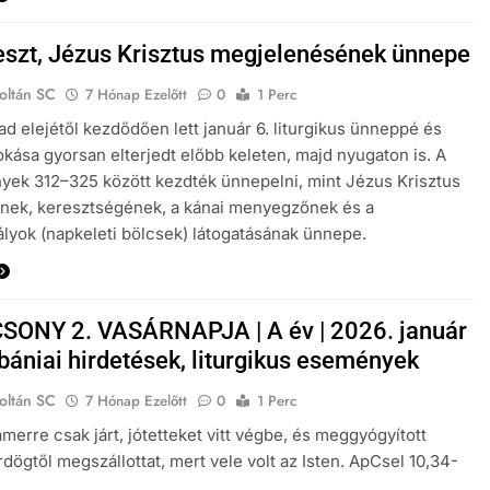
eszt, Jézus Krisztus megjelenésének ünnepe
oltán SC
7 Hónap Ezelőtt
0
1 Perc
zad elejétől kezdődően lett január 6. liturgikus ünneppé és
kása gyorsan elterjedt előbb keleten, majd nyugaton is. A
yek 312–325 között kezdték ünnepelni, mint Jézus Krisztus
nek, keresztségének, a kánai menyegzőnek és a
lyok (napkeleti bölcsek) látogatásának ünnepe.
ONY 2. VASÁRNAPJA | A év | 2026. január
ébániai hirdetések, liturgikus események
oltán SC
7 Hónap Ezelőtt
0
1 Perc
amerre csak járt, jótetteket vitt végbe, és meggyógyított
dögtől megszállottat, mert vele volt az Isten. ApCsel 10,34-