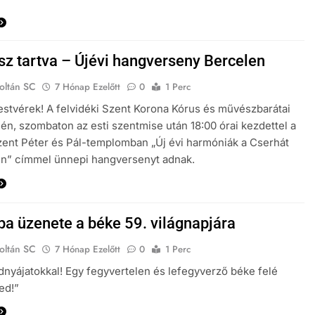
sz tartva – Újévi hangverseny Bercelen
oltán SC
7 Hónap Ezelőtt
0
1 Perc
stvérek! A felvidéki Szent Korona Kórus és művészbarátai
-én, szombaton az esti szentmise után 18:00 órai kezdettel a
zent Péter és Pál-templomban „Új évi harmóniák a Cserhát
en” címmel ünnepi hangversenyt adnak.
pa üzenete a béke 59. világnapjára
oltán SC
7 Hónap Ezelőtt
0
1 Perc
nyájatokkal! Egy fegyvertelen és lefegyverző béke felé
ed!”