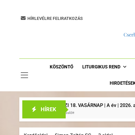
HÍRLEVÉLRE FELIRATKOZÁS
Cserh
KÖSZÖNTŐ
LITURGIKUS REND
HIRDETÉSE
18. VASÁRNAP | A év | 2026. augusztus 2. | Plébániai hirdetés
HÍREK
lőtt