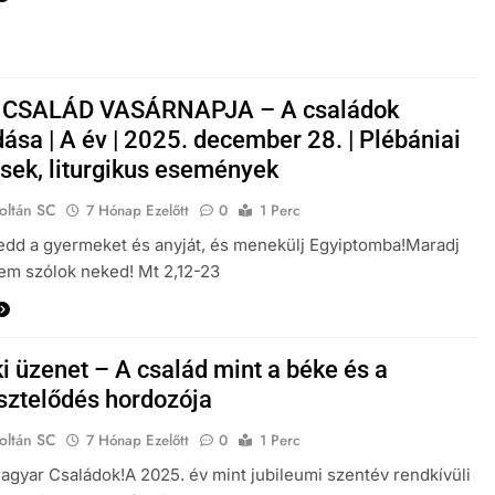
 CSALÁD VASÁRNAPJA – A családok
ása | A év | 2025. december 28. | Plébániai
ések, liturgikus események
oltán SC
7 Hónap Ezelőtt
0
1 Perc
 vedd a gyermeket és anyját, és menekülj Egyiptomba!Maradj
nem szólok neked! Mt 2,12-23
i üzenet – A család mint a béke és a
sztelődés hordozója
oltán SC
7 Hónap Ezelőtt
0
1 Perc
gyar Családok!A 2025. év mint jubileumi szentév rendkívüli