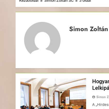
Kezdőoldal
Simon Zoltán SC
3 oldal
Simon Zoltán
Hogyan
Lelkip
Simon Z
A „Hirdes