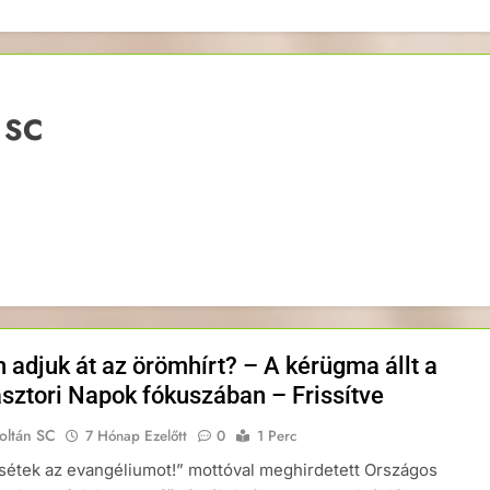
 SC
 adjuk át az örömhírt? – A kérügma állt a
ásztori Napok fókuszában – Frissítve
oltán SC
7 Hónap Ezelőtt
0
1 Perc
sétek az evangéliumot!” mottóval meghirdetett Országos