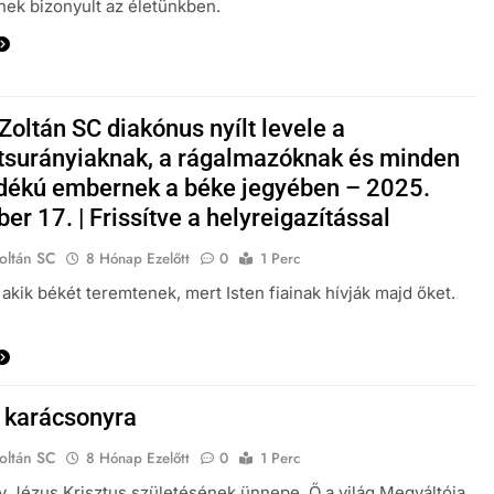
ek bizonyult az életünkben.
oltán SC diakónus nyílt levele a
tsurányiaknak, a rágalmazóknak és minden
dékú embernek a béke jegyében – 2025.
r 17. | Frissítve a helyreigazítással
oltán SC
8 Hónap Ezelőtt
0
1 Perc
akik békét teremtenek, mert Isten fiainak hívják majd őket.
 karácsonyra
oltán SC
8 Hónap Ezelőtt
0
1 Perc
 Jézus Krisztus születésének ünnepe. Ő a világ Megváltója,