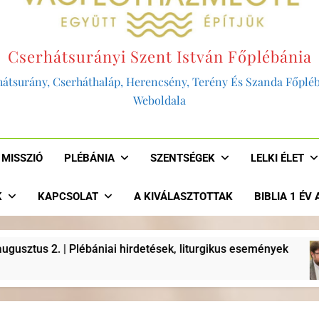
Cserhátsurányi Szent István Főplébánia
átsurány, Cserháthaláp, Herencsény, Terény És Szanda Főplé
Weboldala
MISSZIÓ
PLÉBÁNIA
SZENTSÉGEK
LELKI ÉLET
K
KAPCSOLAT
A KIVÁLASZTOTTAK
BIBLIA 1 ÉV
ek, liturgikus események
“AKKOR LENNÉNK H
2 Év Ezelőtt