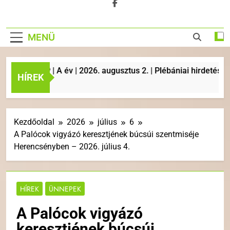
MENÜ
AP | A év | 2026. augusztus 2. | Plébániai hirdetések, litur
HÍREK
Kezdőoldal
2026
július
6
A Palócok vigyázó keresztjének búcsúi szentmiséje
Herencsényben – 2026. július 4.
HÍREK
ÜNNEPEK
A Palócok vigyázó
keresztjének búcsúi