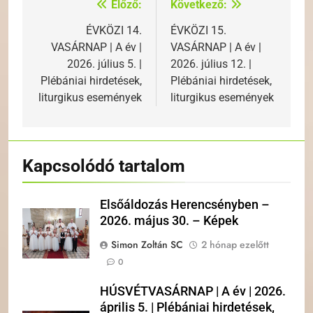
Előző:
Következő:
Bejegyzés
navigáció
ÉVKÖZI 14.
ÉVKÖZI 15.
VASÁRNAP | A év |
VASÁRNAP | A év |
2026. július 5. |
2026. július 12. |
Plébániai hirdetések,
Plébániai hirdetések,
liturgikus események
liturgikus események
Kapcsolódó tartalom
Elsőáldozás Herencsényben –
2026. május 30. – Képek
Simon Zoltán SC
2 hónap ezelőtt
0
HÚSVÉTVASÁRNAP | A év | 2026.
április 5. | Plébániai hirdetések,