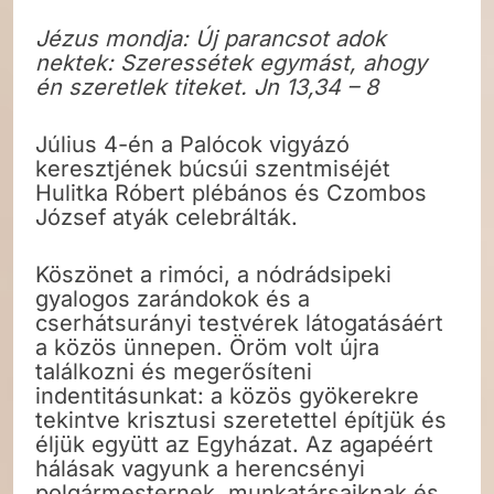
Jézus mondja: Új parancsot adok
nektek: Szeressétek egymást, ahogy
én szeretlek titeket. Jn 13,34 – 8
Július 4-én a Palócok vigyázó
keresztjének búcsúi szentmiséjét
Hulitka Róbert plébános és Czombos
József atyák celebrálták.
Köszönet a rimóci, a nódrádsipeki
gyalogos zarándokok és a
cserhátsurányi testvérek látogatásáért
a közös ünnepen. Öröm volt újra
találkozni és megerősíteni
indentitásunkat: a közös gyökerekre
tekintve krisztusi szeretettel építjük és
éljük együtt az Egyházat. Az agapéért
hálásak vagyunk a herencsényi
polgármesternek, munkatársaiknak és