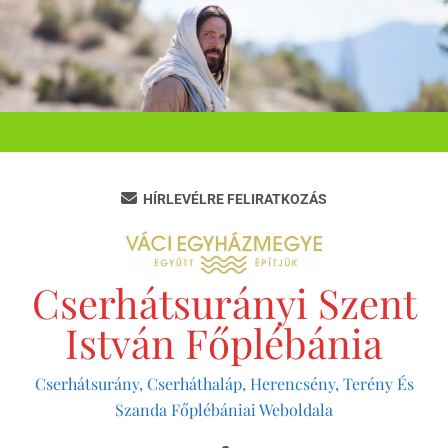
Ugrás
a
tartalomra
HÍRLEVÉLRE FELIRATKOZÁS
Cserhátsurányi Szent
István Főplébánia
Cserhátsurány, Cserháthaláp, Herencsény, Terény És
Szanda Főplébániai Weboldala