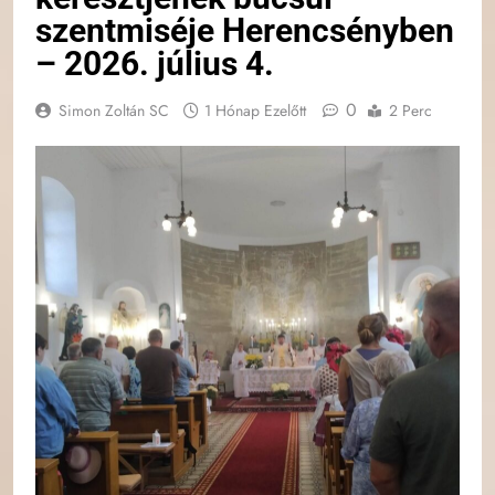
szentmiséje Herencsényben
– 2026. július 4.
0
Simon Zoltán SC
1 Hónap Ezelőtt
2 Perc