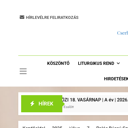
HÍRLEVÉLRE FELIRATKOZÁS
Cserh
KÖSZÖNTŐ
LITURGIKUS REND
HIRDETÉSE
ÁRNAP | A év | 2026. augusztus 2. | Plébániai hirdetések, lit
HÍREK