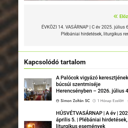
Előz
Bejegyzés
navigáció
ÉVKÖZI 14. VASÁRNAP | C év 2025. július 6.
Plébániai hirdetések, liturgikus r
Kapcsolódó tartalom
A Palócok vigyázó keresztjéne
búcsúi szentmiséje
Herencsényben – 2026. július 4
Simon Zoltán SC
1 Hónap Ezelőtt
HÚSVÉTVASÁRNAP | A év | 202
április 5. | Plébániai hirdetések,
liturgikus események