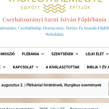
Cserhátsurányi Szent István Főplébánia
átsurány, Cserháthaláp, Herencsény, Terény És Szanda Főplé
Weboldala
MISSZIÓ
PLÉBÁNIA
SZENTSÉGEK
LELKI ÉLET
K
KAPCSOLAT
A KIVÁLASZTOTTAK
BIBLIA 1 ÉV
urgikus események
“AKKOR LENNÉNK HITELES
2 Év Ezelőtt