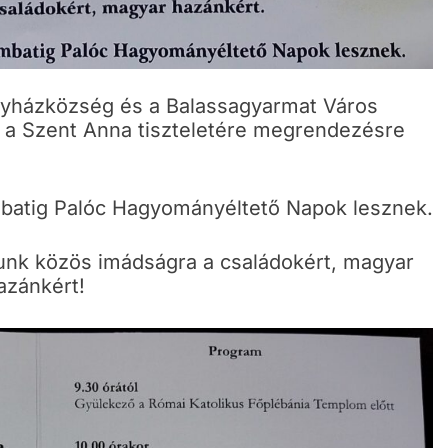
gyházközség és a Balassagyarmat Város
 a Szent Anna tiszteletére megrendezésre
batig Palóc Hagyományéltető Napok lesznek.
runk közös imádságra a családokért, magyar
azánkért!