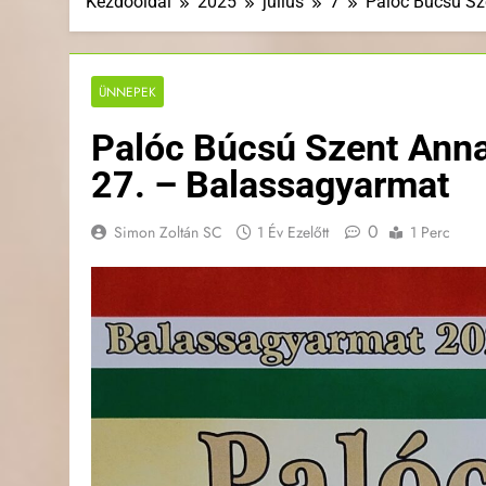
Kezdőoldal
2025
július
7
Palóc Búcsú Sze
ÜNNEPEK
Palóc Búcsú Szent Anna 
27. – Balassagyarmat
0
Simon Zoltán SC
1 Év Ezelőtt
1 Perc