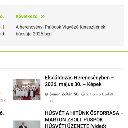
ő:
Következő:
 |
A herencsényi Palócok Vigyázó Keresztjének
end
búcsúja 2025-ben
k
Elsőáldozás Herencsényben –
2026. május 30. – Képek
.
Simon Zoltán SC
2 Hónap Ezelőtt
0
0
6.
HÚSVÉT A HITÜNK ŐSFORRÁSA –
MARTON ZSOLT PÜSPÖK
HÚSVÉTI ÜZENETE (videó)