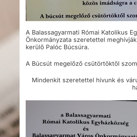
A Balassagyarmati Római Katolikus E
Önkormányzata szeretettel meghívják
kerülő Palóc Búcsúra.
A Búcsút megelőző csütörtöktől szom
Mindenkit szeretettel hívunk és vá
h