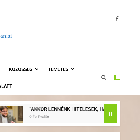
bániai
KÖZÖSSÉG
TEMETÉS
 ALATT
EK, HA JOBBAN EVANGELIZÁLNÁNK, HA VISSZATÉRNÉNK A