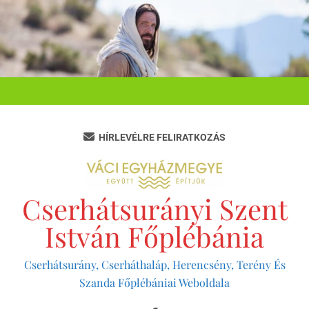
Ugrás
a
tartalomra
HÍRLEVÉLRE FELIRATKOZÁS
Cserhátsurányi Szent
István Főplébánia
Cserhátsurány, Cserháthaláp, Herencsény, Terény És
Szanda Főplébániai Weboldala