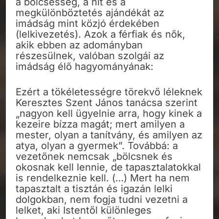
a bölcsesség, a hit és a
megkülönböztetés ajándékát az
imádság mint közjó érdekében
(lelkivezetés). Azok a férfiak és nők,
akik ebben az adományban
részesülnek, valóban szolgái az
imádság élő hagyományának:
Ezért a tökéletességre törekvő léleknek
Keresztes Szent János tanácsa szerint
„nagyon kell ügyelnie arra, hogy kinek a
kezeire bízza magát; mert amilyen a
mester, olyan a tanítvány, és amilyen az
atya, olyan a gyermek”. Továbbá: a
vezetőnek nemcsak „bölcsnek és
okosnak kell lennie, de tapasztalatokkal
is rendelkeznie kell. (…) Mert ha nem
tapasztalt a tisztán és igazán lelki
dolgokban, nem fogja tudni vezetni a
lelket, aki Istentől különleges