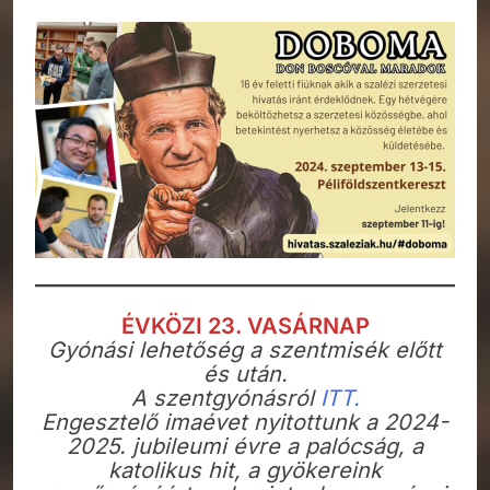
ÉVKÖZI 23. VASÁRNAP
Gyónási lehetőség a szentmisék előtt
és után.
A szentgyónásról
ITT.
Engesztelő imaévet nyitottunk a 2024-
2025. jubileumi évre a palócság, a
katolikus hit, a gyökereink