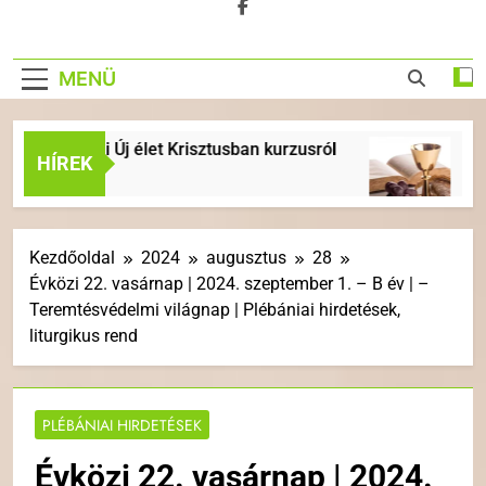
MENÜ
rceli Új élet Krisztusban kurzusról
ÉVKÖZI 18
HÍREK
1 Hét Ezelőtt
Kezdőoldal
2024
augusztus
28
Évközi 22. vasárnap | 2024. szeptember 1. – B év | –
Teremtésvédelmi világnap | Plébániai hirdetések,
liturgikus rend
PLÉBÁNIAI HIRDETÉSEK
Évközi 22. vasárnap | 2024.