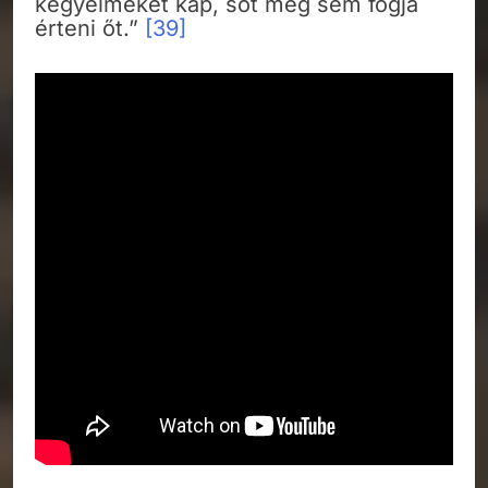
kegyelmeket kap, sőt meg sem fogja
érteni őt.”
[39]