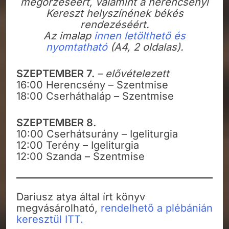
megőrzéséért, valamint a herencsényi
Kereszt helyszínének békés
rendezéséért.
Az imalap
innen letölthető és
nyomtatható
(A4, 2 oldalas).
SZEPTEMBER 7.
– elővételezett
16:00 Herencsény – Szentmise
18:00 Cserháthaláp – Szentmise
SZEPTEMBER 8.
10:00 Cserhátsurány – Igeliturgia
12:00 Terény – Igeliturgia
12:00 Szanda – Szentmise
Dariusz atya által írt könyv
megvásárolható,
rendelhető a plébánián
keresztül ITT.