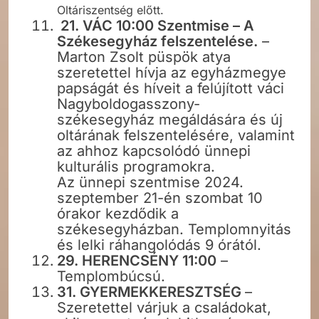
Oltáriszentség előtt.
21. VÁC 10:00 Szentmise – A
Székesegyház felszentelése.
–
Marton Zsolt püspök atya
szeretettel hívja az egyházmegye
papságát és híveit a felújított váci
Nagyboldogasszony-
székesegyház megáldására és új
oltárának felszentelésére, valamint
az ahhoz kapcsolódó ünnepi
kulturális programokra.
Az ünnepi szentmise 2024.
szeptember 21-én szombat 10
órakor kezdődik a
székesegyházban. Templomnyitás
és lelki ráhangolódás 9 órától.
29. HERENCSÉNY 11:00
–
Templombúcsú.
31. GYERMEKKERESZTSÉG
–
Szeretettel várjuk a családokat,