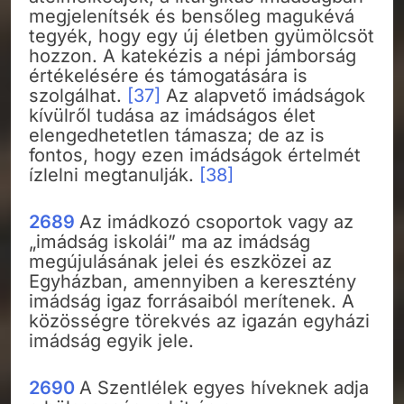
megjelenítsék és bensőleg magukévá
tegyék, hogy egy új életben gyümölcsöt
hozzon. A katekézis a népi jámborság
értékelésére és támogatására is
szolgálhat.
[37]
Az alapvető imádságok
kívülről tudása az imádságos élet
elengedhetetlen támasza; de az is
fontos, hogy ezen imádságok értelmét
ízlelni megtanulják.
[38]
2689
Az imádkozó csoportok vagy az
„imádság iskolái” ma az imádság
megújulásának jelei és eszközei az
Egyházban, amennyiben a keresztény
imádság igaz forrásaiból merítenek. A
közösségre törekvés az igazán egyházi
imádság egyik jele.
2690
A Szentlélek egyes híveknek adja