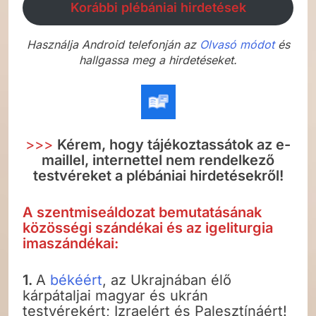
Korábbi plébániai hirdetések
Használja Android telefonján az
Olvasó módot
és
hallgassa meg a hirdetéseket.
>>>
Kérem, hogy tájékoztassátok az e-
maillel, internettel nem rendelkező
testvéreket a plébániai hirdetésekről!
A szentmiseáldozat bemutatásának
közösségi szándékai és az igeliturgia
imaszándékai:
1.
A
békéért
, az Ukrajnában élő
kárpátaljai magyar és ukrán
testvérekért; Izraelért és Palesztínáért!