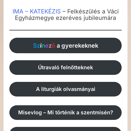
IMA – KATEKÉZIS
– Felkészülés a Váci
Egyházmegye ezeréves jubileumára
Sz
í
n
e
z
ő
a gyerekeknek
Útravaló felnőtteknek
A liturgiák olvasmányai
Misevlog – Mi történik a szentmisén?