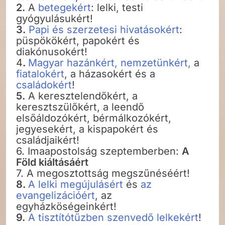
2.
A
betegekért
: lelki, testi
gyógyulásukért!
3.
Papi és szerzetesi hivatásokért
:
püspökökért, papokért és
diakónusokért!
4
.
Magyar hazánkért, nemzetünkért,
a
fiatalokért
, a házasokért és a
családokért
!
5.
A keresztelendőkért, a
keresztszülőkért, a leendő
elsőáldozókért, bérmálkozókért,
jegyesekért, a kispapokért és
családjaikért!
6. Imaapostolság szeptemberben:
A
Föld kiáltásáért
7. A megosztottság megszűnéséért!
8.
A lelki megújulásért
és
az
evangelizációért
, az
egyházköségeinkért!
9.
A tisztítótűzben szenvedő lelkekért
!