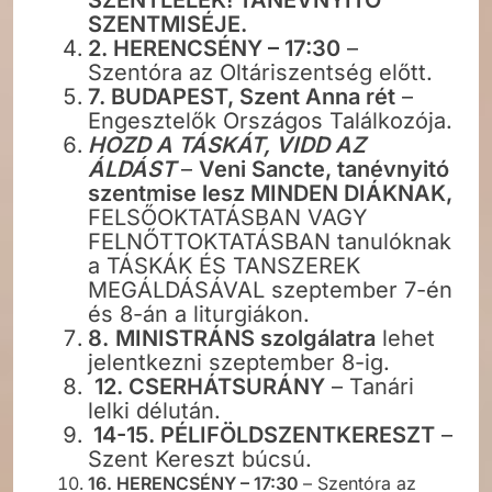
SZENTMISÉJE.
2. HERENCSÉNY – 17:30
–
Szentóra az Oltáriszentség előtt.
7. BUDAPEST, Szent Anna rét
–
Engesztelők Országos Találkozója.
HOZD A TÁSKÁT, VIDD AZ
ÁLDÁST
–
Veni Sancte, tanévnyitó
szentmise lesz MINDEN DIÁKNAK,
FELSŐOKTATÁSBAN VAGY
FELNŐTTOKTATÁSBAN tanulóknak
a TÁSKÁK ÉS TANSZEREK
MEGÁLDÁSÁVAL szeptember 7-én
és 8-án a liturgiákon.
8.
MINISTRÁNS szolgálatra
lehet
jelentkezni szeptember 8-ig.
12. CSERHÁTSURÁNY
– Tanári
lelki délután.
14-15. PÉLIFÖLDSZENTKERESZT
–
Szent Kereszt búcsú.
16. HERENCSÉNY – 17:30
– Szentóra az