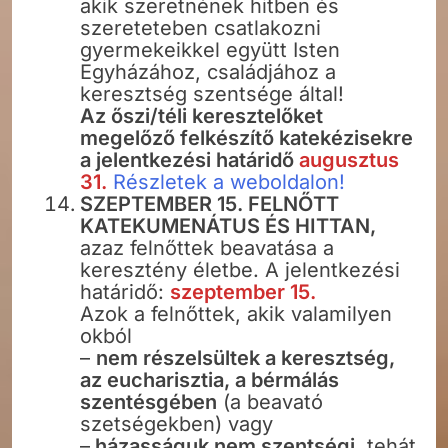
akik szeretnének hitben és
szereteteben csatlakozni
gyermekeikkel együtt Isten
Egyházához, családjához a
keresztség szentsége által!
Az őszi/téli keresztelőket
megelőző felkészítő katekézisekre
a jelentkezési határidő
augusztus
31.
Részletek a weboldalon!
SZEPTEMBER 15. FELNŐTT
KATEKUMENÁTUS ÉS HITTAN,
azaz felnőttek beavatása a
keresztény életbe. A jelentkezési
határidő:
szeptember 15.
Azok a felnőttek, akik valamilyen
okból
–
nem részelsültek a keresztség,
az eucharisztia, a bérmálás
szentésgében
(a beavató
szetségekben) vagy
–
házasságuk nem szentségi,
tehát