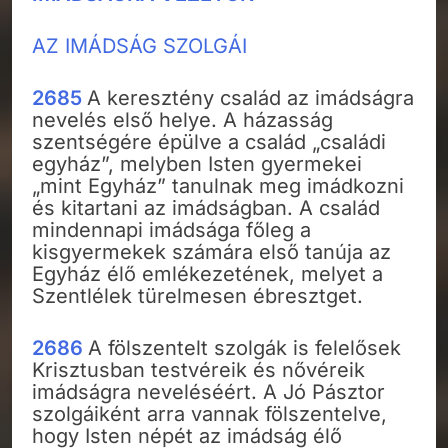
AZ IMÁDSÁG SZOLGÁI
2685
A keresztény család az imádságra
nevelés első helye. A házasság
szentségére épülve a család „családi
egyház”, melyben Isten gyermekei
„mint Egyház” tanulnak meg imádkozni
és kitartani az imádságban. A család
mindennapi imádsága főleg a
kisgyermekek számára első tanúja az
Egyház élő emlékezetének, melyet a
Szentlélek türelmesen ébresztget.
2686
A fölszentelt szolgák is felelősek
Krisztusban testvéreik és nővéreik
imádságra neveléséért. A Jó Pásztor
szolgáiként arra vannak fölszentelve,
hogy Isten népét az imádság élő