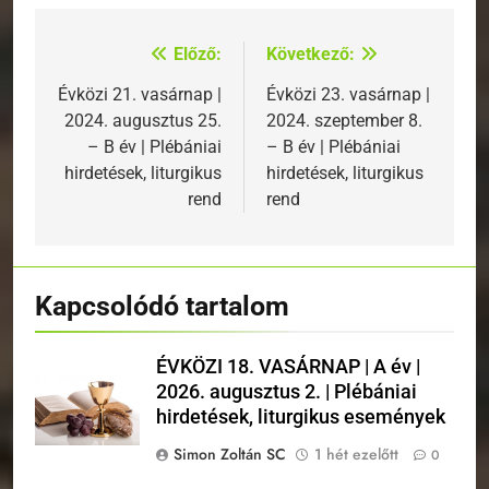
Előző:
Következő:
Bejegyzés
navigáció
Évközi 21. vasárnap |
Évközi 23. vasárnap |
2024. augusztus 25.
2024. szeptember 8.
– B év | Plébániai
– B év | Plébániai
hirdetések, liturgikus
hirdetések, liturgikus
rend
rend
Kapcsolódó tartalom
ÉVKÖZI 18. VASÁRNAP | A év |
2026. augusztus 2. | Plébániai
hirdetések, liturgikus események
Simon Zoltán SC
1 hét ezelőtt
0