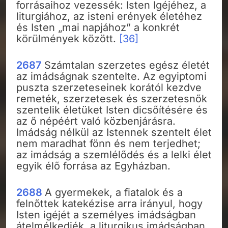
forrásaihoz vezessék: Isten Igéjéhez, a
liturgiához, az isteni erények életéhez
és Isten „mai napjához” a konkrét
körülmények között.
[36]
2687
Számtalan szerzetes egész életét
az imádságnak szentelte. Az egyiptomi
puszta szerzeteseinek korától kezdve
remeték, szerzetesek és szerzetesnők
szentelik életüket Isten dicsőítésére és
az ő népéért való közbenjárásra.
Imádság nélkül az Istennek szentelt élet
nem maradhat fönn és nem terjedhet;
az imádság a szemlélődés és a lelki élet
egyik élő forrása az Egyházban.
2688
A gyermekek, a fiatalok és a
felnőttek katekézise arra irányul, hogy
Isten igéjét a személyes imádságban
átelmélkedjék, a liturgikus imádságban