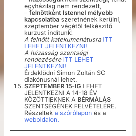
egyházilag nem rendezett,
–
felnőttként Istennel mélyebb
kapcsolatba
szeretnének kerülni,
szeptember végétől felkészítő
kurzust indítunk!
A felnőtt katekumenátusra
ITT
LEHET JELENTKEZNI!
A házasság szentségi
rendezésére
ITT LEHET
JELENTKEZNI!
Érdeklődni Simon Zoltán SC
diakónusnál lehet.
SZEPTEMBER 15-IG
LEHET
JELENTKEZNI A 14-18 ÉV
KÖZÖTTIEKNEK A
BÉRMÁLÁS
SZENTSÉGÉNEK FELVÉTELÉRE.
Részeltek
a szórólapon
és a
weboldalon.