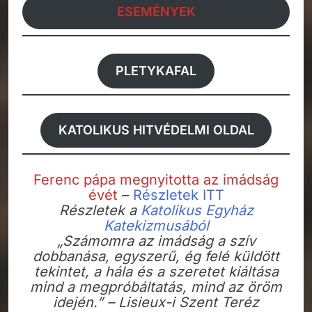
ESEMÉNYEK
PLETYKAFAL
KATOLIKUS HITVÉDELMI OLDAL
Ferenc pápa megnyitotta az imádság
évét
–
Részletek
ITT
Részletek a
Katolikus Egyház
Katekizmusából
„Számomra az imádság a szív
dobbanása, egyszerű, ég felé küldött
tekintet, a hála és a szeretet kiáltása
mind a megpróbáltatás, mind az öröm
idején.” – Lisieux-i Szent Teréz