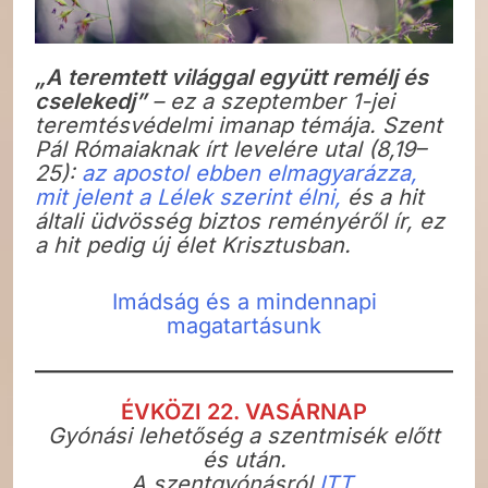
„A teremtett világgal együtt remélj és
cselekedj”
– ez a szeptember 1-jei
teremtésvédelmi imanap témája. Szent
Pál Rómaiaknak írt levelére utal (8,19–
25):
az apostol ebben elmagyarázza,
mit jelent a Lélek szerint élni,
és a hit
általi üdvösség biztos reményéről ír, ez
a hit pedig új élet Krisztusban.
Imádság és a mindennapi
magatartásunk
ÉVKÖZI 22. VASÁRNAP
Gyónási lehetőség a szentmisék előtt
és után.
A szentgyónásról
ITT.