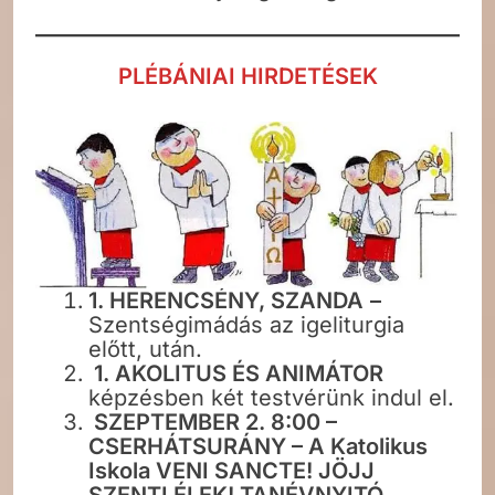
PLÉBÁNIAI HIRDETÉSEK
1. HERENCSÉNY, SZANDA
–
Szentségimádás az igeliturgia
előtt, után.
1. AKOLITUS ÉS ANIMÁTOR
képzésben két testvérünk indul el.
SZEPTEMBER 2. 8:00 –
CSERHÁTSURÁNY – A Katolikus
Iskola VENI SANCTE! JÖJJ
SZENTLÉLEK! TANÉVNYITÓ