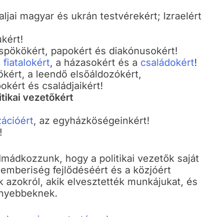
aljai magyar és ukrán testvérekért; Izraelért
ukért!
üspökökért, papokért és diakónusokért!
a
fiatalokért
, a házasokért és a
családokért
!
kért, a leendő elsőáldozókért,
okért és családjaikért!
itikai vezetőkért
zációért
, az egyházköségeinkért!
!
Imádkozzunk, hogy a politikai vezetők saját
 emberiség fejlődéséért és a közjóért
azokról, akik elvesztették munkájukat, és
ényebbeknek.