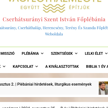
Cserhátsurányi Szent István Főplébánia
átsurány, Cserháthaláp, Herencsény, Terény És Szanda Főplé
Weboldala
MISSZIÓ
PLÉBÁNIA
SZENTSÉGEK
LELKI ÉLET
K
KAPCSOLAT
A KIVÁLASZTOTTAK
BIBLIA 1 ÉV
urgikus események
“AKKOR LENNÉNK HITELES
2 Év Ezelőtt