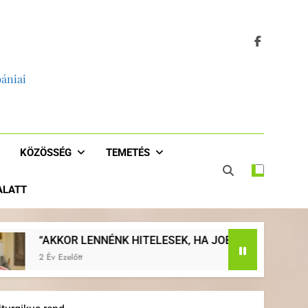
bániai
KÖZÖSSÉG
TEMETÉS
 ALATT
EK, HA JOBBAN EVANGELIZÁLNÁNK, HA VISSZATÉRNÉNK AZ