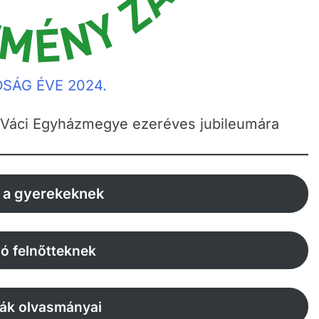
DSÁG ÉVE 2024.
 Váci Egyházmegye ezeréves jubileumára
a gyerekeknek
ló felnőtteknek
giák olvasmányai