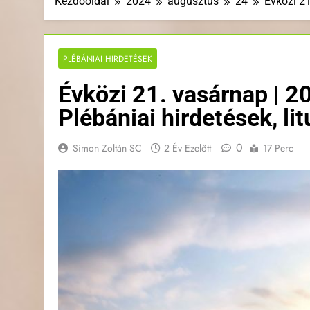
Kezdőoldal
2024
augusztus
24
Évközi 21
PLÉBÁNIAI HIRDETÉSEK
Évközi 21. vasárnap | 2
Plébániai hirdetések, li
0
Simon Zoltán SC
2 Év Ezelőtt
17 Perc