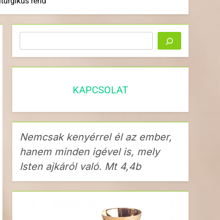
iturgikus rend
Keresés
KAPCSOLAT
Nemcsak kenyérrel él az ember,
hanem minden igével is, mely
Isten ajkáról való. Mt 4,4b