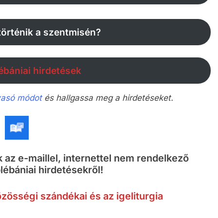
történik a szentmisén?
ébániai hirdetések
vasó módot
és hallgassa meg a hirdetéseket.
az e-maillel, internettel nem rendelkező
lébániai hirdetésekről!
össégi szándékai és az igeliturgia