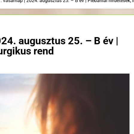
. vasárnap | 2024. augusztus 25. – B év | Plébániai hirdetések, l
024. augusztus 25. – B év |
turgikus rend