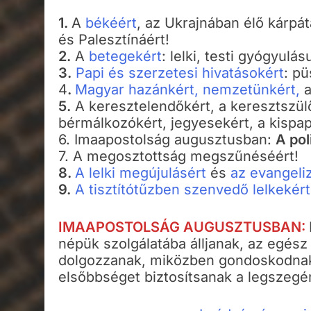
1.
A
békéért
, az Ukrajnában élő kárpát
és Palesztínáért!
2.
A
betegekért
: lelki, testi gyógyulás
3.
Papi és szerzetesi hivatásokért
: p
4
.
Magyar hazánkért, nemzetünkért,
5.
A keresztelendőkért, a keresztszülő
bérmálkozókért, jegyesekért, a kispap
6. Imaapostolság augusztusban:
A pol
7. A megosztottság megszűnéséért!
8.
A lelki megújulásért
és
az evangeli
9.
A tisztítótűzben szenvedő lelkekért
IMAAPOSTOLSÁG AUGUSZTUSBAN:
népük szolgálatába álljanak, az egész
dolgozzanak, miközben gondoskodnak 
elsőbbséget biztosítsanak a legszeg