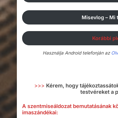
Misevlog – Mi 
Korábbi pl
Használja Android telefonján az
Ol
>>>
Kérem, hogy tájékoztassátok 
testvéreket a p
A szentmiseáldozat bemutatásának köz
imaszándékai: