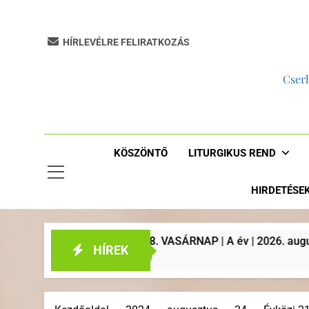
HÍRLEVÉLRE FELIRATKOZÁS
Cserh
KÖSZÖNTŐ
LITURGIKUS REND
HIRDETÉSE
RNAP | A év | 2026. augusztus 2. | Plébániai hirdetések, lit
HÍREK