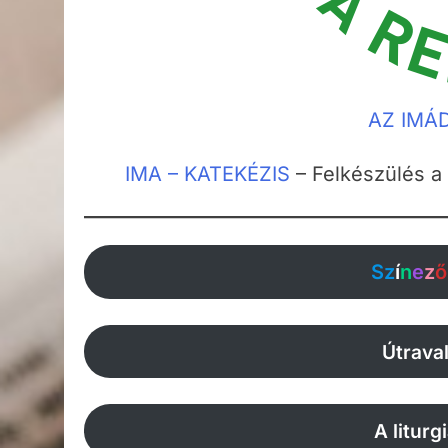
AZ IMÁ
IMA – KATEKÉZIS
– Felkészülés a
Sz
í
n
e
z
ő
Útrava
A litur