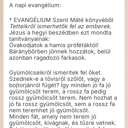
A napi evangélium:
† EVANGÉLIUM Szent Máté könyvéből
Tetteikről ismerhetők fel az emberek.
Jézus a hegyi beszédben ezt mondta
tanítványainak:
Óvakodjatok a hamis prófétáktól!
Báránybőrben jönnek hozzátok, belül
azonban ragadozó farkasok.
Gyümölcseikről ismeritek fel őket.
Szednek-e a tövisről szőlőt, vagy a
bojtorjánról fügét? Így minden jó fa jó
gyümölcsöt terem, a rossz fa pedig
rossz gyümölcsöt terem. Nem hozhat a
jó fa rossz gyümölcsöt, sem a rossz fa
nem teremhet jó gyümölcsöt.
Minden fát, amely nem terem jó
gyümölcsöt, kivágnak, és tűzre vetnek.