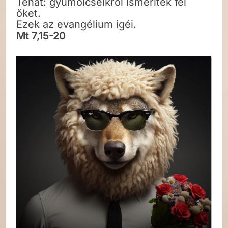
Tehát: gyümölcseikről ismeritek fel
őket.
Ezek az evangélium igéi.
Mt 7,15-20