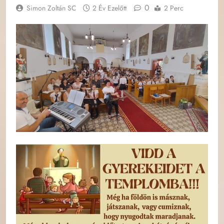
0
Simon Zoltán SC
2 Év Ezelőtt
2 Perc