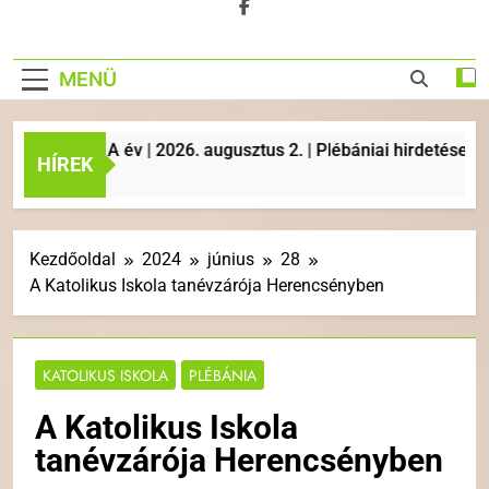
MENÜ
 | A év | 2026. augusztus 2. | Plébániai hirdetések, liturgi
HÍREK
Kezdőoldal
2024
június
28
A Katolikus Iskola tanévzárója Herencsényben
KATOLIKUS ISKOLA
PLÉBÁNIA
A Katolikus Iskola
tanévzárója Herencsényben