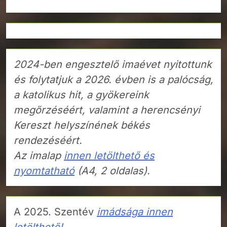
2024-ben engesztelő imaévet nyitottunk
és folytatjuk a 2026. évben is a palócság,
a katolikus hit, a gyökereink
megőrzéséért, valamint a herencsényi
Kereszt helyszínének békés
rendezéséért.
Az imalap
innen letölthető és
nyomtatható
(A4, 2 oldalas).
A 2025. Szentév
imádsága innen
letölthető!