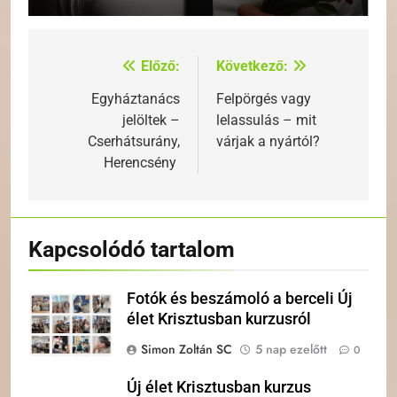
Előző:
Következő:
Bejegyzés
navigáció
Egyháztanács
Felpörgés vagy
jelöltek –
lelassulás – mit
Cserhátsurány,
várjak a nyártól?
Herencsény
Kapcsolódó tartalom
Fotók és beszámoló a berceli Új
élet Krisztusban kurzusról
Simon Zoltán SC
5 nap ezelőtt
0
Új élet Krisztusban kurzus