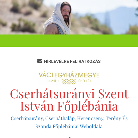
Ugrás
a
tartalomra
HÍRLEVÉLRE FELIRATKOZÁS
Cserhátsurányi Szent
István Főplébánia
Cserhátsurány, Cserháthaláp, Herencsény, Terény És
Szanda Főplébániai Weboldala