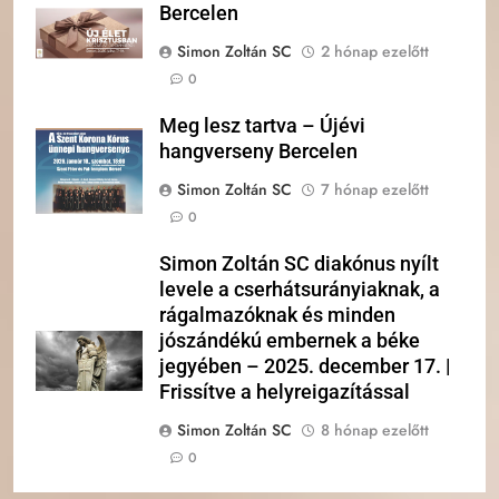
Bercelen
Simon Zoltán SC
2 hónap ezelőtt
0
Meg lesz tartva – Újévi
hangverseny Bercelen
Simon Zoltán SC
7 hónap ezelőtt
0
Simon Zoltán SC diakónus nyílt
levele a cserhátsurányiaknak, a
rágalmazóknak és minden
jószándékú embernek a béke
jegyében – 2025. december 17. |
Frissítve a helyreigazítással
Simon Zoltán SC
8 hónap ezelőtt
0