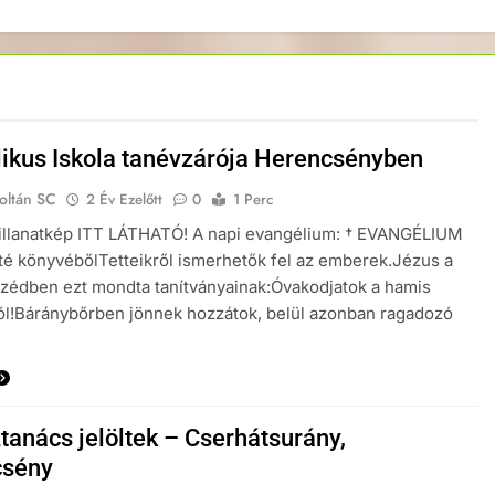
likus Iskola tanévzárója Herencsényben
oltán SC
2 Év Ezelőtt
0
1 Perc
illanatkép ITT LÁTHATÓ! A napi evangélium: † EVANGÉLIUM
é könyvébőlTetteikről ismerhetők fel az emberek.Jézus a
zédben ezt mondta tanítványainak:Óvakodjatok a hamis
ól!Báránybőrben jönnek hozzátok, belül azonban ragadozó
tanács jelöltek – Cserhátsurány,
csény