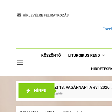
HÍRLEVÉLRE FELIRATKOZÁS
Cserh
KÖSZÖNTŐ
LITURGIKUS REND
HIRDETÉSE
KÖZI 18. VASÁRNAP | A év | 2026. augusztus 2. | Plébániai hir
HÍREK
ap Ezelőtt