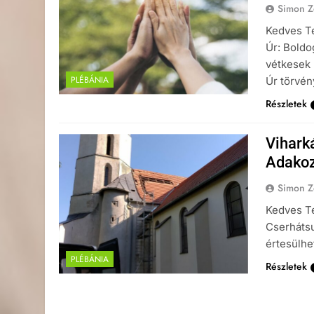
Simon Z
Kedves Te
Úr: Boldo
vétkesek 
PLÉBÁNIA
Úr törvén
Részletek
Vihark
Adako
Simon Z
Kedves Te
Cserhátsu
értesülhet
PLÉBÁNIA
Részletek