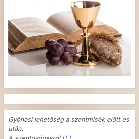
Gyónási lehetőség a szentmisék előtt és
után.
A szentgyónásról
ITT.