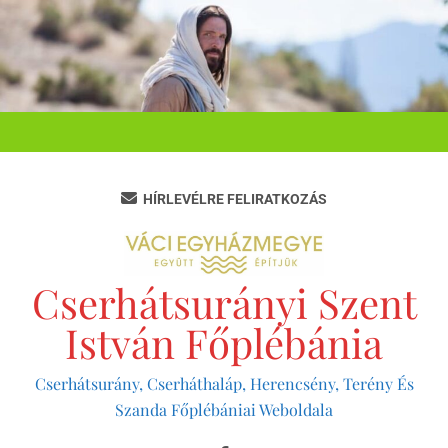
Ugrás
a
tartalomra
HÍRLEVÉLRE FELIRATKOZÁS
Cserhátsurányi Szent
István Főplébánia
Cserhátsurány, Cserháthaláp, Herencsény, Terény És
Szanda Főplébániai Weboldala