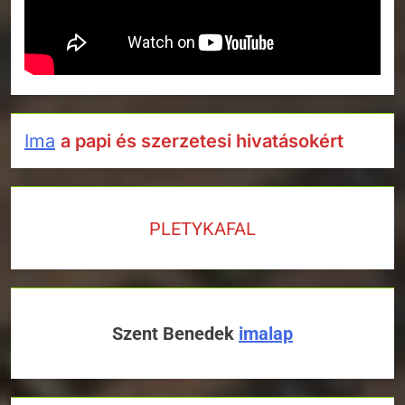
Ima
a papi és szerzetesi hivatásokért
PLETYKAFAL
Szent Benedek
imalap