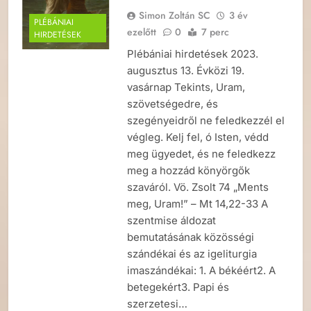
Simon Zoltán SC
3 év
PLÉBÁNIAI
ezelőtt
0
7 perc
HIRDETÉSEK
Plébániai hirdetések 2023.
augusztus 13. Évközi 19.
vasárnap Tekints, Uram,
szövetségedre, és
szegényeidről ne feledkezzél el
végleg. Kelj fel, ó Isten, védd
meg ügyedet, és ne feledkezz
meg a hozzád könyörgők
szaváról. Vö. Zsolt 74 „Ments
meg, Uram!” – Mt 14,22-33 A
szentmise áldozat
bemutatásának közösségi
szándékai és az igeliturgia
imaszándékai: 1. A békéért2. A
betegekért3. Papi és
szerzetesi…