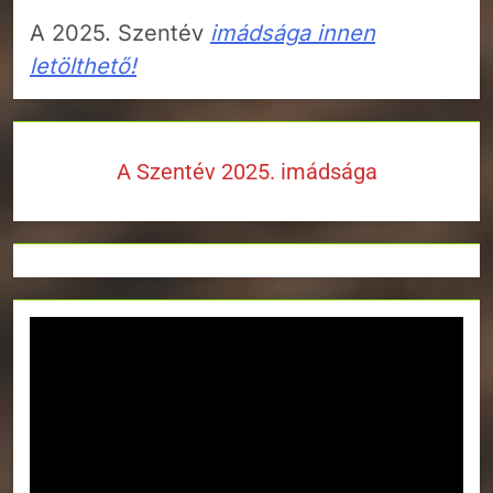
A 2025. Szentév
imádsága innen
letölthető!
A Szentév 2025. imádsága