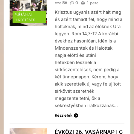
ezelőtt
0
1 perc
Krisztus ugyanis azért halt meg
PLÉBÁNIAI
és azért támadt fel, hogy mind a
HIRDETÉSEK
holtaknak, mind az élőknek Ura
legyen. Róm 14,7-12 A korábbi
évekhez hasonlóan, idén is a
Mindenszentek és Halottak
napja előtti és utáni
hetekben lesznek a
sírkőszentelések, nem pedig a
két ünnepnapon. Kérem, hogy
akik szeretteik új vagy felújított
sírkövét szeretnék
megszenteltetni, ők a
sekrestyékben iratkozzanak…
Részletek
ÉVKÖZI 26. VASÁRNAP | C