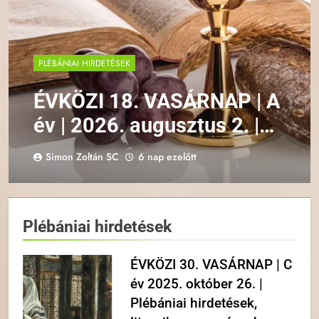
PLÉBÁNIAI HIRDETÉSEK
ÉVKÖZI 18. VASÁRNAP | A
év | 2026. augusztus 2. |
Plébániai hirdetések,
Simon Zoltán SC
6 nap ezelőtt
liturgikus események
Plébániai hirdetések
ÉVKÖZI 30. VASÁRNAP | C
év 2025. október 26. |
Plébániai hirdetések,