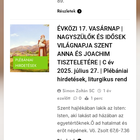
89.
Részletek
ÉVKÖZI 17. VASÁRNAP |
NAGYSZÜLŐK ÉS IDŐSEK
VILÁGNAPJA SZENT
ANNA ÉS JOACHIM
PLÉBÁNIAI
TISZTELETÉRE | C év
HIRDETÉSEK
2025. július 27. | Plébániai
hirdetések, liturgikus rend
Simon Zoltán SC
1 év
ezelőtt
0
1 perc
Szent hajlékában lakik az Isten:
Isten, aki lakást ad házában az
egyetértőknek.Ő ad hatalmat és
erőt népének. Vö. Zsolt 67,6-7.36