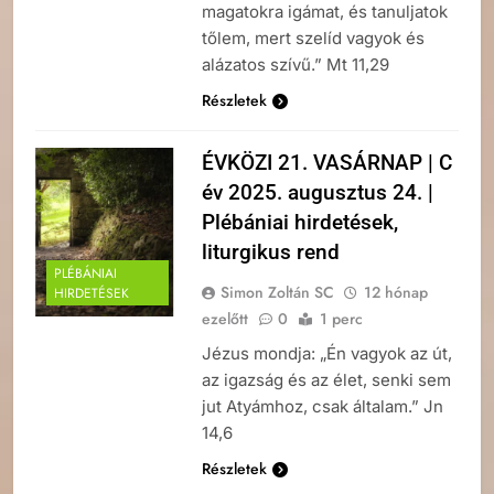
magatokra igámat, és tanuljatok
tőlem, mert szelíd vagyok és
alázatos szívű.” Mt 11,29
Részletek
ÉVKÖZI 21. VASÁRNAP | C
év 2025. augusztus 24. |
Plébániai hirdetések,
liturgikus rend
PLÉBÁNIAI
Simon Zoltán SC
12 hónap
HIRDETÉSEK
ezelőtt
0
1 perc
Jézus mondja: „Én vagyok az út,
az igazság és az élet, senki sem
jut Atyámhoz, csak általam.” Jn
14,6
Részletek