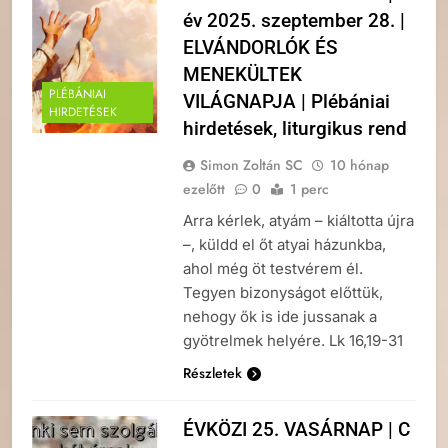
év 2025. szeptember 28. |
ELVÁNDORLÓK ÉS
MENEKÜLTEK
PLÉBÁNIAI
VILÁGNAPJA | Plébániai
HIRDETÉSEK
hirdetések, liturgikus rend
Simon Zoltán SC
10 hónap
ezelőtt
0
1 perc
Arra kérlek, atyám – kiáltotta újra
–, küldd el őt atyai házunkba,
ahol még öt testvérem él.
Tegyen bizonyságot előttük,
nehogy ők is ide jussanak a
gyötrelmek helyére. Lk 16,19-31
Részletek
ÉVKÖZI 25. VASÁRNAP | C