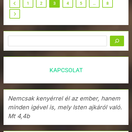
1
2
3
4
5
…
8
Keresés
KAPCSOLAT
Nemcsak kenyérrel él az ember, hanem
minden igével is, mely Isten ajkáról való.
Mt 4,4b