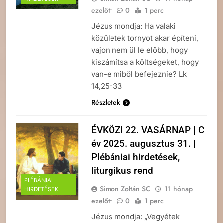
ezelőtt
0
1 perc
Jézus mondja: Ha valaki
közületek tornyot akar építeni,
vajon nem ül le előbb, hogy
kiszámítsa a költségeket, hogy
van-e miből befejeznie? Lk
14,25-33
Részletek
ÉVKÖZI 22. VASÁRNAP | C
év 2025. augusztus 31. |
Plébániai hirdetések,
liturgikus rend
PLÉBÁNIAI
Simon Zoltán SC
11 hónap
HIRDETÉSEK
ezelőtt
0
1 perc
Jézus mondja: „Vegyétek