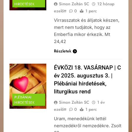
Simon Zoltán SC
12 hónap
HIRDETÉSEK
ezelőtt
0
1 perc
Virrasszatok és álljatok készen,
mert nem tudjátok, hogy az
Emberfia mikor érkezik. Mt
24,42
Részletek
ÉVKÖZI 18. VASÁRNAP | C
év 2025. augusztus 3. |
Plébániai hirdetések,
liturgikus rend
PLÉBÁNIAI
Simon Zoltán SC
1 év
HIRDETÉSEK
ezelőtt
0
1 perc
Uram, menedékünk lettél
nemzedékről nemzedékre. Zsolt