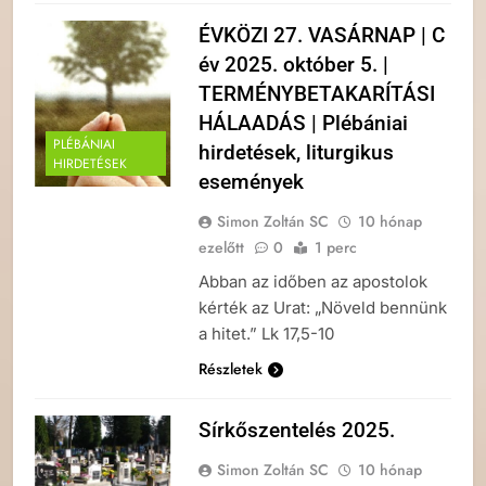
ÉVKÖZI 27. VASÁRNAP | C
év 2025. október 5. |
TERMÉNYBETAKARÍTÁSI
HÁLAADÁS | Plébániai
PLÉBÁNIAI
hirdetések, liturgikus
HIRDETÉSEK
események
Simon Zoltán SC
10 hónap
ezelőtt
0
1 perc
Abban az időben az apostolok
kérték az Urat: „Növeld bennünk
a hitet.” Lk 17,5-10
Részletek
Sírkőszentelés 2025.
Simon Zoltán SC
10 hónap