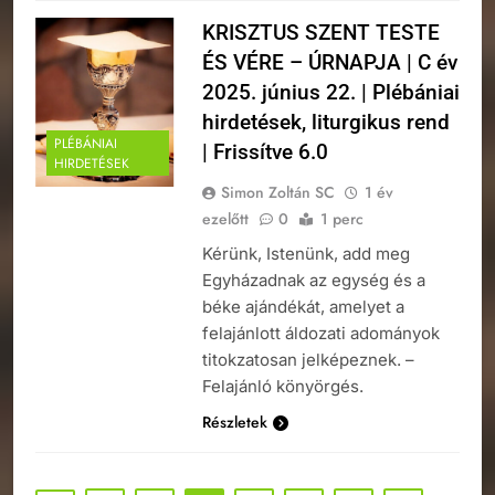
KRISZTUS SZENT TESTE
ÉS VÉRE – ÚRNAPJA | C év
2025. június 22. | Plébániai
hirdetések, liturgikus rend
PLÉBÁNIAI
| Frissítve 6.0
HIRDETÉSEK
Simon Zoltán SC
1 év
ezelőtt
0
1 perc
Kérünk, Istenünk, add meg
Egyházadnak az egység és a
béke ajándékát, amelyet a
felajánlott áldozati adományok
titokzatosan jelképeznek. –
Felajánló könyörgés.
Részletek