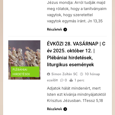
Jézus mondja: Arról tudják majd
meg rólatok, hogy a tanítványaim
vagytok, hogy szeretettel
vagytok egymás iránt. Jn 13,35
Részletek
ÉVKÖZI 28. VASÁRNAP | C
év 2025. október 12. |
Plébániai hirdetések,
liturgikus események
PLÉBÁNIAI
Simon Zoltán SC
10 hónap
HIRDETÉSEK
ezelőtt
0
1 perc
Adjatok hálát mindenért, mert
Isten ezt kívánja mindnyájatoktól
Krisztus Jézusban. 1Tessz 5,18
Részletek