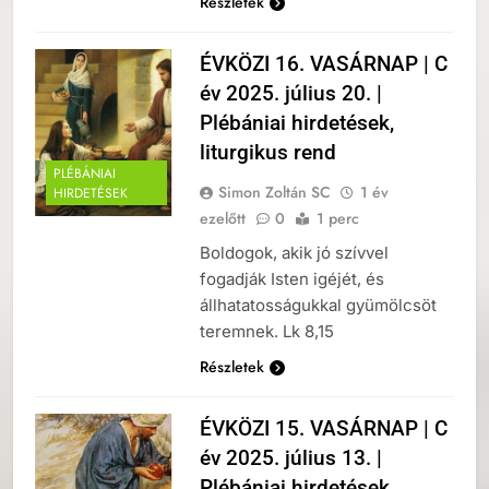
Részletek
ÉVKÖZI 16. VASÁRNAP | C
év 2025. július 20. |
Plébániai hirdetések,
liturgikus rend
PLÉBÁNIAI
Simon Zoltán SC
1 év
HIRDETÉSEK
ezelőtt
0
1 perc
Boldogok, akik jó szívvel
fogadják Isten igéjét, és
állhatatosságukkal gyümölcsöt
teremnek. Lk 8,15
Részletek
ÉVKÖZI 15. VASÁRNAP | C
év 2025. július 13. |
Plébániai hirdetések,