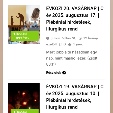
ÉVKÖZI 20. VASÁRNAP | C
év 2025. augusztus 17. |
Plébániai hirdetések,
liturgikus rend
PLÉBÁNIAI
Simon Zoltán SC
12 hónap
HIRDETÉSEK
ezelőtt
0
1 perc
Mert jobb a te házadban egy
nap, mint máshol ezer. (Zsolt
83,11)
Részletek
ÉVKÖZI 19. VASÁRNAP | C
év 2025. augusztus 10. |
Plébániai hirdetések,
liturgikus rend
PLÉBÁNIAI