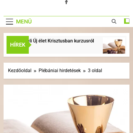
MENÜ
rceli Új élet Krisztusban kurzusról
ÉVKÖZI 18.
HÍREK
6 Nap Ezelőtt
Kezdőoldal
Plébániai hirdetések
3 oldal