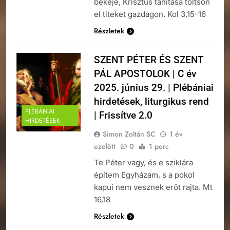
békéje, Krisztus tanítása töltsön
el titeket gazdagon. Kol 3,15-16
Részletek
SZENT PÉTER ÉS SZENT
PÁL APOSTOLOK | C év
2025. június 29. | Plébániai
hirdetések, liturgikus rend
PLÉBÁNIAI
| Frissítve 2.0
HIRDETÉSEK
Simon Zoltán SC
1 év
ezelőtt
0
1 perc
Te Péter vagy, és e sziklára
építem Egyházam, s a pokol
kapui nem vesznek erőt rajta. Mt
16,18
Részletek