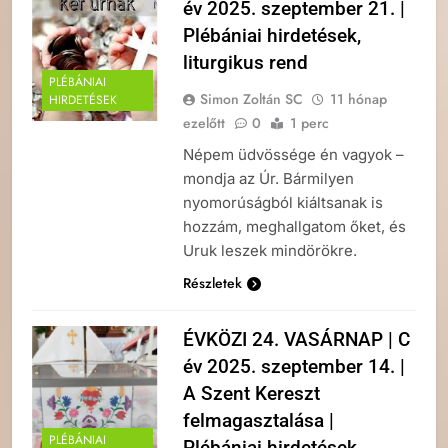
év 2025. szeptember 21. |
Plébániai hirdetések,
liturgikus rend
PLÉBÁNIAI
Simon Zoltán SC
11 hónap
HIRDETÉSEK
ezelőtt
0
1 perc
Népem üdvössége én vagyok –
mondja az Úr. Bármilyen
nyomorúságból kiáltsanak is
hozzám, meghallgatom őket, és
Uruk leszek mindörökre.
Részletek
ÉVKÖZI 24. VASÁRNAP | C
év 2025. szeptember 14. |
A Szent Kereszt
felmagasztalása |
PLÉBÁNIAI
Plébániai hirdetések,