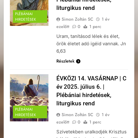
liturgikus rend
PLÉBÁNIAI
Simon Zoltán SC
1 év
HIRDETÉSEK
ezelőtt
0
1 perc
Uram, tanításod lélek és élet,
örök életet adó igéid vannak. Jn
6,63
Részletek
ÉVKÖZI 14. VASÁRNAP | C
év 2025. július 6. |
Plébániai hirdetések,
liturgikus rend
PLÉBÁNIAI
Simon Zoltán SC
1 év
HIRDETÉSEK
ezelőtt
0
1 perc
Szívetekben uralkodjék Krisztus