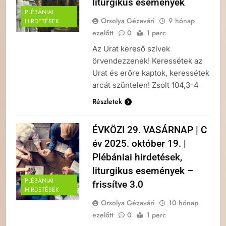
liturgikus események
PLÉBÁNIAI
Orsolya Gézavári
9 hónap
HIRDETÉSEK
ezelőtt
0
1 perc
Az Urat kereső szívek
örvendezzenek! Keressétek az
Urat és erőre kaptok, keressétek
arcát szüntelen! Zsolt 104,3-4
Részletek
ÉVKÖZI 29. VASÁRNAP | C
év 2025. október 19. |
Plébániai hirdetések,
liturgikus események –
PLÉBÁNIAI
frissítve 3.0
HIRDETÉSEK
Orsolya Gézavári
10 hónap
ezelőtt
0
1 perc