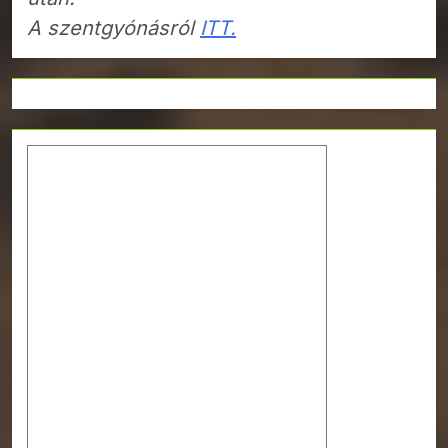
A szentgyónásról
ITT.