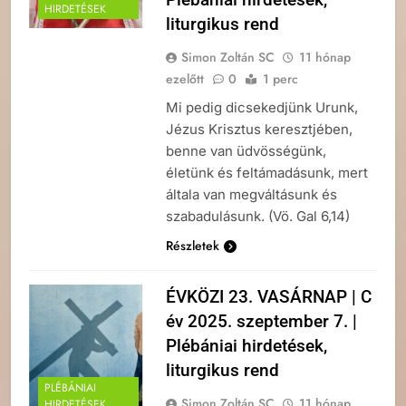
HIRDETÉSEK
liturgikus rend
Simon Zoltán SC
11 hónap
ezelőtt
0
1 perc
Mi pedig dicsekedjünk Urunk,
Jézus Krisztus keresztjében,
benne van üdvösségünk,
életünk és feltámadásunk, mert
általa van megváltásunk és
szabadulásunk. (Vö. Gal 6,14)
Részletek
ÉVKÖZI 23. VASÁRNAP | C
év 2025. szeptember 7. |
Plébániai hirdetések,
liturgikus rend
PLÉBÁNIAI
Simon Zoltán SC
11 hónap
HIRDETÉSEK