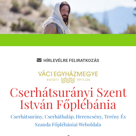
Ugrás
a
tartalomra
HÍRLEVÉLRE FELIRATKOZÁS
Cserhátsurányi Szent
István Főplébánia
Cserhátsurány, Cserháthaláp, Herencsény, Terény És
Szanda Főplébániai Weboldala