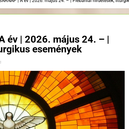
NAP | A év | 2026. május 24. – | Plébániai hirdetések, liturg
v | 2026. május 24. – |
iturgikus események
c