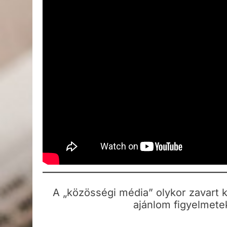
A „közösségi média” olykor zavart ke
ajánlom figyelmete