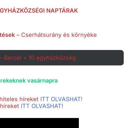
 EGYHÁZKÖZSÉGI NAPTÁRAK
etések
– Cserhátsurány és környéke
– Bercel + 10 egyházközség
rekeknek vasárnapra
hiteles híreket
ITT OLVASHAT!
 híreket
ITT OLVASHAT!