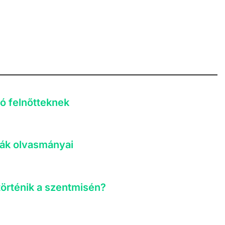
ló felnőtteknek
giák olvasmányai
történik a szentmisén?