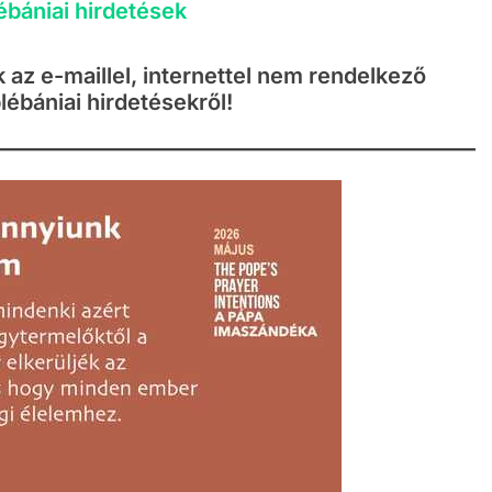
ébániai hirdetések
az e-maillel, internettel nem rendelkező
lébániai hirdetésekről!