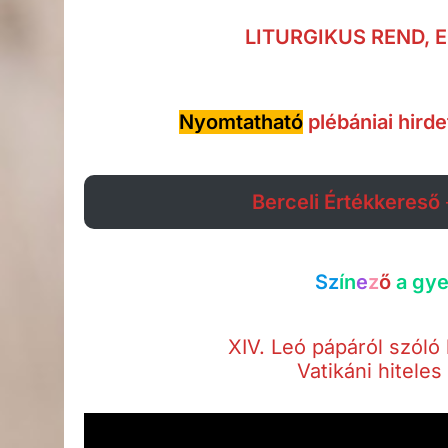
LITURGIKUS REND,
Nyomtatható
plébániai hird
Berceli Értékkereső
Sz
í
n
e
z
ő
a gye
XIV. Leó pápáról szóló 
Vatikáni hiteles