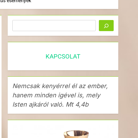
ikus események
Keresés
KAPCSOLAT
Nemcsak kenyérrel él az ember,
hanem minden igével is, mely
Isten ajkáról való. Mt 4,4b