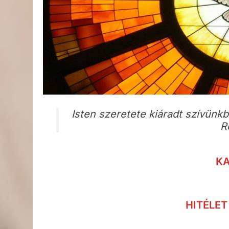
Isten szeretete kiáradt szívünkbe
R
K
HITÉLET