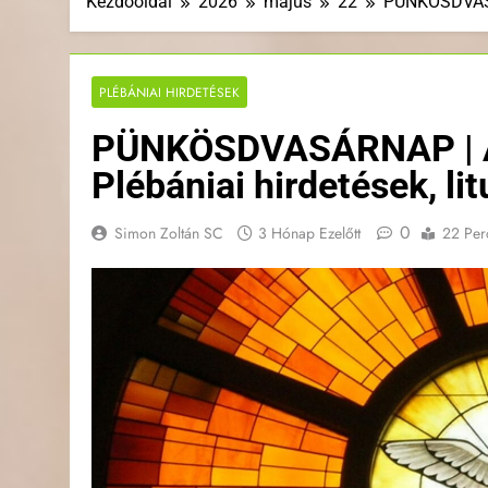
Kezdőoldal
2026
május
22
PÜNKÖSDVASÁR
PLÉBÁNIAI HIRDETÉSEK
PÜNKÖSDVASÁRNAP | A é
Plébániai hirdetések, l
0
Simon Zoltán SC
3 Hónap Ezelőtt
22 Per