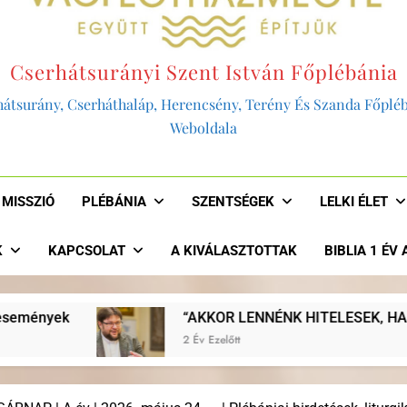
Cserhátsurányi Szent István Főplébánia
átsurány, Cserháthaláp, Herencsény, Terény És Szanda Főplé
Weboldala
MISSZIÓ
PLÉBÁNIA
SZENTSÉGEK
LELKI ÉLET
K
KAPCSOLAT
A KIVÁLASZTOTTAK
BIBLIA 1 ÉV
ÉNK HITELESEK, HA JOBBAN EVANGELIZÁLNÁNK, HA VISSZ