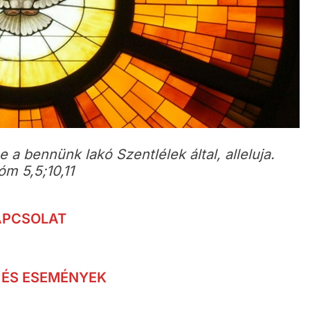
 a bennünk lakó Szentlélek által, alleluja.
óm 5,5;10,11
APCSOLAT
 ÉS ESEMÉNYEK