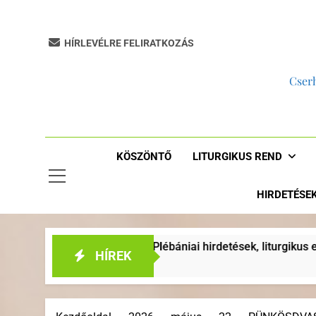
HÍRLEVÉLRE FELIRATKOZÁS
Cserh
KÖSZÖNTŐ
LITURGIKUS REND
HIRDETÉSE
rdetések, liturgikus események
“AKKOR LENN
HÍREK
2 Év Ezelőtt