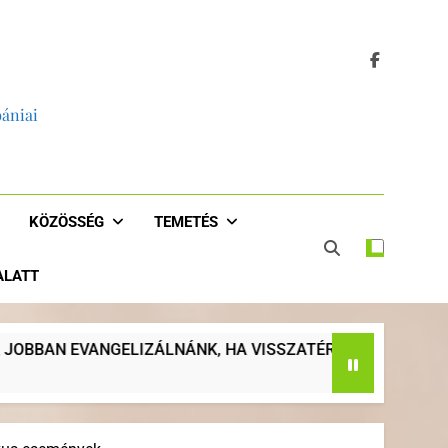
bániai
KÖZÖSSÉG
TEMETÉS
 ALATT
ATÉRNÉNK AZ EGYHÁZ EREDETI KÜLDETÉSÉHEZ” – PASZTER