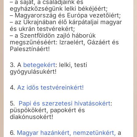
– a saját, a családjaink és
egyházközségünk lelki békéjéért;
– Magyarország és Európa vezetőiért;
– az Ukrajnában élő kárpátaljai magyar
és ukrán testvérekért;
– a Szentföldön zajló háborúk
megszűnéséért: Izraelért, Gázáért és
Palesztínáért!
3. A
betegekért
: lelki, testi
gyógyulásukért!
4.
Az idős testvéreinkért!
5.
Papi és szerzetesi hivatásokért
:
püspökökért, papokért és
diakónusokért!
6.
Magyar hazánkért, nemzetünkért,
a