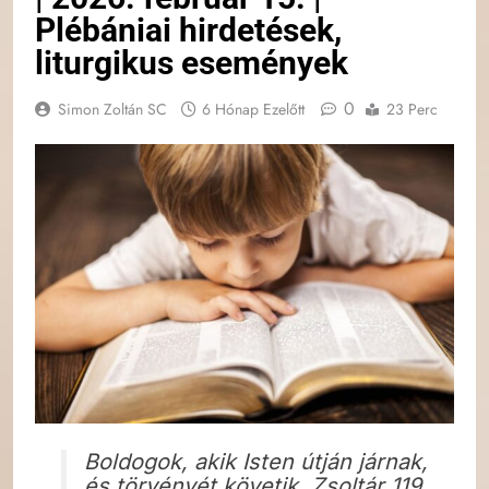
Plébániai hirdetések,
liturgikus események
0
Simon Zoltán SC
6 Hónap Ezelőtt
23 Perc
Boldogok, akik Isten útján járnak,
és törvényét követik. Zsoltár 119.