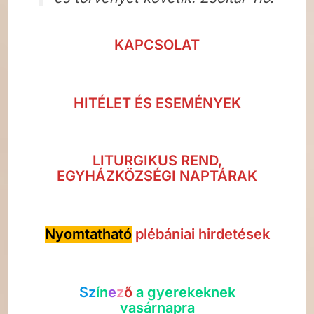
KAPCSOLAT
HITÉLET ÉS ESEMÉNYEK
LITURGIKUS REND,
EGYHÁZKÖZSÉGI NAPTÁRAK
Nyomtatható
plébániai hirdetések
Sz
í
n
e
z
ő
a gyerekeknek
vasárnapra