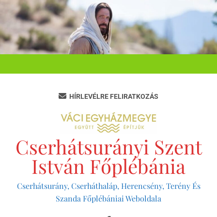
Ugrás
a
tartalomra
HÍRLEVÉLRE FELIRATKOZÁS
Cserhátsurányi Szent
István Főplébánia
Cserhátsurány, Cserháthaláp, Herencsény, Terény És
Szanda Főplébániai Weboldala