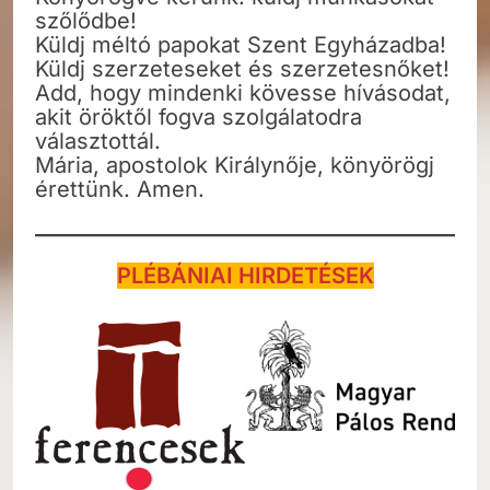
szőlődbe!
Küldj méltó papokat Szent Egyházadba!
Küldj szerzeteseket és szerzetesnőket!
Add, hogy mindenki kövesse hívásodat,
akit öröktől fogva szolgálatodra
választottál.
Mária, apostolok Királynője, könyörögj
érettünk. Amen.
PLÉBÁNIAI HIRDETÉSEK