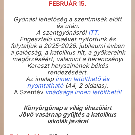
FEBRUÁR 15.
Gyónási lehetőség a szentmisék előtt
és után.
A szentgyónásról
ITT.
Engesztelő imaévet nyitottunk és
folytatjuk a 2025-2026. jubileumi évben
a palócság, a katolikus hit, a gyökereink
megőrzéséért, valamint a herencsényi
Kereszt helyszínének békés
rendezéséért.
Az imalap
innen letölthető és
nyomtatható
(A4, 2 oldalas).
A Szentév
imádsága innen letölthető!
Könyörgőnap a világ éhezőiért
Jövő vasárnap gyűjtés a katolikus
iskolák javára!