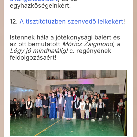
egyházköségeinkért!
12.
A tisztítótűzben szenvedő lelkekért
!
Istennek hála a jótékonysági bálért és
az ott bemutatott
Móricz Zsigmond, a
Légy jó mindhalálig!
c. regényének
feldolgozásáért!