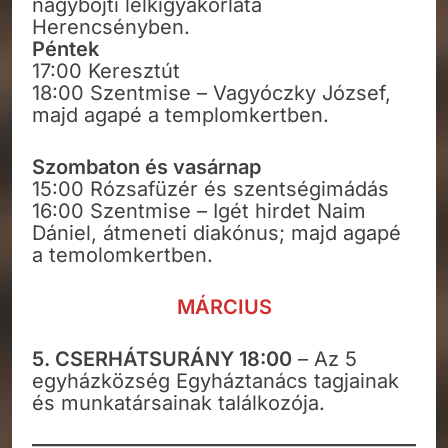
nagyböjti lelkigyakorlata
Herencsényben.
Péntek
17:00 Keresztút
18:00 Szentmise – Vagyóczky József,
majd agapé a templomkertben.
Szombaton és vasárnap
15:00 Rózsafüzér és szentségimádás
16:00 Szentmise – Igét hirdet Naim
Dániel, átmeneti diakónus; majd agapé
a temolomkertben.
MÁRCIUS
5. CSERHÁTSURÁNY 18:00
– Az 5
egyházközség Egyháztanács tagjainak
és munkatársainak találkozója.