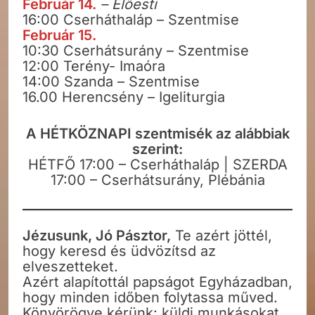
Február 14.
– Előesti
16:00 Cserháthaláp – Szentmise
Február 15.
10:30 Cserhátsurány – Szentmise
12:00 Terény- Imaóra
14:00 Szanda – Szentmise
16.00 Herencsény – Igeliturgia
A HÉTKÖZNAPI szentmisék az alábbiak
szerint:
HÉTFŐ 17:00 – Cserháthaláp | SZERDA
17:00 – Cserhátsurány, Plébánia
Jézusunk, Jó Pásztor,
Te azért jöttél,
hogy keresd és üdvözítsd az
elveszetteket.
Azért alapítottál papságot Egyházadban,
hogy minden időben folytassa műved.
Könyörögve kérünk: küldj munkásokat