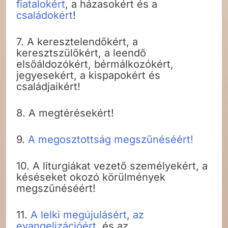
fiatalokért
, a házasokért és a
családokért
!
7. A keresztelendőkért, a
keresztszülőkért, a leendő
elsőáldozókért, bérmálkozókért,
jegyesekért, a kispapokért és
családjaikért!
8. A megtérésekért!
9.
A megosztottság megszűnéséért!
10. A liturgiákat vezető személyekért, a
késéseket okozó körülmények
megszűnéséért!
11.
A lelki megújulásért
,
az
evangelizációért
, és az