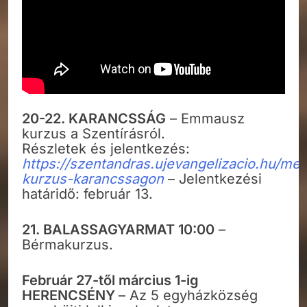
20-22. KARANCSSÁG
– Emmausz
kurzus a Szentírásról.
Részletek és jelentkezés:
https://szentandras.ujevangelizacio.hu/m
kurzus-karancssagon
– Jelentkezési
határidő: február 13.
21. BALASSAGYARMAT 10:00
–
Bérmakurzus.
Február 27-től március 1-ig
HERENCSÉNY
– Az 5 egyházközség