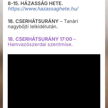
8-15.
HÁZASSÁG HETE.
https://www.hazassaghete.hu/
18. CSERHÁTSURÁNY
– Tanári
nagyböjti lelkidélután.
18. CSERHÁTSURÁNY 17:00
–
Hamvazószerdai szentmise.