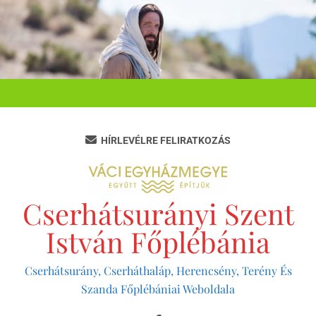
Ugrás
a
tartalomra
HÍRLEVÉLRE FELIRATKOZÁS
Cserhátsurányi Szent
István Főplébánia
Cserhátsurány, Cserháthaláp, Herencsény, Terény És
Szanda Főplébániai Weboldala