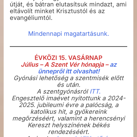
útját, és bátran elutasítsuk mindazt, ami
eltávolít minket Krisztustól és az
evangéliumtól.
Mindennapi magatartásunk.
ÉVKÖZI 15. VASÁRNAP
Július – A Szent Vér hónapja –
az
ünnepről itt olvashat!
Gyónási lehetőség a szentmisék előtt
és után.
A szentgyónásról
ITT.
Engesztelő imaévet nyitottunk a 2024-
2025. jubileumi évre a palócság, a
katolikus hit, a gyökereink
megőrzéséért, valamint a herencsényi
Kereszt helyszínének békés
rendezéséért.