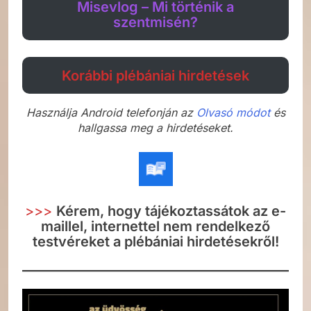
Misevlog – Mi történik a
szentmisén?
Korábbi plébániai hirdetések
Használja Android telefonján az
Olvasó módot
és
hallgassa meg a hirdetéseket.
>>>
Kérem, hogy tájékoztassátok az e-
maillel, internettel nem rendelkező
testvéreket a plébániai hirdetésekről!