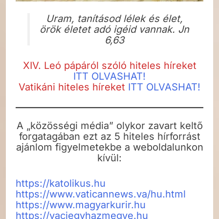
Uram, tanításod lélek és élet,
örök életet adó igéid vannak. Jn
6,63
XIV. Leó pápáról szóló hiteles híreket
ITT OLVASHAT!
Vatikáni hiteles híreket
ITT OLVASHAT!
A „közösségi média” olykor zavart keltő
forgatagában ezt az 5 hiteles hírforrást
ajánlom figyelmetekbe a weboldalunkon
kívül:
https://katolikus.hu
https://www.vaticannews.va/hu.html
https://www.magyarkurir.hu
https://vaciegyhazmegye.hu