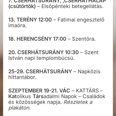
7. CSERHÁTSURÁNY, ,CSERHÁTHALÁP
(csütörtök)
– Elsőpénteki betegellátás.
13. TERÉNY 12:00
– Fatimai engesztelő
imaóra.
18. HERENCSÉNY 17:00
– Szentóra.
20.
CSERHÁTSURÁNY 10:30
– Szent
István napi templombúcsú.
25-29.
CSERHÁTSURÁNY
– Napközis
hittantábor.
SZEPTEMBER 19-21. VÁC
– KATTÁRS
–
Kat
olikus
Társ
adalmi Napok – Családok
és közösségek napja.
Részletek a
plakáton.