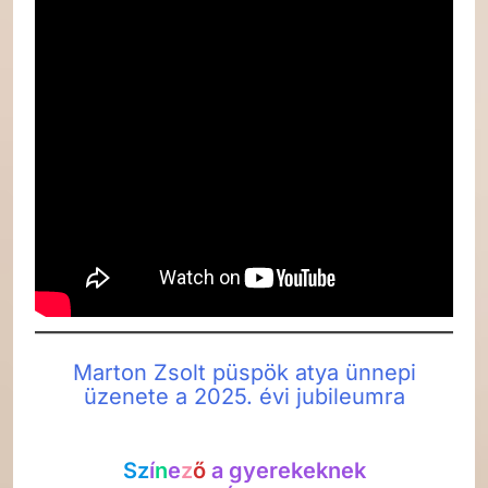
Marton Zsolt püspök atya ünnepi
üzenete a 2025. évi jubileumra
Sz
í
n
e
z
ő
a gyerekeknek