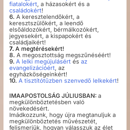
fiatalokért
, a házasokért és a
családokért
!
6.
A keresztelendőkért, a
keresztszülőkért, a leendő
elsőáldozókért, bérmálkozókért,
jegyesekért, a kispapokért és
családjaikért!
7.
A megtérésekért!
8.
A megosztottság megszűnéséért!
9.
A lelki megújulásért
és
az
evangelizációért
, az
egyházköségeinkért!
10.
A tisztítótűzben szenvedő lelkekért
!
IMAAPOSTOLSÁG JÚLIUSBAN:
a
megkülönböztetésben való
növekedésért.
Imádkozzunk, hogy újra megtanuljuk a
megkülönböztetés művészetét,
felismerjük, hogyan válasszuk az élet