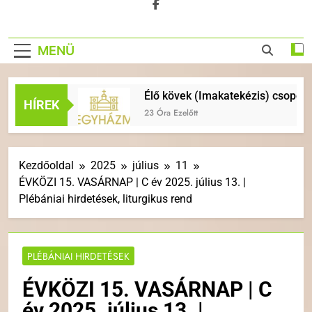
MENÜ
nyek
Élő kövek (Imakatekézis) csoport indul
HÍREK
23 Óra Ezelőtt
Kezdőoldal
2025
július
11
ÉVKÖZI 15. VASÁRNAP | C év 2025. július 13. |
Plébániai hirdetések, liturgikus rend
PLÉBÁNIAI HIRDETÉSEK
ÉVKÖZI 15. VASÁRNAP | C
év 2025. július 13. |