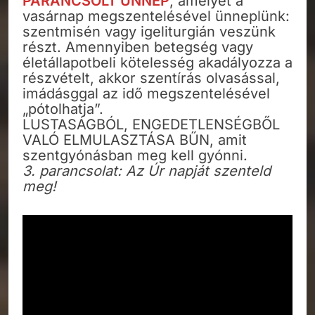
PARANCSOLT ÜNNEP
, amelyet a
vasárnap megszentelésével ünneplünk:
szentmisén vagy igeliturgián veszünk
részt. Amennyiben betegség vagy
életállapotbeli kötelesség akadályozza a
részvételt, akkor szentírás olvasással,
imádásggal az idő megszentelésével
„pótolhatja”.
LUSTASÁGBÓL, ENGEDETLENSÉGBŐL
VALÓ ELMULASZTÁSA BŰN, amit
szentgyónásban meg kell gyónni.
3. parancsolat: Az Úr napját szenteld
meg!