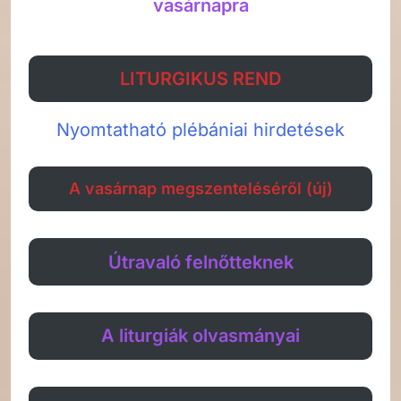
vasárnapra
LITURGIKUS REND
Nyomtatható plébániai hirdetések
A vasárnap megszenteléséről (új)
Útravaló felnőtteknek
A liturgiák olvasmányai