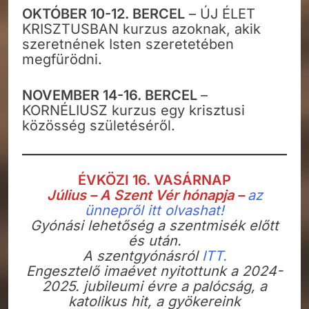
OKTÓBER 10-12. BERCEL
– ÚJ ÉLET
KRISZTUSBAN kurzus azoknak, akik
szeretnének Isten szeretetében
megfürödni.
NOVEMBER 14-16. BERCEL
–
KORNÉLIUSZ kurzus egy krisztusi
közösség születéséről.
ÉVKÖZI 16. VASÁRNAP
Július – A Szent Vér hónapja –
az
ünnepről itt olvashat!
Gyónási lehetőség a szentmisék előtt
és után.
A szentgyónásról
ITT.
Engesztelő imaévet nyitottunk a 2024-
2025. jubileumi évre a palócság, a
katolikus hit, a gyökereink