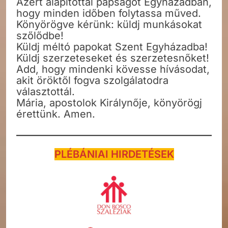
Azért alapítottál papságot Egyházadban,
hogy minden időben folytassa műved.
Könyörögve kérünk: küldj munkásokat
szőlődbe!
Küldj méltó papokat Szent Egyházadba!
Küldj szerzeteseket és szerzetesnőket!
Add, hogy mindenki kövesse hívásodat,
akit öröktől fogva szolgálatodra
választottál.
Mária, apostolok Királynője, könyörögj
érettünk. Amen.
PLÉBÁNIAI HIRDETÉSEK