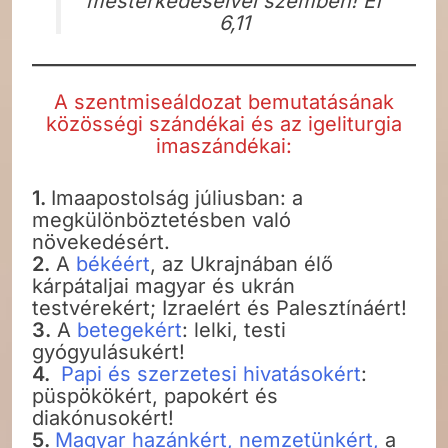
mesterkedéseivel szemben! Ef
6,11
A szentmiseáldozat bemutatásának
közösségi szándékai és az igeliturgia
imaszándékai:
1.
Imaapostolság júliusban: a
megkülönböztetésben való
növekedésért.
2.
A
békéért
, az Ukrajnában élő
kárpátaljai magyar és ukrán
testvérekért; Izraelért és Palesztínáért!
3.
A
betegekért
: lelki, testi
gyógyulásukért!
4.
Papi és szerzetesi hivatásokért
:
püspökökért, papokért és
diakónusokért!
5.
Magyar hazánkért, nemzetünkért,
a