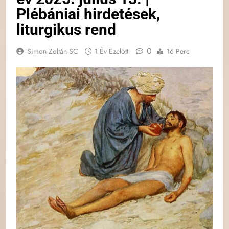
Plébániai hirdetések,
liturgikus rend
0
Simon Zoltán SC
1 Év Ezelőtt
16 Perc