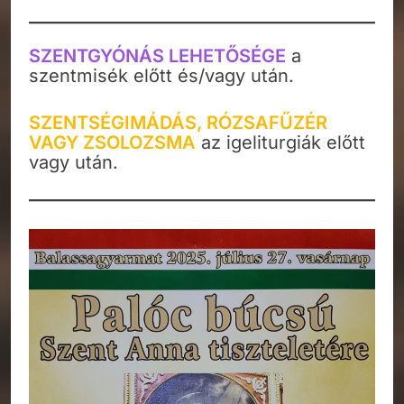
SZENTGYÓNÁS LEHETŐSÉGE
a
szentmisék előtt és/vagy után.
SZENTSÉGIMÁDÁS, RÓZSAFŰZÉR
VAGY ZSOLOZSMA
az igeliturgiák előtt
vagy után.