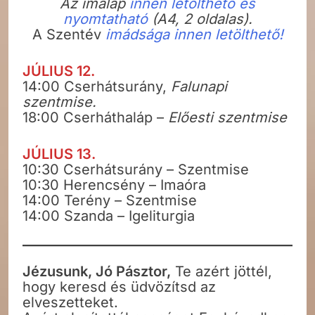
Az imalap
innen letölthető és
nyomtatható
(A4, 2 oldalas).
A Szentév
imádsága innen letölthető!
JÚLIUS 12.
14:00 Cserhátsurány,
Falunapi
szentmise.
18:00 Cserháthaláp –
Előesti szentmise
JÚLIUS 13.
10:30 Cserhátsurány – Szentmise
10:30 Herencsény – Imaóra
14:00 Terény – Szentmise
14:00 Szanda – Igeliturgia
Jézusunk, Jó Pásztor,
Te azért jöttél,
hogy keresd és üdvözítsd az
elveszetteket.