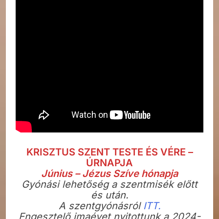
KRISZTUS SZENT TESTE ÉS VÉRE –
ÚRNAPJA
Június – Jézus Szíve hónapja
Gyónási lehetőség a szentmisék előtt
és után.
A szentgyónásról
ITT.
Engesztelő imaévet nyitottunk a 2024-