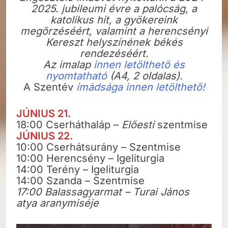
2025. jubileumi évre a palócság, a
katolikus hit, a gyökereink
megőrzéséért, valamint a herencsényi
Kereszt helyszínének békés
rendezéséért.
Az imalap
innen letölthető és
nyomtatható
(A4, 2 oldalas).
A Szentév
imádsága innen letölthető!
JÚNIUS 21.
18:00 Cserháthaláp –
Előesti
szentmise
JÚNIUS 22.
10:00 Cserhátsurány – Szentmise
10:00 Herencsény – Igeliturgia
14:00 Terény – Igeliturgia
14:00 Szanda – Szentmise
17:00 Balassagyarmat – Turai János
atya aranymiséje