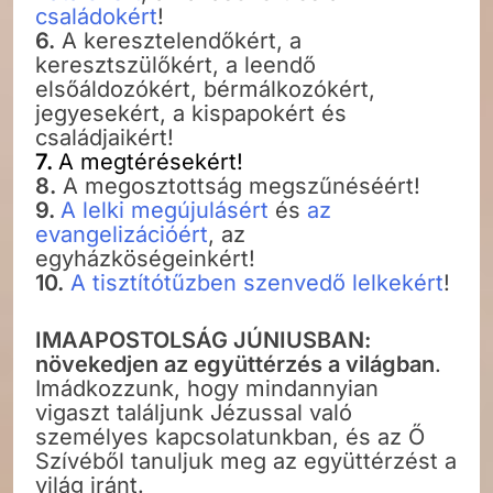
családokért
!
6.
A keresztelendőkért, a
keresztszülőkért, a leendő
elsőáldozókért, bérmálkozókért,
jegyesekért, a kispapokért és
családjaikért!
7.
A megtérésekért!
8.
A megosztottság megszűnéséért!
9.
A lelki megújulásért
és
az
evangelizációért
, az
egyházköségeinkért!
10.
A tisztítótűzben szenvedő lelkekért
!
IMAAPOSTOLSÁG JÚNIUSBAN:
növekedjen az együttérzés a világban
.
Imádkozzunk, hogy mindannyian
vigaszt találjunk Jézussal való
személyes kapcsolatunkban, és az Ő
Szívéből tanuljuk meg az együttérzést a
világ iránt.