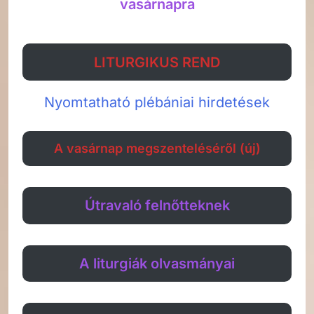
vasárnapra
LITURGIKUS REND
Nyomtatható plébániai hirdetések
A vasárnap megszenteléséről (új)
Útravaló felnőtteknek
A liturgiák olvasmányai