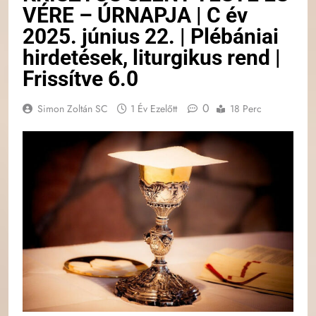
VÉRE – ÚRNAPJA | C év
2025. június 22. | Plébániai
hirdetések, liturgikus rend |
Frissítve 6.0
0
Simon Zoltán SC
1 Év Ezelőtt
18 Perc