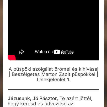
A püspöki szolgálat örömei és kihívásai
| Beszélgetés Marton Zsolt püspökkel |
Lélekjelenlét 1.
Jézusunk, Jó Pásztor,
Te azért jöttél,
hogy keresd és üdvözítsd az