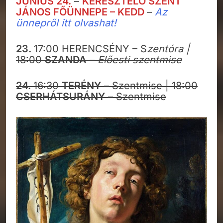
JÚNIUS 24.
–
KERESZTELŐ SZENT
JÁNOS FŐÜNNEPE – KEDD
–
Az
ünnepről itt olvashat!
23.
17:00 HERENCSÉNY – S
zentóra |
18:00
SZANDA
–
Előesti szentmise
24.
16:30
TERÉNY
– Szentmise | 18:00
CSERHÁTSURÁNY
– Szentmise