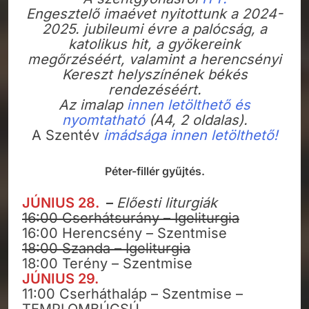
Engesztelő imaévet nyitottunk a 2024-
2025. jubileumi évre a palócság, a
katolikus hit, a gyökereink
megőrzéséért, valamint a herencsényi
Kereszt helyszínének békés
rendezéséért.
Az imalap
innen letölthető és
nyomtatható
(A4, 2 oldalas).
A Szentév
imádsága innen letölthető!
Péter-fillér gyűjtés.
JÚNIUS 28.
–
Előesti liturgiák
16:00 Cserhátsurány – Igeliturgia
16:00 Herencsény – Szentmise
18:00 Szanda – Igeliturgia
18:00 Terény – Szentmise
JÚNIUS 29.
11:00 Cserháthaláp – Szentmise –
TEMPLOMBÚCSÚ