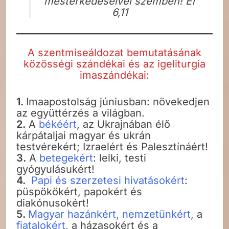
mesterkedéseivel szemben! Ef
6,11
A szentmiseáldozat bemutatásának
közösségi szándékai és az igeliturgia
imaszándékai:
1.
Imaapostolság júniusban: növekedjen
az együttérzés a világban.
2.
A
békéért
, az Ukrajnában élő
kárpátaljai magyar és ukrán
testvérekért; Izraelért és Palesztínáért!
3.
A
betegekért
: lelki, testi
gyógyulásukért!
4.
Papi és szerzetesi hivatásokért
:
püspökökért, papokért és
diakónusokért!
5.
Magyar hazánkért, nemzetünkért,
a
fiatalokért
, a házasokért és a