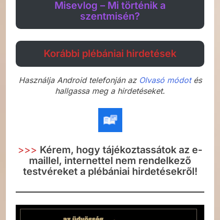
Misevlog – Mi történik a
szentmisén?
Korábbi plébániai hirdetések
Használja Android telefonján az
Olvasó módot
és
hallgassa meg a hirdetéseket.
>>>
Kérem, hogy tájékoztassátok az e-
maillel, internettel nem rendelkező
testvéreket a plébániai hirdetésekről!