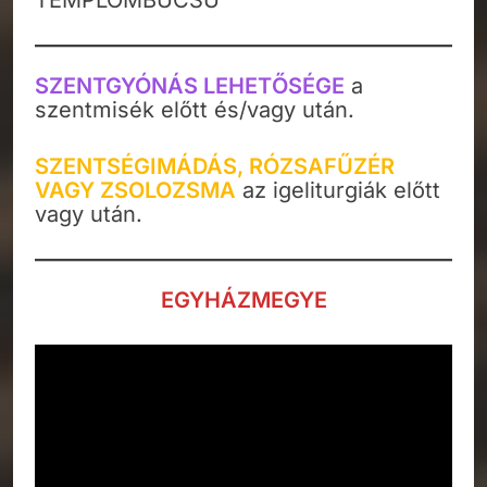
SZENTGYÓNÁS LEHETŐSÉGE
a
szentmisék előtt és/vagy után.
SZENTSÉGIMÁDÁS, RÓZSAFŰZÉR
VAGY ZSOLOZSMA
az igeliturgiák előtt
vagy után.
EGYHÁZMEGYE