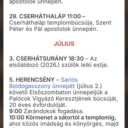
apostolok ünnepén.
29. CSERHÁTHALÁP 11:00 –
Cserháthaláp templombúcsúja, Szent
Péter és Pál apostolok ünnepén.
JÚLIUS
3. CSERHÁTSURÁNY 18:30
– Az
elsőáldozó (2026.) szülők lelki estje.
5. HERENCSÉNY
–
Sarlós
Boldogasszony ünnepét
(július 2.)
követő Elsőszombaton ünnepeljük a
Palócok Vigyázó Keresztjének búcsúját,
20 éves évfordulóját.
9:00
Zarándokok fogadása.
10:00 Körmenet a sátortól a templomig,
ahol közös imádság és könyörgés, majd