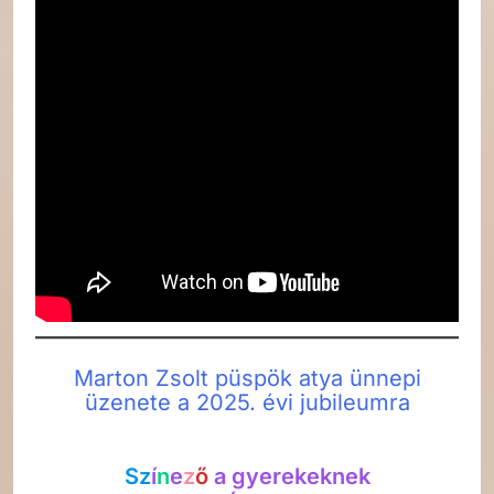
Marton Zsolt püspök atya ünnepi
üzenete a 2025. évi jubileumra
Sz
í
n
e
z
ő
a gyerekeknek