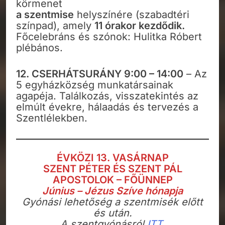
körmenet
a szentmise
helyszínére (szabadtéri
színpad), amely
11 órakor kezdődik.
Főcelebráns és szónok: Hulitka Róbert
plébános.
12. CSERHÁTSURÁNY 9:00 – 14:00
– Az
5 egyházközség munkatársainak
agapéja. Találkozás, visszatekintés az
elmúlt évekre, hálaadás és tervezés a
Szentlélekben.
ÉVKÖZI 13. VASÁRNAP
SZENT PÉTER ÉS SZENT PÁL
APOSTOLOK – FŐÜNNEP
Június – Jézus Szíve hónapja
Gyónási lehetőség a szentmisék előtt
és után.
A szentgyónásról
ITT.