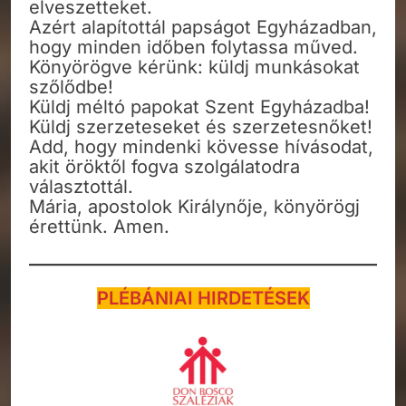
elveszetteket.
Azért alapítottál papságot Egyházadban,
hogy minden időben folytassa műved.
Könyörögve kérünk: küldj munkásokat
szőlődbe!
Küldj méltó papokat Szent Egyházadba!
Küldj szerzeteseket és szerzetesnőket!
Add, hogy mindenki kövesse hívásodat,
akit öröktől fogva szolgálatodra
választottál.
Mária, apostolok Királynője, könyörögj
érettünk. Amen.
PLÉBÁNIAI HIRDETÉSEK