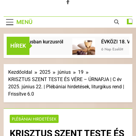
MENÜ
Krisztusban kurzusról
ÉVKÖZI 18. VASÁRNAP | A
HÍREK
6 Nap Ezelőtt
Kezdőoldal
2025
június
19
KRISZTUS SZENT TESTE ÉS VÉRE – ÚRNAPJA | C év
2025. június 22. | Plébániai hirdetések, liturgikus rend |
Frissítve 6.0
PLÉBÁNIAI HIRDETÉSEK
KRISZTUS SZENT TESTE ÉS