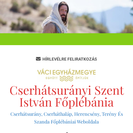
Ugrás
a
tartalomra
HÍRLEVÉLRE FELIRATKOZÁS
Cserhátsurányi Szent
István Főplébánia
Cserhátsurány, Cserháthaláp, Herencsény, Terény És
Szanda Főplébániai Weboldala