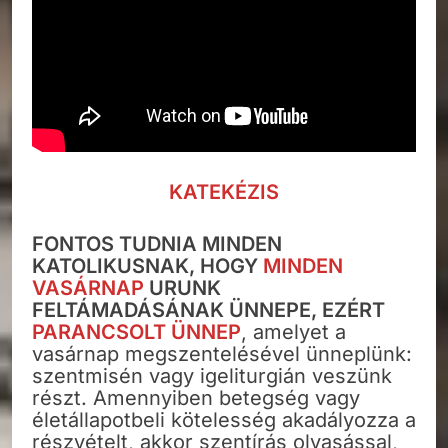
KATEKÉZIS
FONTOS TUDNIA MINDEN
KATOLIKUSNAK, HOGY
MINDEN
VASÁRNAP
URUNK
FELTÁMADÁSÁNAK ÜNNEPE, EZÉRT
PARANCSOLT ÜNNEP
, amelyet a
vasárnap megszentelésével ünneplünk:
szentmisén vagy igeliturgián veszünk
részt. Amennyiben betegség vagy
életállapotbeli kötelesség akadályozza a
részvételt, akkor szentírás olvasással,