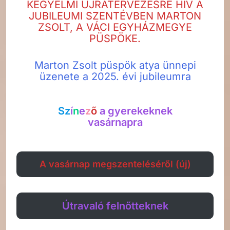
KEGYELMI ÚJRATERVEZÉSRE HÍV A
JUBILEUMI SZENTÉVBEN MARTON
ZSOLT, A VÁCI EGYHÁZMEGYE
PÜSPÖKE.
Marton Zsolt püspök atya ünnepi
üzenete a 2025. évi jubileumra
Sz
í
n
e
z
ő
a gyerekeknek
vasárnapra
A vasárnap megszenteléséről (új)
Útravaló felnőtteknek