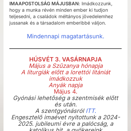
IMAAPOSTOLSÁG MÁJUSBAN
: Imádkozzunk,
hogy a munka révén minden ember ki tudjon
teljesedni, a családok méltányos jövedelemhez
jussanak és a társadalom emberibbé váljon.
Mindennapi magatartásunk.
HÚSVÉT 3. VASÁRNAPJA
Május a Szűzanya hónapja
A liturgiák előtt a lorettói litániát
imádkozzuk
Anyák napja
Május 4.
Gyónási lehetőség a szentmisék előtt
és után.
A szentgyónásról
ITT.
Engesztelő imaévet nyitottunk a 2024-
2025. jubileumi évre a palócság, a
katolikus hit, a gyökereink