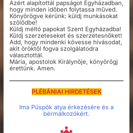
Azért alapítottál papságot Egyházadban,
hogy minden időben folytassa műved.
Könyörögve kérünk: küldj munkásokat
szőlődbe!
Küldj méltó papokat Szent Egyházadba!
Küldj szerzeteseket és szerzetesnőket!
Add, hogy mindenki kövesse hívásodat,
akit öröktől fogva szolgálatodra
választottál.
Mária, apostolok Királynője, könyörögj
érettünk. Amen.
PLÉBÁNIAI HIRDETÉSEK
Ima Püspök atya érkezésére és a
bérmálkozókért.