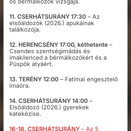
ös bérmálkozók vizsgája.
11.
CSERHÁTSURÁNY
17:30
– Az
elsőáldozók (2026.) apukáinak
találkozója.
12. HERENCSÉNY 17:00, kéthetente
–
Csendes szentségimádás és
imakilenced a bérmálkozókért és a
Püspök atyáért.
13. TERÉNY 12:00
– Fatimai engesztelő
imaóra.
14.
CSERHÁTSURÁNY
14:00
–
Elsőáldozó (2026.) gyerekek
katekézise.
16-18.
CSERHÁTSURÁNY
– Az 5