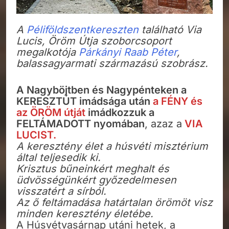
A
Péliföldszentkereszten
található Via
Lucis, Öröm Útja szoborcsoport
megalkotója
Párkányi Raab Péter
,
balassagyarmati származású szobrász.
A Nagyböjtben és Nagypénteken a
KERESZTÚT imádsága után
a FÉNY és
az ÖRÖM útját
imádkozzuk a
FELTÁMADOTT nyomában
, azaz a
VIA
LUCIST.
A keresztény élet a húsvéti misztérium
által teljesedik ki.
Krisztus bűneinkért meghalt és
üdvösségünkért győzedelmesen
visszatért a sírból.
Az ő feltámadása határtalan örömöt visz
minden keresztény életébe.
A Húsvétvasárnap utáni hetek, a