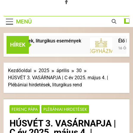
MENÜ
irdetések, liturgikus események
Élő kövek (Im
HÍREK
16 Óra Ezelőtt
Kezdőoldal
2025
április
30
HÚSVÉT 3. VASÁRNAPJA | C év 2025. május 4. |
Plébániai hirdetések, liturgikus rend
FERENC PÁPA
PLÉBÁNIAI HIRDETÉSEK
HÚSVÉT 3. VASÁRNAPJA |
C év 2025. május 4. |