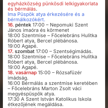
egyházközség pünkösdi lelkigyakorlata
és bérmálás
.
Ima Püspök atya érkezésére és a
bérmálkozókért.
16.
péntek
17:00 – Nepomuki Szent
János imaóra és körmenet
18:00 Szentmise – Főcelebráns Hulitka
Róbert atya, Bercel plébánosa.
19:00 Agapé.
17.
szombat
17:00 – Szentségimádás.
18:00 Szentmise – Főcelebráns Hulitka
Róbert atya, Bercel plébánosa.
19:00 Agapé.
18. vasárnap
15:00 – Rózsafüzér
imádság.
16:00 Bérmálás a szentmise keretében
– Főcelebráns Marton Zsolt váci
megyéspüspök atya.
17:30 A Szent István Katolikus Iskola
étkezőjének megáldása.