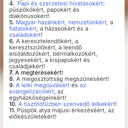
4.
Papi és szerzetesi hivatásokért
:
püspökökért, papokért és
diakónusokért!
5.
Magyar hazánkért, nemzetünkért,
a
fiatalokért
, a házasokért és a
családokért
!
6.
A keresztelendőkért, a
keresztszülőkért, a leendő
elsőáldozókért, bérmálkozókért,
jegyesekért, a kispapokért és
családjaikért!
7.
A megtérésekért!
8.
A megosztottság megszűnéséért!
9.
A lelki megújulásért
és
az
evangelizációért
, az
egyházköségeinkért!
10.
A tisztítótűzben szenvedő lelkekért
!
11.
Püspök atya májusi érkezéséért, az
előkészületekért!