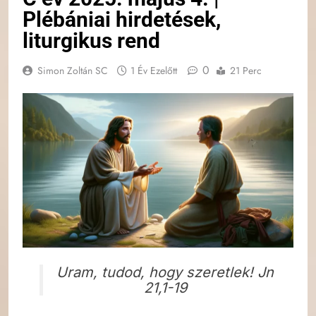
Plébániai hirdetések,
liturgikus rend
0
Simon Zoltán SC
1 Év Ezelőtt
21 Perc
Uram, tudod, hogy szeretlek! Jn
21,1-19