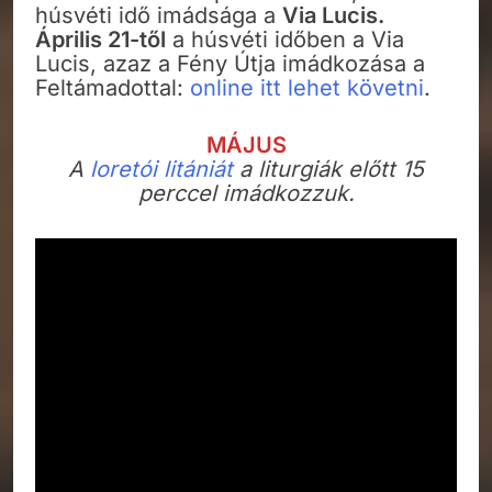
húsvéti idő imádsága a
Via Lucis.
Április 21-től
a húsvéti időben a Via
Lucis, azaz a Fény Útja imádkozása a
Feltámadottal:
online itt lehet követni
.
MÁJUS
A
loretói litániát
a liturgiák előtt 15
perccel imádkozzuk.