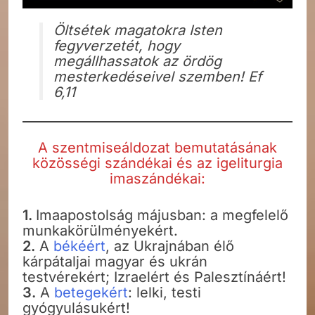
Öltsétek magatokra Isten
fegyverzetét, hogy
megállhassatok az ördög
mesterkedéseivel szemben! Ef
6,11
A szentmiseáldozat bemutatásának
közösségi szándékai és az igeliturgia
imaszándékai:
1.
Imaapostolság májusban: a megfelelő
munkakörülményekért.
2.
A
békéért
, az Ukrajnában élő
kárpátaljai magyar és ukrán
testvérekért; Izraelért és Palesztínáért!
3.
A
betegekért
: lelki, testi
gyógyulásukért!