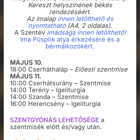
Kereszt helyszínének békés
rendezéséért.
Az imalap
innen letölthető és
nyomtatható
(A4, 2 oldalas).
A Szentév
imádsága innen letölthető!
Ima Püspök atya érkezésére és a
bérmálkozókért.
MÁJUS 10.
18:00 Cserháthaláp –
Előesti szentmise
MÁJUS 11.
10:00 Cserhátsurány – Szentmise
14:00 Terény – Igeliturgia
14:00 Szanda – Szentmise
16:00 Herencsény – Igeliturgia
SZENTGYÓNÁS LEHETŐSÉGE
a
szentmisék előtt és/vagy után.