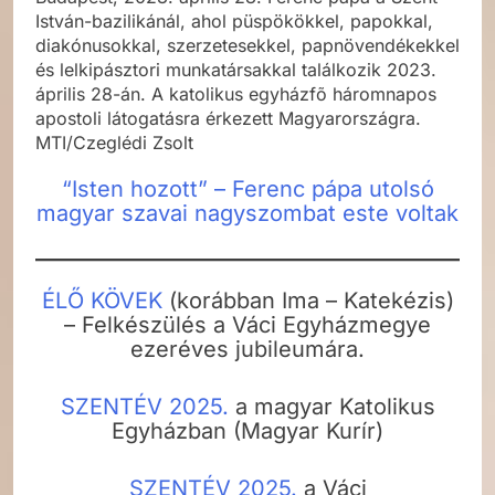
István-bazilikánál, ahol püspökökkel, papokkal,
diakónusokkal, szerzetesekkel, papnövendékekkel
és lelkipásztori munkatársakkal találkozik 2023.
április 28-án. A katolikus egyházfõ háromnapos
apostoli látogatásra érkezett Magyarországra.
MTI/Czeglédi Zsolt
“Isten hozott” – Ferenc pápa utolsó
magyar szavai nagyszombat este voltak
ÉLŐ KÖVEK
(korábban Ima – Katekézis)
– Felkészülés a Váci Egyházmegye
ezeréves jubileumára.
SZENTÉV 2025.
a magyar Katolikus
Egyházban (Magyar Kurír)
SZENTÉV 2025.
a Váci