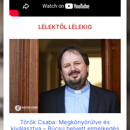
LÉLEKTŐL LÉLEKIG
Török Csaba: Megkönyörülve és
kiválasztva – Búcsú helyett elmélkedés