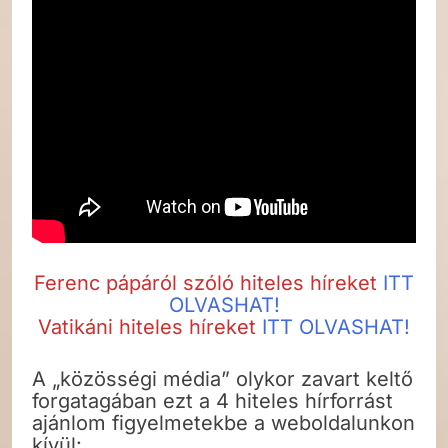
Ferenc pápáról szóló hiteles híreket
ITT
OLVASHAT!
Vatikáni hiteles híreket
ITT OLVASHAT!
A „közösségi média” olykor zavart keltő
forgatagában ezt a 4 hiteles hírforrást
ajánlom figyelmetekbe a weboldalunkon
kívül: