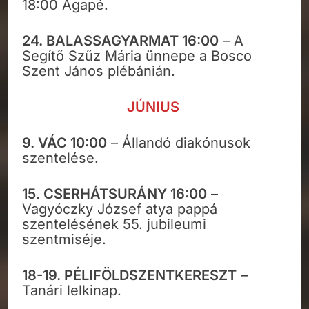
18:00 Agapé.
24. BALASSAGYARMAT 16:00
– A
Segítő Szűz Mária ünnepe a Bosco
Szent János plébánián.
JÚNIUS
9. VÁC 10:00
– Állandó diakónusok
szentelése.
15. CSERHÁTSURÁNY 16:00
–
Vagyóczky József atya pappá
szentelésének 55. jubileumi
szentmiséje.
18-19. PÉLIFÖLDSZENTKERESZT
–
Tanári lelkinap.