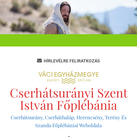
Ugrás
a
tartalomra
HÍRLEVÉLRE FELIRATKOZÁS
Cserhátsurányi Szent
István Főplébánia
Cserhátsurány, Cserháthaláp, Herencsény, Terény És
Szanda Főplébániai Weboldala