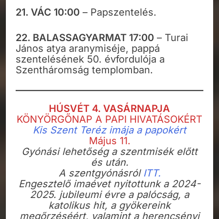
21. VÁC 10:00
– Papszentelés.
22. BALASSAGYARMAT 17:00
– Turai
János atya aranymiséje, pappá
szentelésének 50. évfordulója a
Szentháromság templomban.
HÚSVÉT 4. VASÁRNAPJA
KÖNYÖRGŐNAP A PAPI HIVATÁSOKÉRT
Kis Szent Teréz imája a papokért
Május 11.
Gyónási lehetőség a szentmisék előtt
és után.
A szentgyónásról
ITT.
Engesztelő imaévet nyitottunk a 2024-
2025. jubileumi évre a palócság, a
katolikus hit, a gyökereink
megőrzéséért, valamint a herencsényi