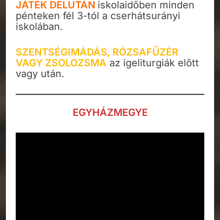
JÁTÉK DÉLUTÁN
iskolaidőben minden
pénteken fél 3-tól a cserhátsurányi
iskolában.
SZENTSÉGIMÁDÁS, RÓZSAFŰZÉR
VAGY ZSOLOZSMA
az igeliturgiák előtt
vagy után.
EGYHÁZMEGYE