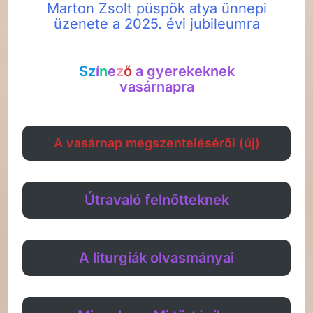
Marton Zsolt püspök atya ünnepi
üzenete a 2025. évi jubileumra
Sz
í
n
e
z
ő
a gyerekeknek
vasárnapra
A vasárnap megszenteléséről (új)
Útravaló felnőtteknek
A liturgiák olvasmányai