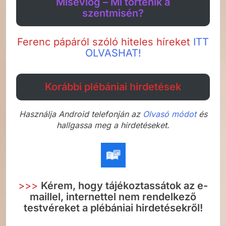
Misevlog – Mi történik a
szentmisén?
Ferenc pápáról szóló hiteles híreket
ITT
OLVASHAT!
Korábbi plébániai hirdetések
Használja Android telefonján az
Olvasó módot
és
hallgassa meg a hirdetéseket.
>>>
Kérem, hogy tájékoztassátok az e-
maillel, internettel nem rendelkező
testvéreket a plébániai hirdetésekről!