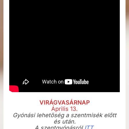
VIRÁGVASÁRNAP
Április 13.
Gyónási lehetőség a szentmisék előtt
és után.
A szentgyónásról
ITT.