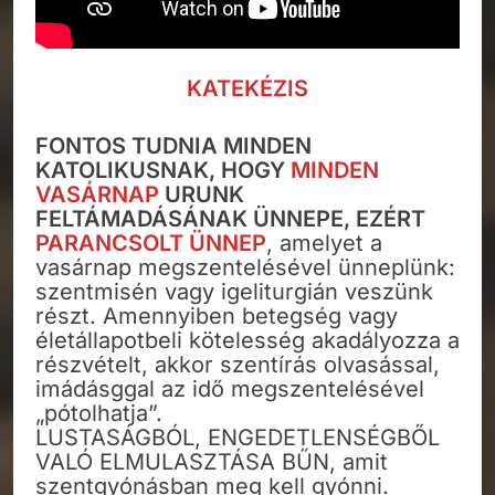
KATEKÉZIS
FONTOS TUDNIA MINDEN
KATOLIKUSNAK, HOGY
MINDEN
VASÁRNAP
URUNK
FELTÁMADÁSÁNAK ÜNNEPE, EZÉRT
PARANCSOLT ÜNNEP
, amelyet a
vasárnap megszentelésével ünneplünk:
szentmisén vagy igeliturgián veszünk
részt. Amennyiben betegség vagy
életállapotbeli kötelesség akadályozza a
részvételt, akkor szentírás olvasással,
imádásggal az idő megszentelésével
„pótolhatja”.
LUSTASÁGBÓL, ENGEDETLENSÉGBŐL
VALÓ ELMULASZTÁSA BŰN, amit
szentgyónásban meg kell gyónni.