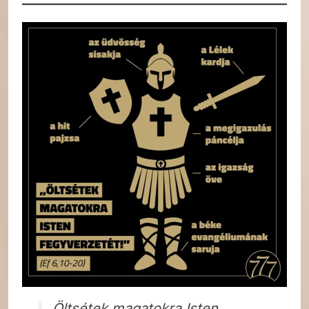
Öltsétek magatokra Isten