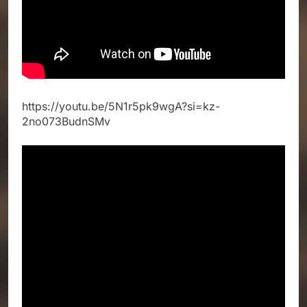
https://youtu.be/5N1r5pk9wgA?si=kz-
2no073BudnSMv