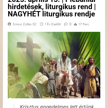
hirdetések, liturgikus rend |
NAGYHÉT liturgikus rendje
0
Simon Zoltán SC
1 Év Ezelőtt
17 Perc
Krisztus engedelmes lett értünk