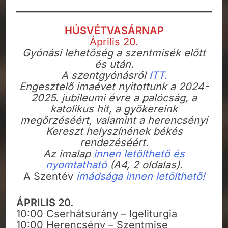
HÚSVÉTVASÁRNAP
Április 20.
Gyónási lehetőség a szentmisék előtt
és után.
A szentgyónásról
ITT.
Engesztelő imaévet nyitottunk a 2024-
2025. jubileumi évre a palócság, a
katolikus hit, a gyökereink
megőrzéséért, valamint a herencsényi
Kereszt helyszínének békés
rendezéséért.
Az imalap
innen letölthető és
nyomtatható
(A4, 2 oldalas).
A Szentév
imádsága innen letölthető!
ÁPRILIS 20.
10:00 Cserhátsurány – Igeliturgia
10:00 Herencsény – Szentmise