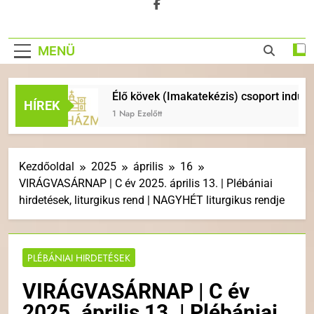
MENÜ
Élő kövek (Imakatekézis) csoport indul
HÍREK
1 Nap Ezelőtt
Kezdőoldal
2025
április
16
VIRÁGVASÁRNAP | C év 2025. április 13. | Plébániai
hirdetések, liturgikus rend | NAGYHÉT liturgikus rendje
PLÉBÁNIAI HIRDETÉSEK
VIRÁGVASÁRNAP | C év
2025. április 13. | Plébániai