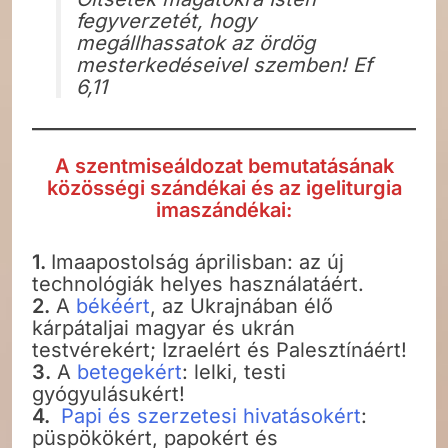
fegyverzetét, hogy
megállhassatok az ördög
mesterkedéseivel szemben! Ef
6,11
A szentmiseáldozat bemutatásának
közösségi szándékai és az igeliturgia
imaszándékai:
1.
Imaapostolság áprilisban: az új
technológiák helyes használatáért.
2.
A
békéért
, az Ukrajnában élő
kárpátaljai magyar és ukrán
testvérekért; Izraelért és Palesztínáért!
3.
A
betegekért
: lelki, testi
gyógyulásukért!
4.
Papi és szerzetesi hivatásokért
:
püspökökért, papokért és