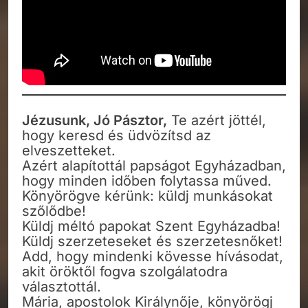
Jézusunk, Jó Pásztor,
Te azért jöttél,
hogy keresd és üdvözítsd az
elveszetteket.
Azért alapítottál papságot Egyházadban,
hogy minden időben folytassa műved.
Könyörögve kérünk: küldj munkásokat
szőlődbe!
Küldj méltó papokat Szent Egyházadba!
Küldj szerzeteseket és szerzetesnőket!
Add, hogy mindenki kövesse hívásodat,
akit öröktől fogva szolgálatodra
választottál.
Mária, apostolok Királynője, könyörögj