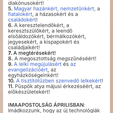
diakónusokért!
5.
Magyar hazánkért, nemzetünkért,
a
fiatalokért
, a házasokért és a
családokért
!
6.
A keresztelendőkért, a
keresztszülőkért, a leendő
elsőáldozókért, bérmálkozókért,
jegyesekért, a kispapokért és
családjaikért!
7.
A megtérésekért!
8.
A megosztottság megszűnéséért!
9.
A lelki megújulásért
és
az
evangelizációért
, az
egyházköségeinkért!
10.
A tisztítótűzben szenvedő lelkekért
!
11.
Püspök atya májusi érkezéséért, az
előkészületekért!
IMAAPOSTOLSÁG ÁPRILISBAN
:
Imádkozzunk, hogy az új technológiák