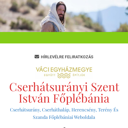
Ugrás
a
tartalomra
HÍRLEVÉLRE FELIRATKOZÁS
Cserhátsurányi Szent
István Főplébánia
Cserhátsurány, Cserháthaláp, Herencsény, Terény És
Szanda Főplébániai Weboldala