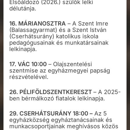
Elsőáldozó (2026.) szülők lelki
délutánja.
16. MÁRIANOSZTRA
– A Szent Imre
(Balassagyarmat) és a Szent István
(Cserhátsurány) katolikus iskola
pedagógusainak és munkatársainak
lelkinapja.
17.
VÁC 10:00
– Olajszentelési
szentmise az egyházmegyei papság
részvételével.
26. PÉLIFÖLDSZENTKERESZT
– A 2025-
ben bérmálkozó fiatalok lelkinapja.
29. CSERHÁTSURÁNY 18:00 –
Az 5
egyházközség egyháztanácsainak és
munkacsoportjainak meghívásos közös