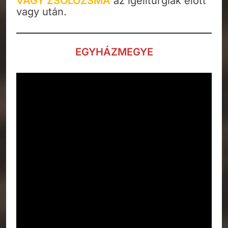
VAGY ZSOLOZSMA
az igeliturgiák előtt
vagy után.
EGYHÁZMEGYE