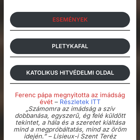
ESEMÉNYEK
PLETYKAFAL
KATOLIKUS HITVÉDELMI OLDAL
Ferenc pápa megnyitotta az imádság
évét
–
Részletek
ITT
„Számomra az imádság a szív
dobbanása, egyszerű, ég felé küldött
tekintet, a hála és a szeretet kiáltása
mind a megpróbáltatás, mind az öröm
idején.” – Lisieux-i Szent Teréz