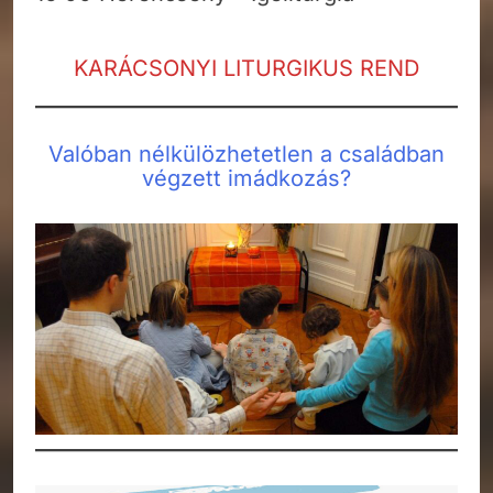
KARÁCSONYI LITURGIKUS REND
Valóban nélkülözhetetlen a családban
végzett imádkozás?