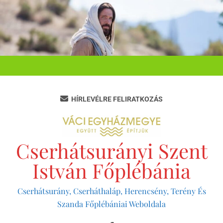
Ugrás
a
tartalomra
HÍRLEVÉLRE FELIRATKOZÁS
Cserhátsurányi Szent
István Főplébánia
Cserhátsurány, Cserháthaláp, Herencsény, Terény És
Szanda Főplébániai Weboldala