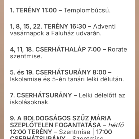
1. TERÉNY 11:00
– Templombúcsú.
1, 8, 15, 22. TERÉNY 16:30
– Adventi
vasárnapok a Faluház udvarán.
4, 11, 18. CSERHÁTHALÁP 7:00
– Rorate
szentmise.
5. és 19. CSERHÁTSURÁNY 8:00
–
Iskolamise és 5-én tanári lelki délután.
7. CSERHÁTSURÁNY
– Lelki délelőtt az
iskolásoknak.
9. A BOLDOGSÁGOS SZŰZ MÁRIA
SZEPLŐTELEN FOGANTATÁSA
–
hétfő
12:00 TERÉNY
– Szentmise |
17:00
CSERHÁTSURÁNY
– Szentmise