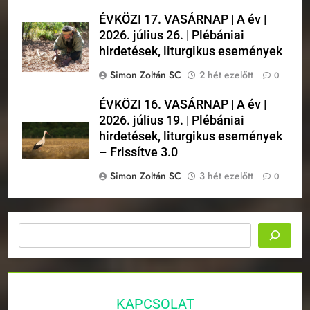
ÉVKÖZI 17. VASÁRNAP | A év |
2026. július 26. | Plébániai
hirdetések, liturgikus események
Simon Zoltán SC
2 hét ezelőtt
0
ÉVKÖZI 16. VASÁRNAP | A év |
2026. július 19. | Plébániai
hirdetések, liturgikus események
– Frissítve 3.0
Simon Zoltán SC
3 hét ezelőtt
0
Keresés
KAPCSOLAT