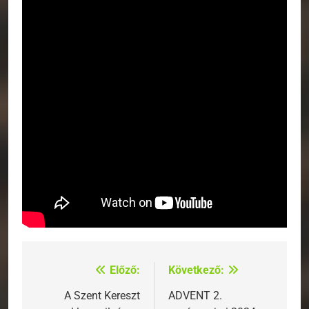
Előző:
Következő:
Bejegyzés
navigáció
A Szent Kereszt
ADVENT 2.