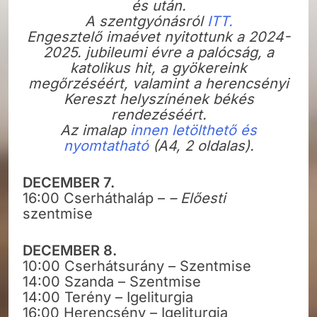
és után.
A szentgyónásról
ITT.
Engesztelő imaévet nyitottunk a 2024-
2025. jubileumi évre a palócság, a
katolikus hit, a gyökereink
megőrzéséért, valamint a herencsényi
Kereszt helyszínének békés
rendezéséért.
Az imalap
innen letölthető és
nyomtatható
(A4, 2 oldalas).
DECEMBER 7.
16:00 Cserháthaláp –
– Előesti
szentmise
DECEMBER 8.
10:00 Cserhátsurány – Szentmise
14:00 Szanda – Szentmise
14:00 Terény – Igeliturgia
16:00 Herencsény – Igeliturgia