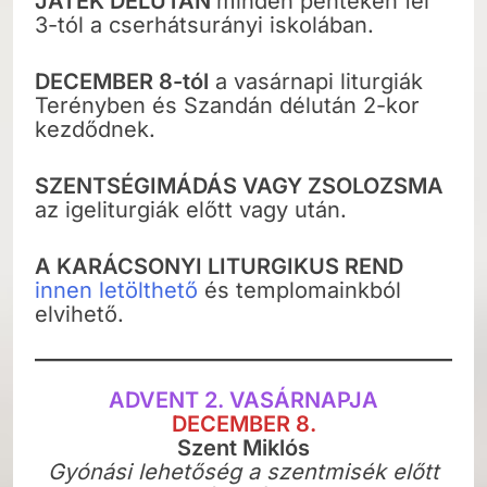
JÁTÉK DÉLUTÁN
minden pénteken fél
3-tól a cserhátsurányi iskolában.
DECEMBER 8-tól
a vasárnapi liturgiák
Terényben és Szandán délután 2-kor
kezdődnek.
SZENTSÉGIMÁDÁS VAGY ZSOLOZSMA
az igeliturgiák előtt vagy után.
A KARÁCSONYI LITURGIKUS REND
innen letölthető
és templomainkból
elvihető.
ADVENT 2. VASÁRNAPJA
DECEMBER 8.
Szent Miklós
Gyónási lehetőség a szentmisék előtt