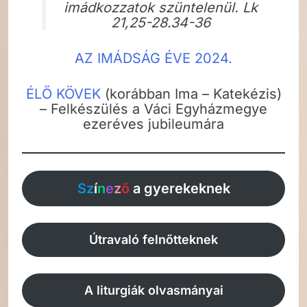
imádkozzatok szüntelenül. Lk
21,25-28.34-36
AZ IMÁDSÁG ÉVE 2024.
ÉLŐ KÖVEK
(korábban Ima – Katekézis)
– Felkészülés a Váci Egyházmegye
ezeréves jubileumára
Sz
í
n
e
z
ő
a gyerekeknek
Útravaló felnőtteknek
A liturgiák olvasmányai