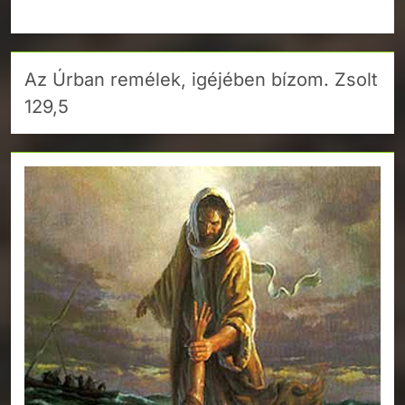
Az Úrban remélek, igéjében bízom. Zsolt
129,5