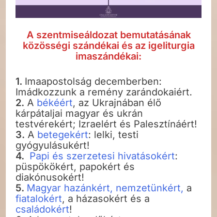
A szentmiseáldozat bemutatásának
közösségi szándékai és az igeliturgia
imaszándékai:
1.
Imaapostolság decemberben:
Imádkozzunk a remény zarándokaiért.
2.
A
békéért
, az Ukrajnában élő
kárpátaljai magyar és ukrán
testvérekért; Izraelért és Palesztínáért!
3.
A
betegekért
: lelki, testi
gyógyulásukért!
4.
Papi és szerzetesi hivatásokért
:
püspökökért, papokért és
diakónusokért!
5.
Magyar hazánkért, nemzetünkért,
a
fiatalokért
, a házasokért és a
családokért
!