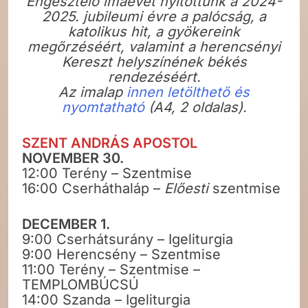
Engesztelő imaévet nyitottunk a 2024-
2025. jubileumi évre a palócság, a
katolikus hit, a gyökereink
megőrzéséért, valamint a herencsényi
Kereszt helyszínének békés
rendezéséért.
Az imalap
innen letölthető és
nyomtatható
(A4, 2 oldalas).
SZENT ANDRÁS APOSTOL
NOVEMBER 30.
12:00 Terény – Szentmise
16:00 Cserháthaláp –
Előesti
szentmise
DECEMBER 1.
9:00 Cserhátsurány – Igeliturgia
9:00 Herencsény – Szentmise
11:00 Terény – Szentmise –
TEMPLOMBÚCSÚ
14:00 Szanda – Igeliturgia