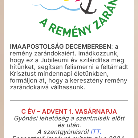
IMAAPOSTOLSÁG DECEMBERBEN
: a
remény zarándokaiért. Imádkozzunk,
hogy ez a Jubileumi év szilárdítsa meg
hitünket, segítsen felismerni a feltámadt
Krisztust mindennapi életünkben,
formáljon át, hogy a keresztény remény
zarándokaivá válhassunk.
C ÉV – ADVENT 1. VASÁRNAPJA
Gyónási lehetőség a szentmisék előtt
és után.
A szentgyónásról
ITT.