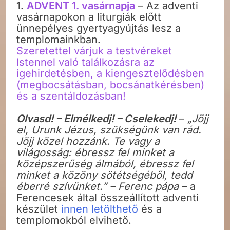
1
.
ADVENT 1. vasárnapja
– Az adventi
vasárnapokon a liturgiák előtt
ünnepélyes gyertyagyújtás lesz a
templomainkban.
Szeretettel várjuk a testvéreket
Istennel való találkozásra az
igehirdetésben, a kiengesztelődésben
(megbocsátásban, bocsánatkérésben)
és a szentáldozásban!
Olvasd! – Elmélkedj! – Cselekedj!
–
„Jöjj
el, Urunk Jézus, szükségünk van rád.
Jöjj közel hozzánk. Te vagy a
világosság: ébressz fel minket a
középszerűség álmából, ébressz fel
minket a közöny sötétségéből, tedd
éberré szívünket.” – Ferenc pápa
– a
Ferencesek által összeállított adventi
készület
innen letölthető
és a
templomokból elvihető.