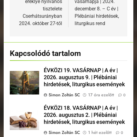
ereklye nyilvános
vasárnapja | 2024.
tisztelete
december 8. – C év |
Cserhátsurányban
Plébániai hirdetések,
2024. október 27-től
liturgikus rend
Kapcsolódó tartalom
ÉVKÖZI 19. VASÁRNAP | A év |
2026. augusztus 9. | Plébániai
hirdetések, liturgikus események
Simon Zoltán SC
17 óra ezelőtt
0
ÉVKÖZI 18. VASÁRNAP | A év |
2026. augusztus 2. | Plébániai
hirdetések, liturgikus események
Simon Zoltán SC
1 hét ezelőtt
0