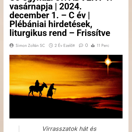
vasárnapja | 2024.
december 1. – C év |
Plébániai hirdetések,
liturgikus rend – Frissítve
0
Simon Zoltán SC
2 Év Ezelőtt
11 Perc
Virrasszatok hát és