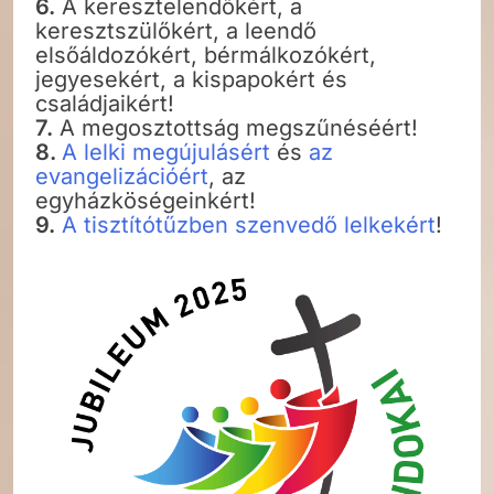
6.
A keresztelendőkért, a
keresztszülőkért, a leendő
elsőáldozókért, bérmálkozókért,
jegyesekért, a kispapokért és
családjaikért!
7.
A megosztottság megszűnéséért!
8.
A lelki megújulásért
és
az
evangelizációért
, az
egyházköségeinkért!
9.
A tisztítótűzben szenvedő lelkekért
!