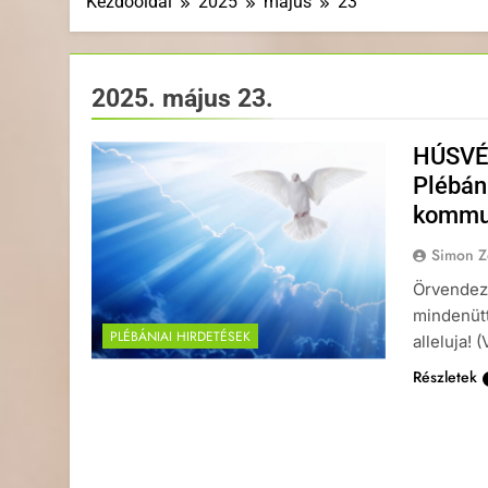
Kezdőoldal
2025
május
23
2025. május 23.
HÚSVÉT
Plébáni
kommun
Simon Z
Örvendező
mindenütt
PLÉBÁNIAI HIRDETÉSEK
alleluja! 
Részletek