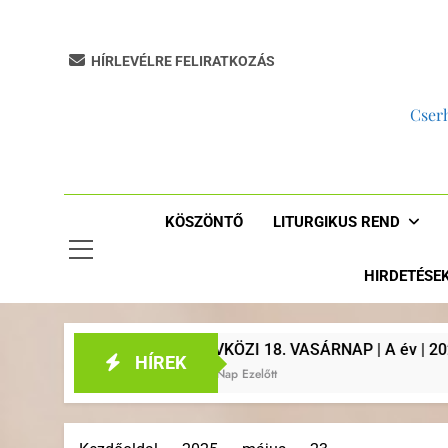
HÍRLEVÉLRE FELIRATKOZÁS
Cserh
KÖSZÖNTŐ
LITURGIKUS REND
HIRDETÉSE
ÉVKÖZI 18. VASÁRNAP | A év | 2026. augusztus 2. | Plébá
HÍREK
7 Nap Ezelőtt