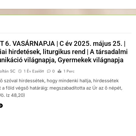
 6. VASÁRNAPJA | C év 2025. május 25. |
ai hirdetések, liturgikus rend | A társadalmi
ikáció világnapja, Gyermekek világnapja
oltán SC
1 Év Ezelőtt
0
1 Perc
 szóval hirdessétek, hogy mindenki hallja, hirdessétek
 a föld végső határáig: megszabadította az Úr az ő népét,
(Vö. Iz 48,20)