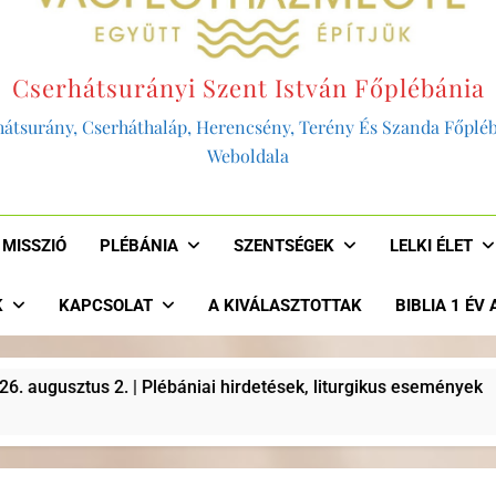
Cserhátsurányi Szent István Főplébánia
átsurány, Cserháthaláp, Herencsény, Terény És Szanda Főplé
Weboldala
MISSZIÓ
PLÉBÁNIA
SZENTSÉGEK
LELKI ÉLET
K
KAPCSOLAT
A KIVÁLASZTOTTAK
BIBLIA 1 ÉV
niai hirdetések, liturgikus események
“AKKOR
2 Év Ezelő