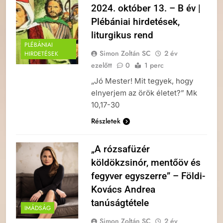
2024. október 13. – B év |
Plébániai hirdetések,
liturgikus rend
PLÉBÁNIAI
Simon Zoltán SC
2 év
HIRDETÉSEK
ezelőtt
0
1 perc
„Jó Mester! Mit tegyek, hogy
elnyerjem az örök életet?” Mk
10,17-30
Részletek
„A rózsafüzér
köldökzsinór, mentőöv és
fegyver egyszerre” – Földi-
Kovács Andrea
tanúságtétele
IMÁDSÁG
Simon Zoltán SC
2 év