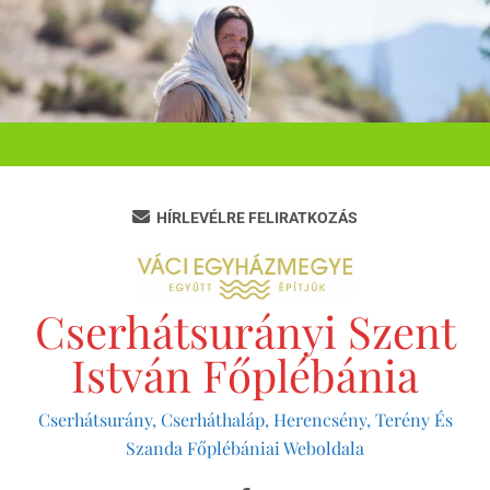
Ugrás
a
tartalomra
HÍRLEVÉLRE FELIRATKOZÁS
Cserhátsurányi Szent
István Főplébánia
Cserhátsurány, Cserháthaláp, Herencsény, Terény És
Szanda Főplébániai Weboldala