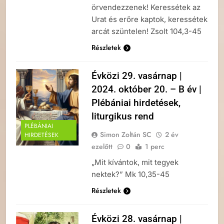
örvendezzenek! Keressétek az
Urat és erőre kaptok, keressétek
arcát szüntelen! Zsolt 104,3-45
Részletek
Évközi 29. vasárnap |
2024. október 20. – B év |
Plébániai hirdetések,
liturgikus rend
PLÉBÁNIAI
Simon Zoltán SC
2 év
HIRDETÉSEK
ezelőtt
0
1 perc
„Mit kívántok, mit tegyek
nektek?” Mk 10,35-45
Részletek
Évközi 28. vasárnap |