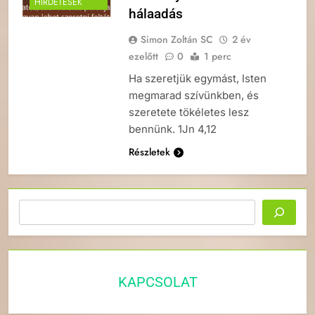
HIRDETÉSEK
hálaadás
Simon Zoltán SC
2 év
ezelőtt
0
1 perc
Ha szeretjük egymást, Isten
megmarad szívünkben, és
szeretete tökéletes lesz
bennünk. 1Jn 4,12
Részletek
Keresés
KAPCSOLAT