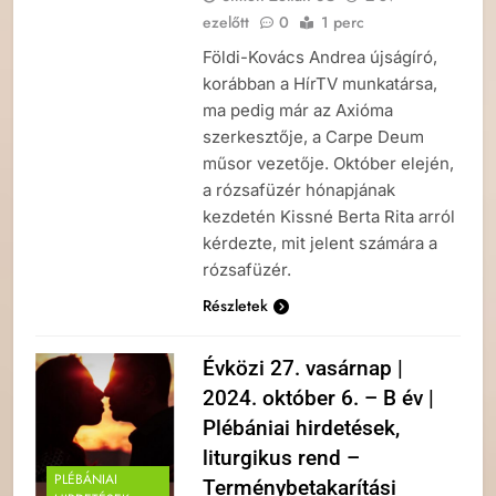
ezelőtt
0
1 perc
Földi-Kovács Andrea újságíró,
korábban a HírTV munkatársa,
ma pedig már az Axióma
szerkesztője, a Carpe Deum
műsor vezetője. Október elején,
a rózsafüzér hónapjának
kezdetén Kissné Berta Rita arról
kérdezte, mit jelent számára a
rózsafüzér.
Részletek
Évközi 27. vasárnap |
2024. október 6. – B év |
Plébániai hirdetések,
liturgikus rend –
PLÉBÁNIAI
Terménybetakarítási