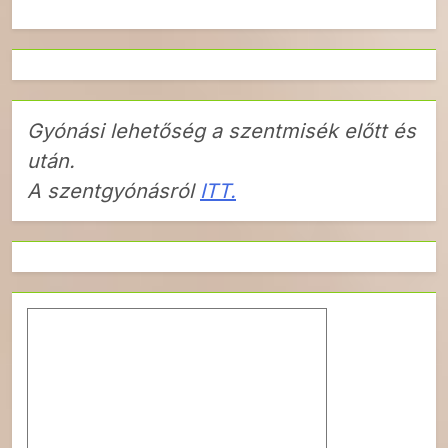
Gyónási lehetőség a szentmisék előtt és
után.
A szentgyónásról
ITT.