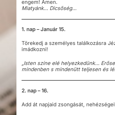
engem! Ámen.
Miatyánk… Dicsőség…
1. nap – Január 15.
Törekedj a személyes találkozásra Jéz
imádkozni!
„Isten színe elé helyezkedünk… Erőse
mindenben s mindenütt teljesen és lén
2. nap – 16.
Add át napjaid zsongását, nehézségeit