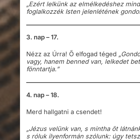
„Ezért lelkünk az elmélkedéshez mind
foglalkozzék Isten jelenlétének gondol
3. nap – 17.
Nézz az Úrra! Ő elfogad téged
„Gondol
vagy, hanem benned van, lelkedet betölti
fönntartja.”
4. nap – 18.
Merd hallgatni a csendet!
„Jézus velünk van, s mintha őt látnán
s róluk ilyenformán szólunk: úgy tetsz