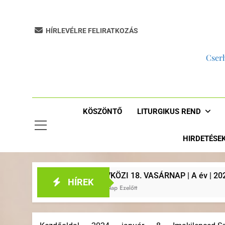
HÍRLEVÉLRE FELIRATKOZÁS
Cserh
KÖSZÖNTŐ
LITURGIKUS REND
HIRDETÉSE
ÉVKÖZI 18. VASÁRNAP | A év | 2026. augusztus 2. | Plébáni
HÍREK
5 Nap Ezelőtt