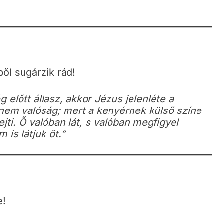
ből sugárzik rád!
 előtt állasz, akkor Jézus jelenléte a
em valóság; mert a kenyérnek külső színe
ejti. Ő valóban lát, s valóban megfigyel
 is látjuk őt.”
e!