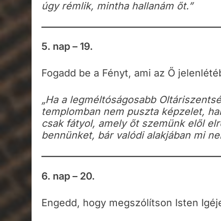
úgy rémlik, mintha hallanám őt.”
5. nap – 19.
Fogadd be a Fényt, ami az Ő jelenlété
„Ha a legméltóságosabb Oltáriszentség
templomban nem puszta képzelet, han
csak fátyol, amely őt szemünk elől elr
bennünket, bár valódi alakjában mi nem
6. nap – 20.
Engedd, hogy megszólítson Isten Igéj