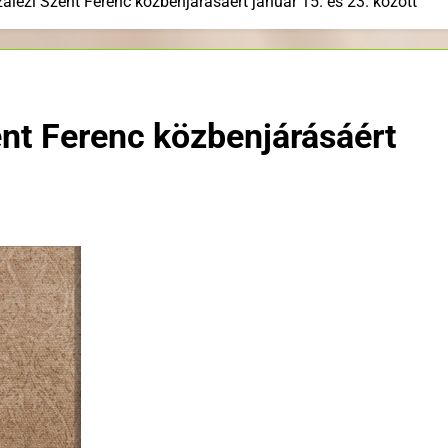
alézi Szent Ferenc közbenjárásáért január 15. és 23. között
ent Ferenc közbenjárásáért