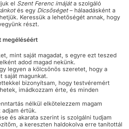
juk el
Szent Ferenc imáját
a szolgáló
yánkot
és egy
Dicsőséget
– hálaadásként a
thetjük. Keressük a lehetőségét annak, hogy
vegyünk részt.
et megéléséért
et, mint saját magadat, s egyre ezt teszed
telként adod magad nekünk.
gy legyen a kölcsönös szeretet, hogy a
t saját magunkat.
ettekkel bizonyítsam, hogy testvéremért
hetek, imádkozzam érte, és minden
fenntartás nélkül elkötelezzem magam
 adjam értük.
e és akarata szerint is szolgálni tudjam
zítőm, a kereszten haldokolva erre tanítottál