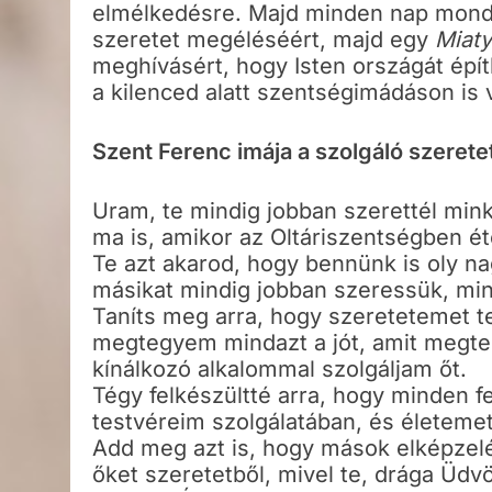
elmélkedésre. Majd minden nap mond
szeretet megéléséért, majd egy
Miat
meghívásért, hogy Isten országát épí
a kilenced alatt szentségimádáson is 
Szent Ferenc imája a szolgáló szeret
Uram, te mindig jobban szerettél mink
ma is, amikor az Oltáriszentségben é
Te azt akarod, hogy bennünk is oly na
másikat mindig jobban szeressük, min
Taníts meg arra, hogy szeretetemet t
megtegyem mindazt a jót, amit megte
kínálkozó alkalommal szolgáljam őt.
Tégy felkészültté arra, hogy minden 
testvéreim szolgálatában, és életemet
Add meg azt is, hogy mások elképzelés
őket szeretetből, mivel te, drága Üdvö