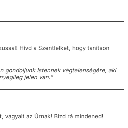
ussal! Hívd a Szentlelket, hogy tanítson
n gondoljunk Istennek végtelenségére, aki
yegileg jelen van.”
, vágyait az Úrnak! Bízd rá mindened!