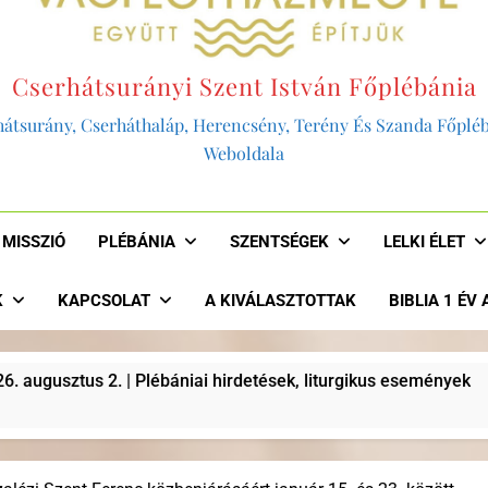
Cserhátsurányi Szent István Főplébánia
átsurány, Cserháthaláp, Herencsény, Terény És Szanda Főplé
Weboldala
MISSZIÓ
PLÉBÁNIA
SZENTSÉGEK
LELKI ÉLET
K
KAPCSOLAT
A KIVÁLASZTOTTAK
BIBLIA 1 ÉV
ai hirdetések, liturgikus események
“AKKOR 
2 Év Ezelőtt