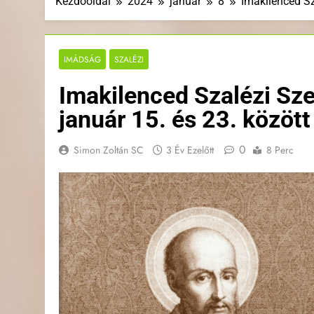
Kezdőoldal
2024
január
8
Imakilenced Sz
IMÁDSÁG
SZALÉZI
Imakilenced Szalézi Sz
január 15. és 23. között
0
Simon Zoltán SC
3 Év Ezelőtt
8 Perc