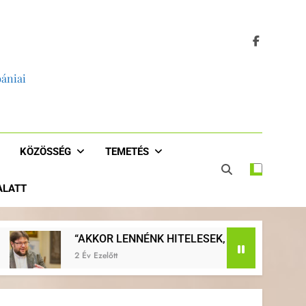
bániai
KÖZÖSSÉG
TEMETÉS
 ALATT
LENNÉNK HITELESEK, HA JOBBAN EVANGELIZÁLNÁNK, HA V