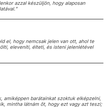
enkor azzal készüljön, hogy alaposan
atával.”
d el, hogy nemcsak jelen van ott, ahol te
, eleveníti, élteti, és isteni jelenlétével
k, amiképpen barátainkat szoktuk elképzelni,
ik, mintha látnám őt, hogy ezt vagy azt teszi;